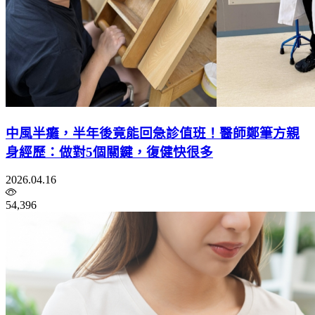
中風半癱，半年後竟能回急診值班！醫師鄭筆方親
身經歷：做對5個關鍵，復健快很多
2026.04.16
54,396