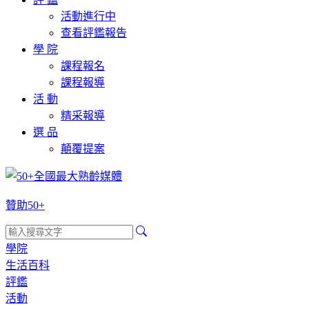
活動進行中
查看評鑑報告
學 院
課程報名
課程報導
活 動
精采報導
選 品
顛覆提案
贊助50+
學院
生活百科
評鑑
活動