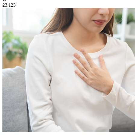
23,123