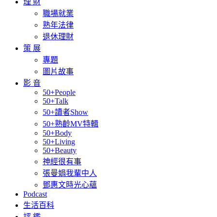
理 財
職場就業
熟年法律
退休理財
策 展
專題
圖片故事
影 音
50+People
50+Talk
50+讀者Show
50+熟齡MV特輯
50+Body
50+Living
50+Beauty
神經很有事
張曼娟我輩中人
鄧惠文時光心蘊
Podcast
生活百科
評 鑑