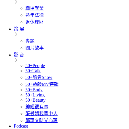
職場就業
熟年法律
退休理財
策 展
專題
圖片故事
影 音
50+People
50+Talk
50+讀者Show
50+熟齡MV特輯
50+Body
50+Living
50+Beauty
神經很有事
張曼娟我輩中人
鄧惠文時光心蘊
Podcast