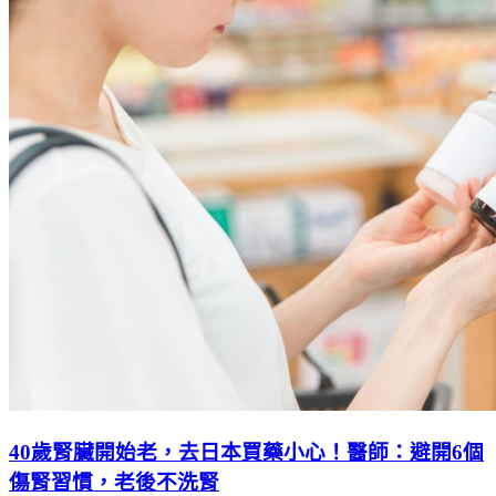
40歲腎臟開始老，去日本買藥小心！醫師：避開6個
傷腎習慣，老後不洗腎