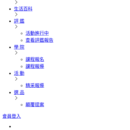
生活百科
評 鑑
活動進行中
查看評鑑報告
學 院
課程報名
課程報導
活 動
精采報導
選 品
顛覆提案
會員登入