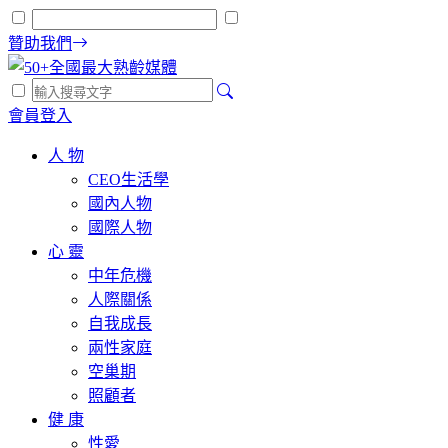
贊助我們
會員登入
人 物
CEO生活學
國內人物
國際人物
心 靈
中年危機
人際關係
自我成長
兩性家庭
空巢期
照顧者
健 康
性愛