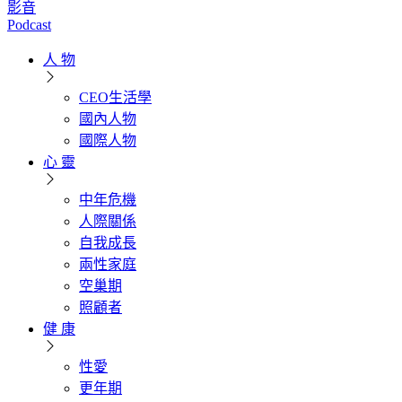
影音
Podcast
人 物
CEO生活學
國內人物
國際人物
心 靈
中年危機
人際關係
自我成長
兩性家庭
空巢期
照顧者
健 康
性愛
更年期