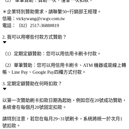
（2） 單筆贊助：贊助一次，僅會一次扣款。
＊企業特別贊助需求，請聯繫50+行銷部王經理。
信箱：vickywang@cwgv.com.tw
電話：（02）2517-3688#819
2. 我可以用哪些付款方式贊助？
（1）定期定額贊助：您可以用信用卡刷卡付款。
（2）單筆贊助：您可以用信用卡刷卡、ATM 機器或是線上轉
帳、Line Pay、Google Pay四種方式付款。
3. 定期定額贊助在何時扣款？
以第一次贊助刷卡扣款日期為起始，例如您在20號成功贊助，
系統會在每個月20號固定扣款。
請特別注意，若您在每月29~31號刷卡，系統將統一於次月1
號扣款。