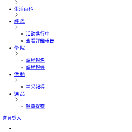
生活百科
評 鑑
活動進行中
查看評鑑報告
學 院
課程報名
課程報導
活 動
精采報導
選 品
顛覆提案
會員登入