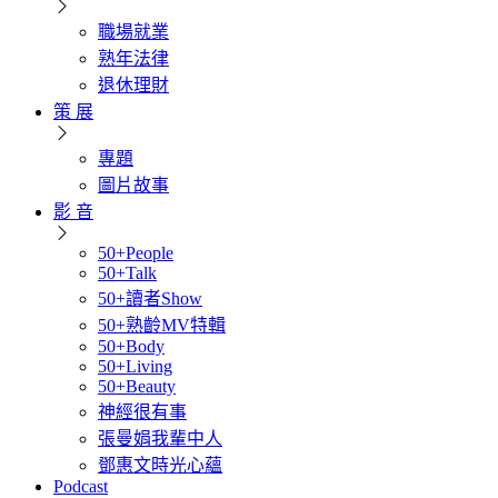
職場就業
熟年法律
退休理財
策 展
專題
圖片故事
影 音
50+People
50+Talk
50+讀者Show
50+熟齡MV特輯
50+Body
50+Living
50+Beauty
神經很有事
張曼娟我輩中人
鄧惠文時光心蘊
Podcast