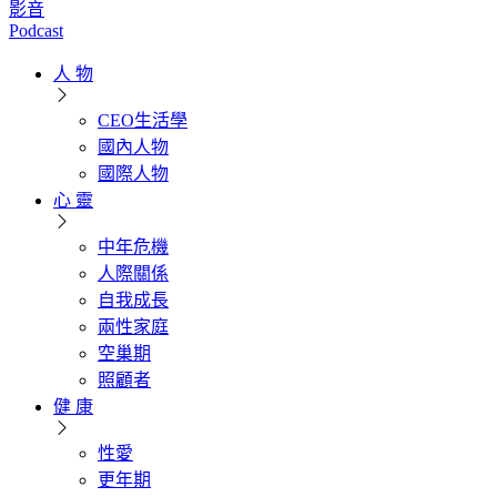
影音
Podcast
人 物
CEO生活學
國內人物
國際人物
心 靈
中年危機
人際關係
自我成長
兩性家庭
空巢期
照顧者
健 康
性愛
更年期