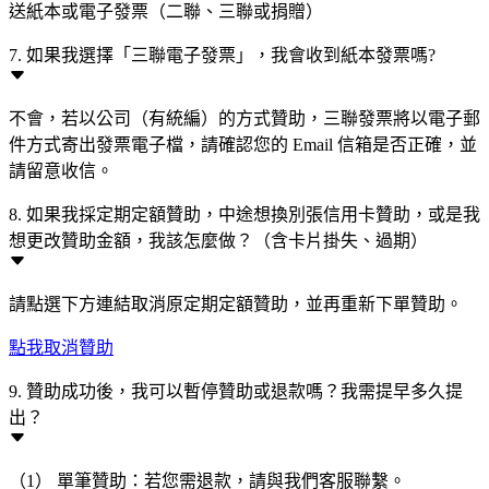
送紙本或電子發票（二聯、三聯或捐贈）
7. 如果我選擇「三聯電子發票」，我會收到紙本發票嗎?
不會，若以公司（有統編）的方式贊助，三聯發票將以電子郵
件方式寄出發票電子檔，請確認您的 Email 信箱是否正確，並
請留意收信。
8. 如果我採定期定額贊助，中途想換別張信用卡贊助，或是我
想更改贊助金額，我該怎麼做？（含卡片掛失、過期）
請點選下方連結取消原定期定額贊助，並再重新下單贊助。
點我取消贊助
9. 贊助成功後，我可以暫停贊助或退款嗎？我需提早多久提
出？
（1） 單筆贊助：若您需退款，請與我們客服聯繫。