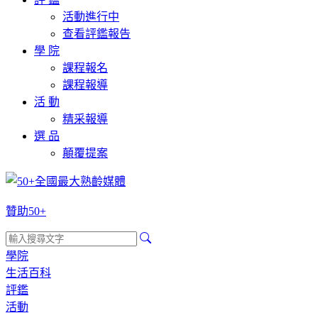
活動進行中
查看評鑑報告
學 院
課程報名
課程報導
活 動
精采報導
選 品
顛覆提案
贊助50+
學院
生活百科
評鑑
活動