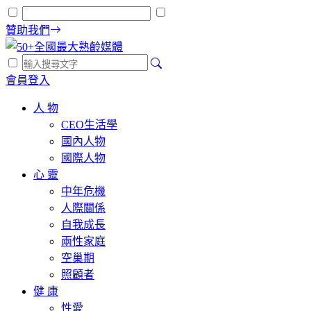
贊助我們
會員登入
人 物
CEO生活學
國內人物
國際人物
心 靈
中年危機
人際關係
自我成長
兩性家庭
空巢期
照顧者
健 康
性愛