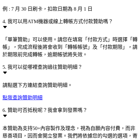
例 : 7 月 30 日刷卡，扣款日期為 8 月 1 日
4. 我可以用ATM機器或線上轉帳方式付款贊助嗎？
「單筆贊助」可以使用。請您在填寫「付款方式」時選擇「轉
帳」，完成流程後將會收到「轉帳帳號」及「付款期限」，請
於期限前完成轉帳，逾期帳號將失效。
5. 我可以從哪裡查詢過往贊助明細？
請點選下方連結查詢贊助明細。
點我查詢贊助明細
6. 贊助可否抵稅呢？我會拿到發票嗎？
本贊助為支持50+內容製作及理念，視為自願內容付費，而非
慈善項目，因而會開立發票。我們將依據您的勾選的選項，寄