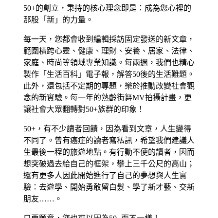
50+的創立，秉持的核心理念即是：成為您心裡的
那股「新」的力量。
每一天，您都會收到編輯採訪固定發送的新文章，
範圍橫跨心靈、健康、理財、安養、居家、法律、
家庭、時尚等領域專業知識。每兩週，我們也精心
製作「生活百科」電子報，解答50後的生活難題。
此外，還包括不定期的專題，樂於推動改變社會觀
念的新實驗。每一年的熟齡街舞MV拍攝計畫，更
讓社會大眾翻轉對50+族群的印象！
50+，有不少讀者回饋，因為看到文章，人生變得
不同了。曾有癌症的讀者寫私訊，希望我們建議人
生最後一程的旅遊地點。有行動不便的讀者，因而
想突破過去給自己的框架，攀上三千公尺的高山；
還有更多人因此開始進行了自己的夢想與人生實
驗：去遊學、開始勇敢留白髮、學了新才藝、交新
朋友……。