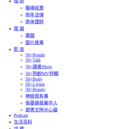
理 財
職場就業
熟年法律
退休理財
策 展
專題
圖片故事
影 音
50+People
50+Talk
50+讀者Show
50+熟齡MV特輯
50+Body
50+Living
50+Beauty
神經很有事
張曼娟我輩中人
鄧惠文時光心蘊
Podcast
生活百科
評 鑑