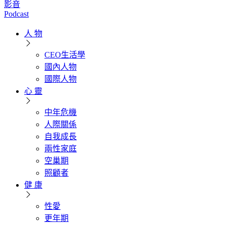
影音
Podcast
人 物
CEO生活學
國內人物
國際人物
心 靈
中年危機
人際關係
自我成長
兩性家庭
空巢期
照顧者
健 康
性愛
更年期