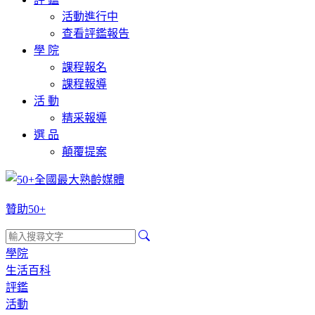
活動進行中
查看評鑑報告
學 院
課程報名
課程報導
活 動
精采報導
選 品
顛覆提案
贊助50+
學院
生活百科
評鑑
活動