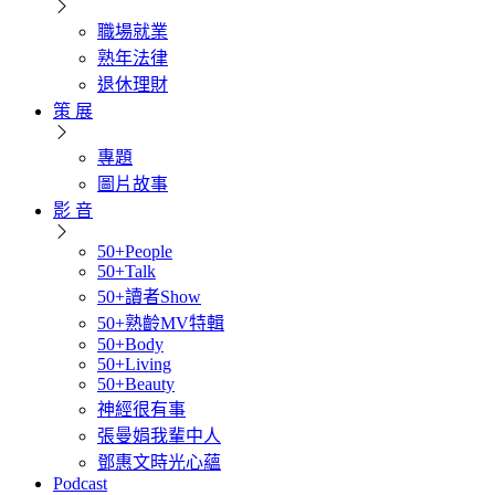
職場就業
熟年法律
退休理財
策 展
專題
圖片故事
影 音
50+People
50+Talk
50+讀者Show
50+熟齡MV特輯
50+Body
50+Living
50+Beauty
神經很有事
張曼娟我輩中人
鄧惠文時光心蘊
Podcast