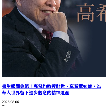
書生報國典範！高希均教授辭世、享耆壽90歲，為
華人世界留下進步觀念的精神遺產
2026.08.06