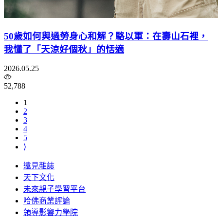
50歲如何與過勞身心和解？駱以軍：在壽山石裡，
我懂了「天涼好個秋」的恬適
2026.05.25
52,788
1
2
3
4
5
⟩
遠見雜誌
天下文化
未來親子學習平台
哈佛商業評論
領導影響力學院