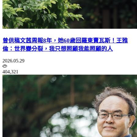
曾供稿文茜周報8年，她60歲回羅東賣瓦斯！王雅
倫：世界變分裂，我只想照顧我能照顧的人
2026.05.29
404,321