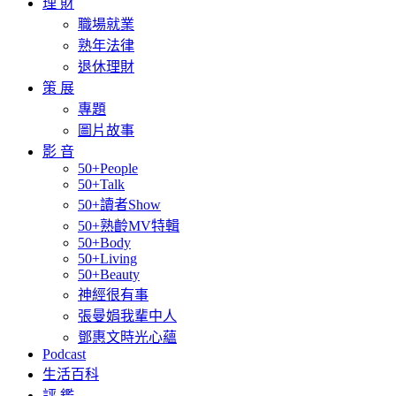
理 財
職場就業
熟年法律
退休理財
策 展
專題
圖片故事
影 音
50+People
50+Talk
50+讀者Show
50+熟齡MV特輯
50+Body
50+Living
50+Beauty
神經很有事
張曼娟我輩中人
鄧惠文時光心蘊
Podcast
生活百科
評 鑑