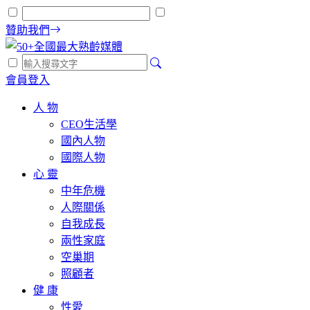
贊助我們
會員登入
人 物
CEO生活學
國內人物
國際人物
心 靈
中年危機
人際關係
自我成長
兩性家庭
空巢期
照顧者
健 康
性愛