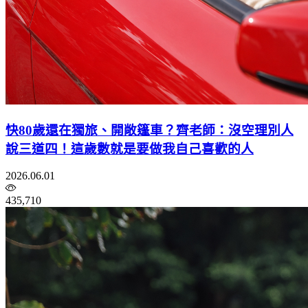
快80歲還在獨旅、開敞篷車？齊老師：沒空理別人
說三道四！這歲數就是要做我自己喜歡的人
2026.06.01
435,710