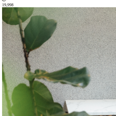
19,998