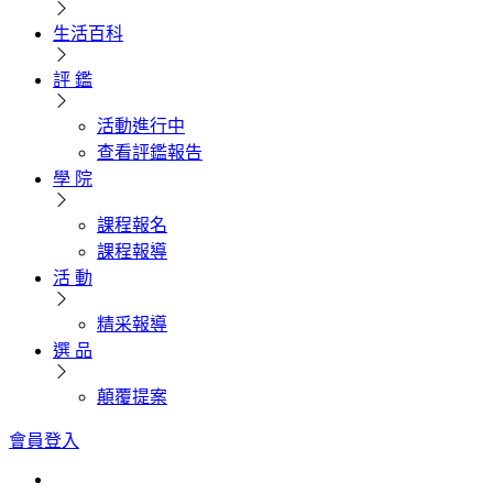
生活百科
評 鑑
活動進行中
查看評鑑報告
學 院
課程報名
課程報導
活 動
精采報導
選 品
顛覆提案
會員登入