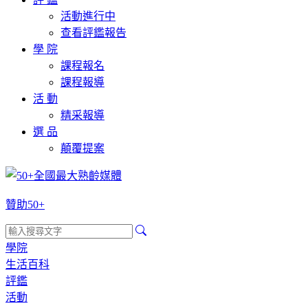
活動進行中
查看評鑑報告
學 院
課程報名
課程報導
活 動
精采報導
選 品
顛覆提案
贊助50+
學院
生活百科
評鑑
活動