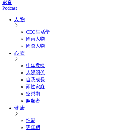
影音
Podcast
人 物
CEO生活學
國內人物
國際人物
心 靈
中年危機
人際關係
自我成長
兩性家庭
空巢期
照顧者
健 康
性愛
更年期