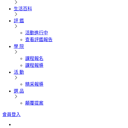
生活百科
評 鑑
活動進行中
查看評鑑報告
學 院
課程報名
課程報導
活 動
精采報導
選 品
顛覆提案
會員登入