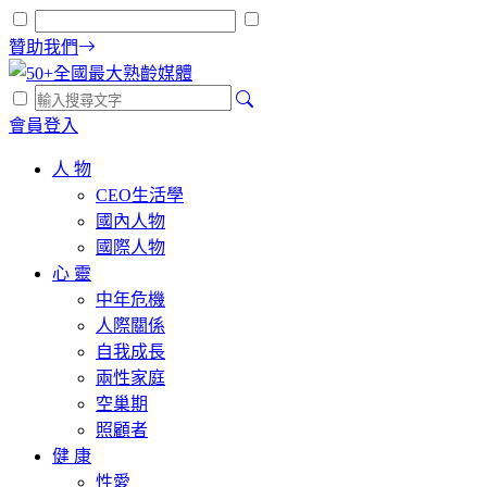
贊助我們
會員登入
人 物
CEO生活學
國內人物
國際人物
心 靈
中年危機
人際關係
自我成長
兩性家庭
空巢期
照顧者
健 康
性愛