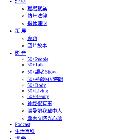
理 財
職場就業
熟年法律
退休理財
策 展
專題
圖片故事
影 音
50+People
50+Talk
50+讀者Show
50+熟齡MV特輯
50+Body
50+Living
50+Beauty
神經很有事
張曼娟我輩中人
鄧惠文時光心蘊
Podcast
生活百科
評 鑑