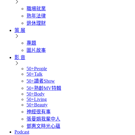
職場就業
熟年法律
退休理財
策 展
專題
圖片故事
影 音
50+People
50+Talk
50+讀者Show
50+熟齡MV特輯
50+Body
50+Living
50+Beauty
神經很有事
張曼娟我輩中人
鄧惠文時光心蘊
Podcast