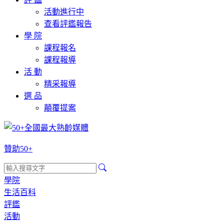
活動進行中
查看評鑑報告
學 院
課程報名
課程報導
活 動
精采報導
選 品
顛覆提案
贊助50+
學院
生活百科
評鑑
活動