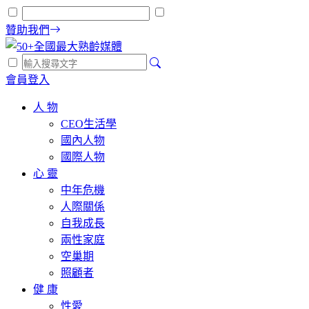
贊助我們
會員登入
人 物
CEO生活學
國內人物
國際人物
心 靈
中年危機
人際關係
自我成長
兩性家庭
空巢期
照顧者
健 康
性愛