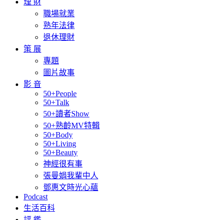
理 財
職場就業
熟年法律
退休理財
策 展
專題
圖片故事
影 音
50+People
50+Talk
50+讀者Show
50+熟齡MV特輯
50+Body
50+Living
50+Beauty
神經很有事
張曼娟我輩中人
鄧惠文時光心蘊
Podcast
生活百科
評 鑑