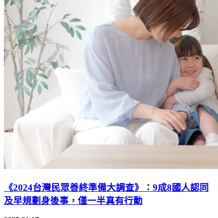
《2024台灣民眾善終準備大調查》：9成8國人認同
及早規劃身後事，僅一半真有行動