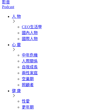
影音
Podcast
人 物
CEO生活學
國內人物
國際人物
心 靈
中年危機
人際關係
自我成長
兩性家庭
空巢期
照顧者
健 康
性愛
更年期