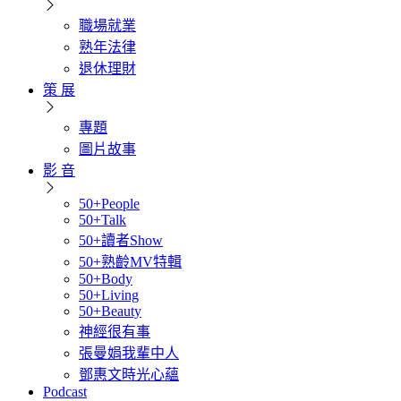
職場就業
熟年法律
退休理財
策 展
專題
圖片故事
影 音
50+People
50+Talk
50+讀者Show
50+熟齡MV特輯
50+Body
50+Living
50+Beauty
神經很有事
張曼娟我輩中人
鄧惠文時光心蘊
Podcast