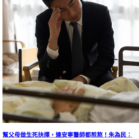
幫父母做生死抉擇，連安寧醫師都煎熬！朱為民：