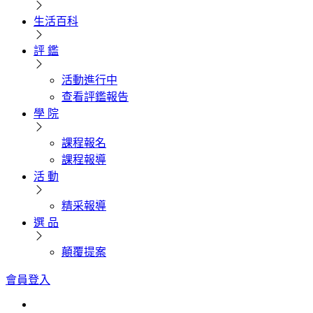
生活百科
評 鑑
活動進行中
查看評鑑報告
學 院
課程報名
課程報導
活 動
精采報導
選 品
顛覆提案
會員登入