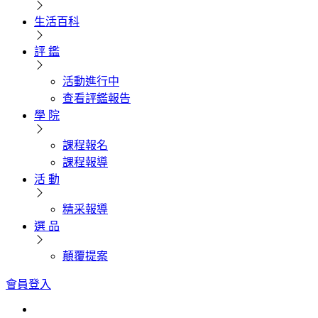
生活百科
評 鑑
活動進行中
查看評鑑報告
學 院
課程報名
課程報導
活 動
精采報導
選 品
顛覆提案
會員登入