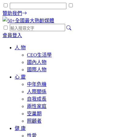
贊助我們
會員登入
人 物
CEO生活學
國內人物
國際人物
心 靈
中年危機
人際關係
自我成長
兩性家庭
空巢期
照顧者
健 康
性愛