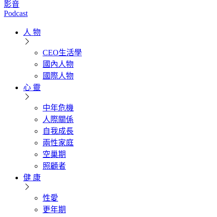
影音
Podcast
人 物
CEO生活學
國內人物
國際人物
心 靈
中年危機
人際關係
自我成長
兩性家庭
空巢期
照顧者
健 康
性愛
更年期