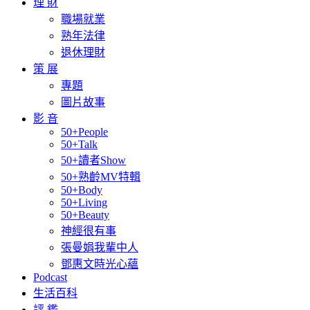
理 財
職場就業
熟年法律
退休理財
策 展
專題
圖片故事
影 音
50+People
50+Talk
50+讀者Show
50+熟齡MV特輯
50+Body
50+Living
50+Beauty
神經很有事
張曼娟我輩中人
鄧惠文時光心蘊
Podcast
生活百科
評 鑑