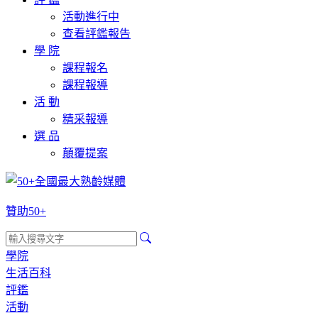
活動進行中
查看評鑑報告
學 院
課程報名
課程報導
活 動
精采報導
選 品
顛覆提案
贊助50+
學院
生活百科
評鑑
活動