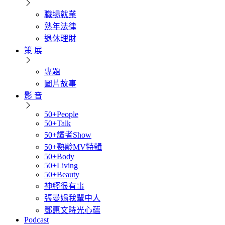
職場就業
熟年法律
退休理財
策 展
專題
圖片故事
影 音
50+People
50+Talk
50+讀者Show
50+熟齡MV特輯
50+Body
50+Living
50+Beauty
神經很有事
張曼娟我輩中人
鄧惠文時光心蘊
Podcast