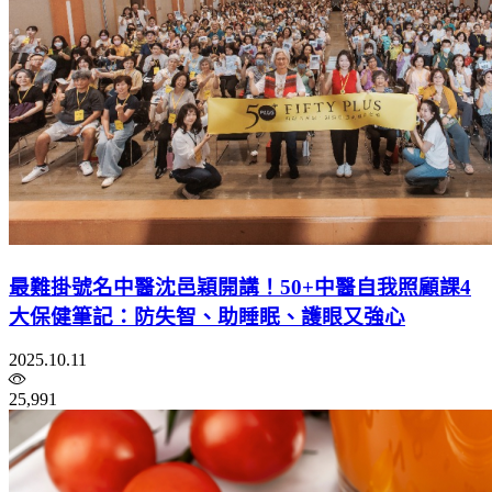
最難掛號名中醫沈邑穎開講！50+中醫自我照顧課4
大保健筆記：防失智、助睡眠、護眼又強心
2025.10.11
25,991