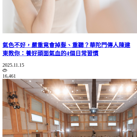
氣色不好，嚴重竟會掉髮、重聽？華陀門傳人陳建
東教你：養好頭面氣血的4個日常習慣
2025.11.15
16,461