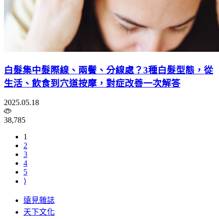
白髮集中髮際線、兩鬢、分線處？3種白髮型態，從
生活、飲食到穴道按摩，對症改善一次解答
2025.05.18
38,785
1
2
3
4
5
⟩
遠見雜誌
天下文化