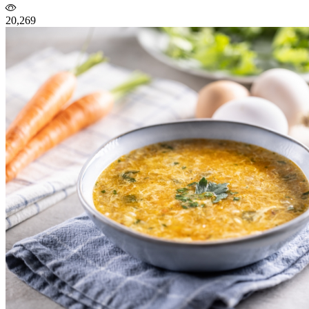
20,269