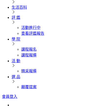
生活百科
評 鑑
活動進行中
查看評鑑報告
學 院
課程報名
課程報導
活 動
精采報導
選 品
顛覆提案
會員登入