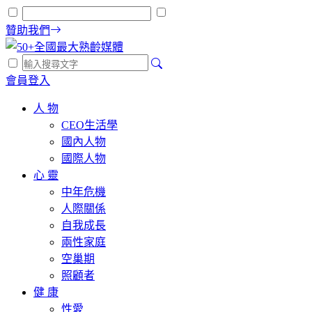
贊助我們
會員登入
人 物
CEO生活學
國內人物
國際人物
心 靈
中年危機
人際關係
自我成長
兩性家庭
空巢期
照顧者
健 康
性愛