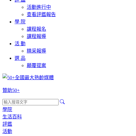
活動進行中
查看評鑑報告
學 院
課程報名
課程報導
活 動
精采報導
選 品
顛覆提案
贊助50+
學院
生活百科
評鑑
活動