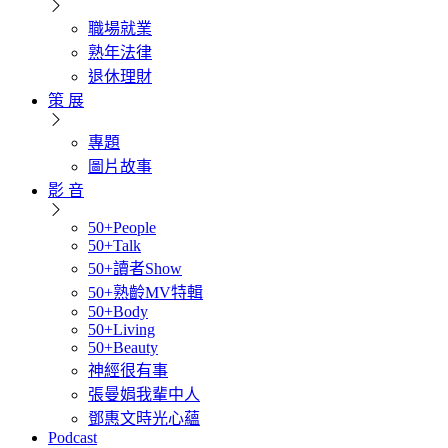
職場就業
熟年法律
退休理財
策 展
專題
圖片故事
影 音
50+People
50+Talk
50+讀者Show
50+熟齡MV特輯
50+Body
50+Living
50+Beauty
神經很有事
張曼娟我輩中人
鄧惠文時光心蘊
Podcast