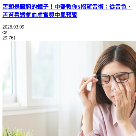
舌頭是臟腑的鏡子！中醫教你5招望舌術：從舌色、
舌苔看透氣血虛實與中風預警
2026.03.09
29,761