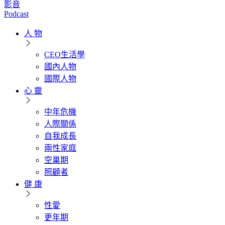
影音
Podcast
人 物
CEO生活學
國內人物
國際人物
心 靈
中年危機
人際關係
自我成長
兩性家庭
空巢期
照顧者
健 康
性愛
更年期