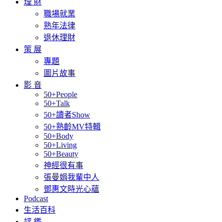
理 財
職場就業
熟年法律
退休理財
策 展
專題
圖片故事
影 音
50+People
50+Talk
50+讀者Show
50+熟齡MV特輯
50+Body
50+Living
50+Beauty
神經很有事
張曼娟我輩中人
鄧惠文時光心蘊
Podcast
生活百科
評 鑑