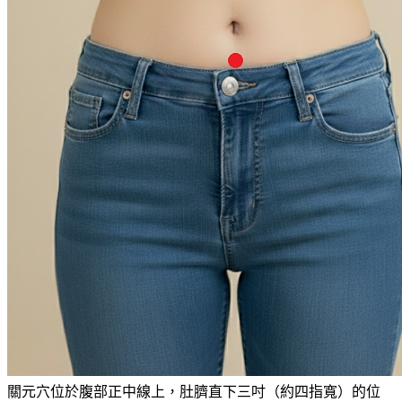
關元穴位於腹部正中線上，肚臍直下三吋（約四指寬）的位