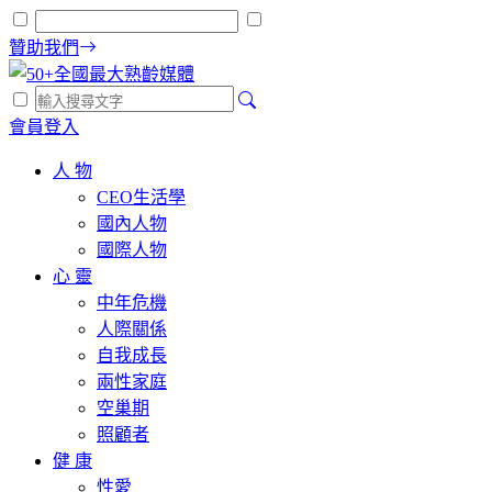
贊助我們
會員登入
人 物
CEO生活學
國內人物
國際人物
心 靈
中年危機
人際關係
自我成長
兩性家庭
空巢期
照顧者
健 康
性愛