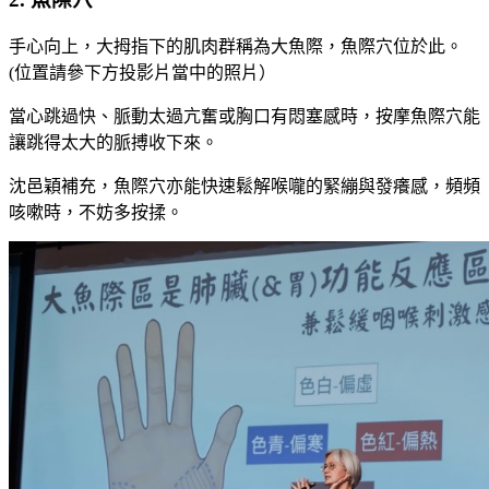
手心向上，大拇指下的肌肉群稱為大魚際，魚際穴位於此。
(位置請參下方投影片當中的照片）
當心跳過快、脈動太過亢奮或胸口有悶塞感時，按摩魚際穴能
讓跳得太大的脈搏收下來。
沈邑穎補充，魚際穴亦能快速鬆解喉嚨的緊繃與發癢感，頻頻
咳嗽時，不妨多按揉。