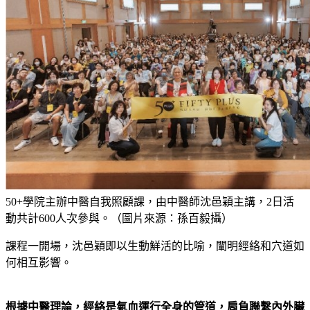
50+學院主辦中醫自我照顧課，由中醫師沈邑穎主講，2日活
動共計600人次參與。（圖片來源：孫百毅攝）
課程一開場，沈邑穎即以生動鮮活的比喻，闡明經絡和穴道如
何相互影響。
根據中醫理論，經絡是氣血運行全身的管道，肩負聯繫內外臟