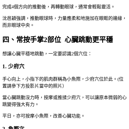
完成4個方向的推動後，再轉動眼球，通常會輕鬆靈活。
沈邑穎強調，推動眼球時，力量應柔和地施加在眼眶的邊緣，
而非眼球中央。
四、常按手掌2部位 心臟跳動更平穩
想讓心臟平穩地跳動，一定要認識2個穴位：
1. 少府穴
手心向上，小指下的肌肉群稱為小魚際，少府穴位於此。(位
置請參下方投影片當中的照片）
當心臟跳動沒力時，按摩或推揉少府穴，可以讓原本微弱的心
跳變得強大有力。
平日，亦可按摩小魚際，改善心臟功能。
2. 魚際穴