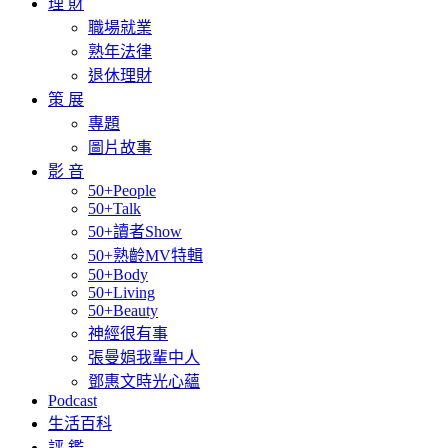
理 財
職場就業
熟年法律
退休理財
策 展
專題
圖片故事
影 音
50+People
50+Talk
50+讀者Show
50+熟齡MV特輯
50+Body
50+Living
50+Beauty
神經很有事
張曼娟我輩中人
鄧惠文時光心蘊
Podcast
生活百科
評 鑑