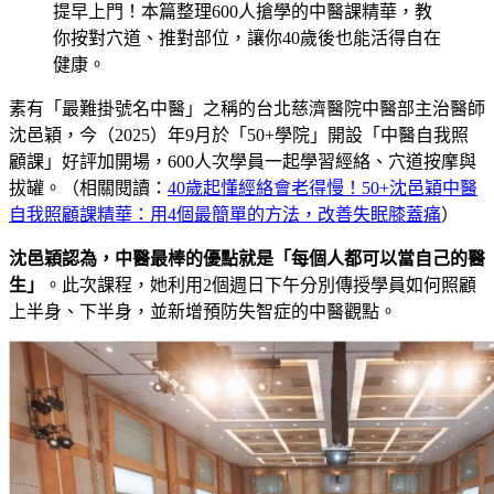
提早上門！本篇整理600人搶學的中醫課精華，教
你按對穴道、推對部位，讓你40歲後也能活得自在
健康。
素有「最難掛號名中醫」之稱的台北慈濟醫院中醫部主治醫師
沈邑穎，今（2025）年9月於「50+學院」開設「中醫自我照
顧課」好評加開場，600人次學員一起學習經絡、穴道按摩與
拔罐。（相關閱讀：
40歲起懂經絡會老得慢！50+沈邑穎中醫
自我照顧課精華：用4個最簡單的方法，改善失眠膝蓋痛
）
沈邑穎認為，中醫最棒的優點就是「每個人都可以當自己的醫
生」
。此次課程，她利用2個週日下午分別傳授學員如何照顧
上半身、下半身，並新增預防失智症的中醫觀點。