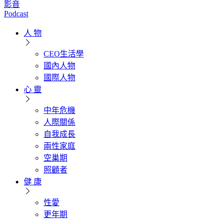
影音
Podcast
人 物
CEO生活學
國內人物
國際人物
心 靈
中年危機
人際關係
自我成長
兩性家庭
空巢期
照顧者
健 康
性愛
更年期