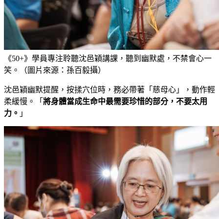
《50+》學員專注聆聽沈邑穎講課，聽到幽默處，不禁會心一
笑。（圖片來源：孫百毅攝）
沈邑穎幽默提醒，按揉穴位時，務必帶著「慈母心」，動作輕
柔緩慢。「
將身體當成生命中最需要珍惜的部分，不要太用
力。
」