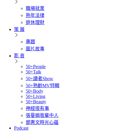
職場就業
熟年法律
退休理財
策 展
專題
圖片故事
影 音
50+People
50+Talk
50+讀者Show
50+熟齡MV特輯
50+Body
50+Living
50+Beauty
神經很有事
張曼娟我輩中人
鄧惠文時光心蘊
Podcast