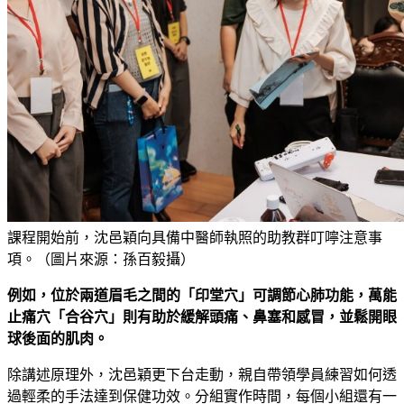
課程開始前，沈邑穎向具備中醫師執照的助教群叮嚀注意事
項。（圖片來源：孫百毅攝）
例如，位於兩道眉毛之間的「印堂穴」可調節心肺功能，萬能
止痛穴「合谷穴」則有助於緩解頭痛、鼻塞和感冒，並鬆開眼
球後面的肌肉。
除講述原理外，沈邑穎更下台走動，親自帶領學員練習如何透
過輕柔的手法達到保健功效。分組實作時間，每個小組還有一