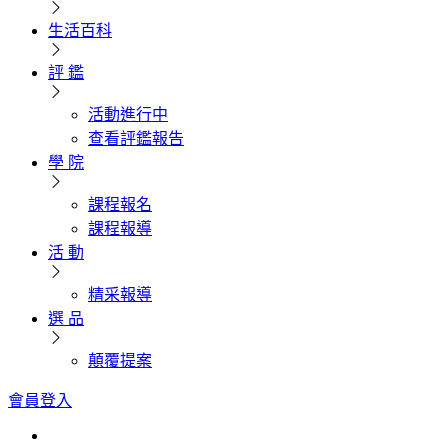
生活百科
評 鑑
活動進行中
查看評鑑報告
學 院
課程報名
課程報導
活 動
精采報導
選 品
顛覆提案
會員登入