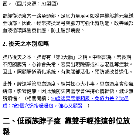
置。（圖片來源：AI製圖）
腎經從湧泉穴一路至頭部，足底力量足可如發電機般將元氣送
至頭部。因此，經常搓揉足弓與腳刀可強化腎功能，改善頭部
血液循環與營養供應，防止腦部病變。
2. 後天之本別忽略
脾乃後天之本，脾胃有「第2大腦」之稱。中醫認為，若長期
不照顧腸胃，心神會失常，容易出現躁鬱或神志混亂等症狀。
因此，照顧腸道消化系統，有助腦部活化，預防或改善退化。
此外，脾還掌管思慮過度。經常操心大小事，思慮過度會使氣
結滯，影響健康，因此預防失智需學會保持心情輕快，減少無
謂煩惱。（相關閱讀：
50歲後易腰痠頻尿、免疫力差？沈邑
穎：按2個穴道搭暖暖包，強心又顧腎！
）
二、低頭族脖子痠 靠雙手輕推這部位放
鬆