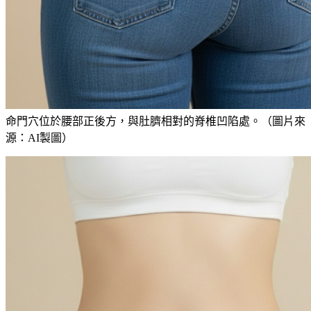
命門穴位於腰部正後方，與肚臍相對的脊椎凹陷處。（圖片來
源：AI製圖）