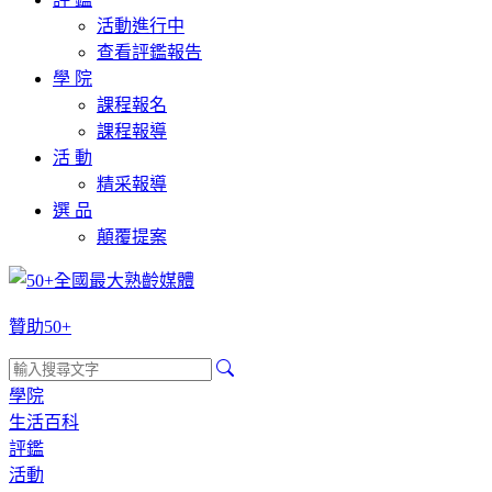
活動進行中
查看評鑑報告
學 院
課程報名
課程報導
活 動
精采報導
選 品
顛覆提案
贊助50+
學院
生活百科
評鑑
活動