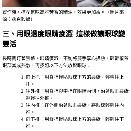
實作時，搭配氣味高雅芳香的精油，效果更加乘。（圖片來
源：孫百毅攝）
三、用眼過度眼睛痠澀 這樣做讓眼球變
靈活
長時間盯著螢幕，眼睛痠澀，不妨將雙手掌心搓熱，輕輕覆蓋
眼部當成熱敷，再按照以下方法放鬆眼球：
向上托：用食指輕貼眼球下方的邊緣，輕輕往上
托。
往外推：用食指與中指在眼睛內側，沿著眼眶邊緣
輕輕往外推。
往內推：在外側沿著眼眶邊緣，將眼球輕輕往內
推。
向下推：用食指輕貼眼球上方的邊緣，輕輕往下
推。