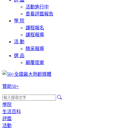
活動進行中
查看評鑑報告
學 院
課程報名
課程報導
活 動
精采報導
選 品
顛覆提案
贊助50+
學院
生活百科
評鑑
活動