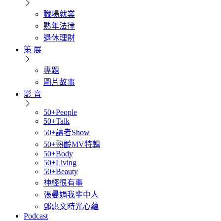
職場就業
熟年法律
退休理財
策 展
專題
圖片故事
影 音
50+People
50+Talk
50+讀者Show
50+熟齡MV特輯
50+Body
50+Living
50+Beauty
神經很有事
張曼娟我輩中人
鄧惠文時光心蘊
Podcast