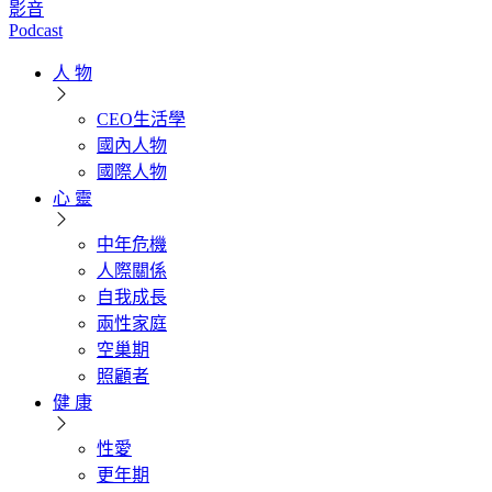
影音
Podcast
人 物
CEO生活學
國內人物
國際人物
心 靈
中年危機
人際關係
自我成長
兩性家庭
空巢期
照顧者
健 康
性愛
更年期