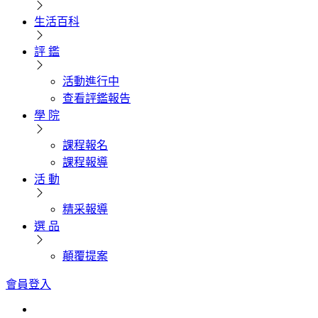
生活百科
評 鑑
活動進行中
查看評鑑報告
學 院
課程報名
課程報導
活 動
精采報導
選 品
顛覆提案
會員登入