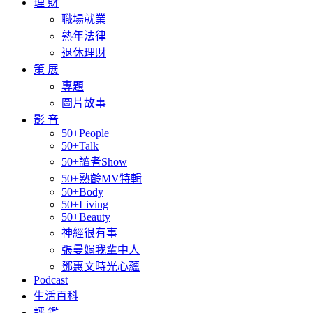
理 財
職場就業
熟年法律
退休理財
策 展
專題
圖片故事
影 音
50+People
50+Talk
50+讀者Show
50+熟齡MV特輯
50+Body
50+Living
50+Beauty
神經很有事
張曼娟我輩中人
鄧惠文時光心蘊
Podcast
生活百科
評 鑑