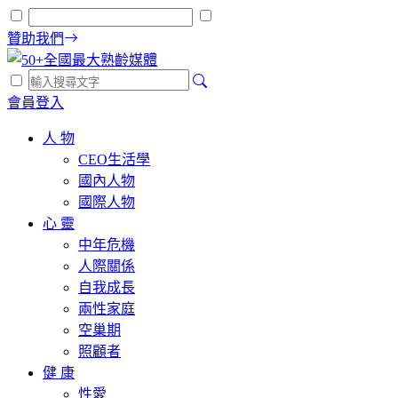
贊助我們
會員登入
人 物
CEO生活學
國內人物
國際人物
心 靈
中年危機
人際關係
自我成長
兩性家庭
空巢期
照顧者
健 康
性愛