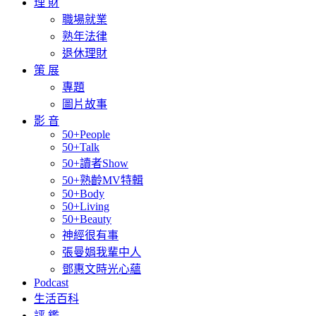
理 財
職場就業
熟年法律
退休理財
策 展
專題
圖片故事
影 音
50+People
50+Talk
50+讀者Show
50+熟齡MV特輯
50+Body
50+Living
50+Beauty
神經很有事
張曼娟我輩中人
鄧惠文時光心蘊
Podcast
生活百科
評 鑑