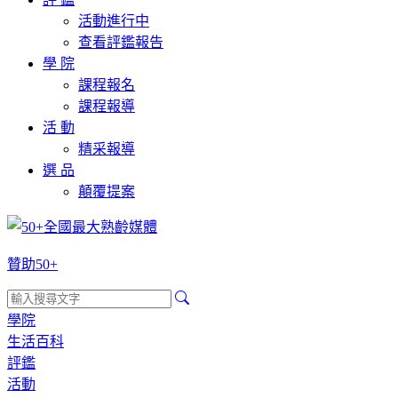
活動進行中
查看評鑑報告
學 院
課程報名
課程報導
活 動
精采報導
選 品
顛覆提案
贊助50+
學院
生活百科
評鑑
活動