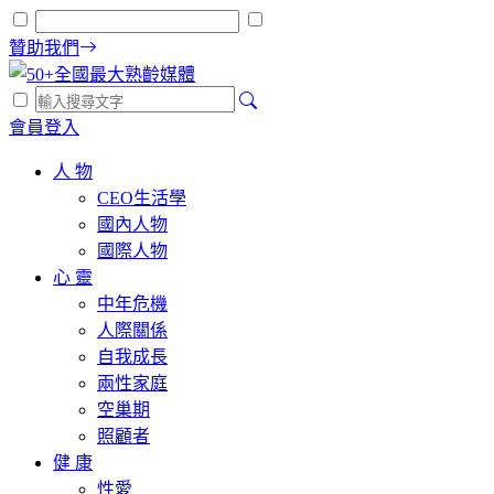
贊助我們
會員登入
人 物
CEO生活學
國內人物
國際人物
心 靈
中年危機
人際關係
自我成長
兩性家庭
空巢期
照顧者
健 康
性愛