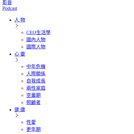
影音
Podcast
人 物
CEO生活學
國內人物
國際人物
心 靈
中年危機
人際關係
自我成長
兩性家庭
空巢期
照顧者
健 康
性愛
更年期