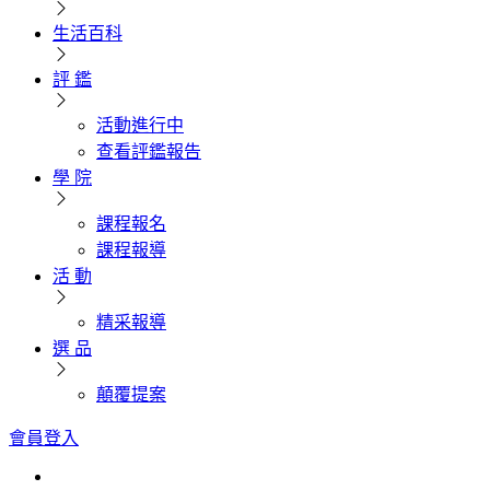
生活百科
評 鑑
活動進行中
查看評鑑報告
學 院
課程報名
課程報導
活 動
精采報導
選 品
顛覆提案
會員登入