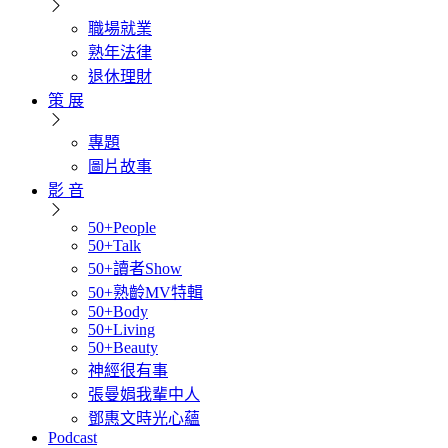
職場就業
熟年法律
退休理財
策 展
專題
圖片故事
影 音
50+People
50+Talk
50+讀者Show
50+熟齡MV特輯
50+Body
50+Living
50+Beauty
神經很有事
張曼娟我輩中人
鄧惠文時光心蘊
Podcast