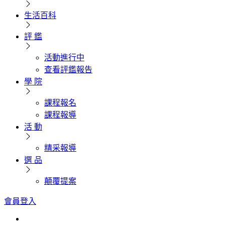
生活百科
評 鑑
活動進行中
查看評鑑報告
學 院
課程報名
課程報導
活 動
精采報導
選 品
顛覆提案
會員登入