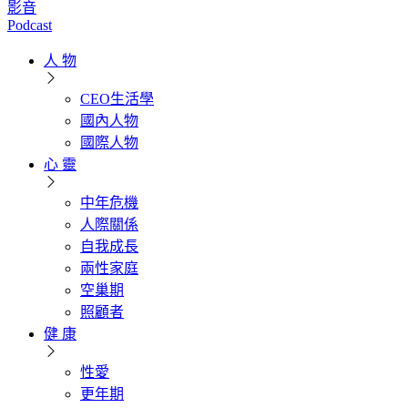
影音
Podcast
人 物
CEO生活學
國內人物
國際人物
心 靈
中年危機
人際關係
自我成長
兩性家庭
空巢期
照顧者
健 康
性愛
更年期