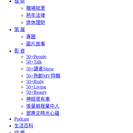
理 財
職場就業
熟年法律
退休理財
策 展
專題
圖片故事
影 音
50+People
50+Talk
50+讀者Show
50+熟齡MV特輯
50+Body
50+Living
50+Beauty
神經很有事
張曼娟我輩中人
鄧惠文時光心蘊
Podcast
生活百科
評 鑑