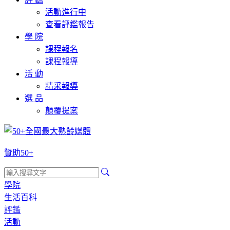
活動進行中
查看評鑑報告
學 院
課程報名
課程報導
活 動
精采報導
選 品
顛覆提案
贊助50+
學院
生活百科
評鑑
活動