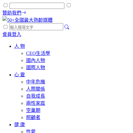
贊助我們
會員登入
人 物
CEO生活學
國內人物
國際人物
心 靈
中年危機
人際關係
自我成長
兩性家庭
空巢期
照顧者
健 康
性愛