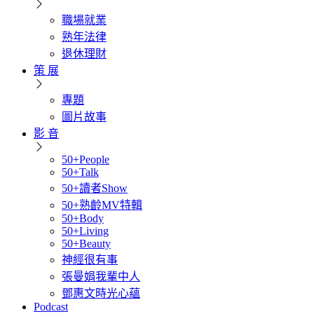
職場就業
熟年法律
退休理財
策 展
專題
圖片故事
影 音
50+People
50+Talk
50+讀者Show
50+熟齡MV特輯
50+Body
50+Living
50+Beauty
神經很有事
張曼娟我輩中人
鄧惠文時光心蘊
Podcast