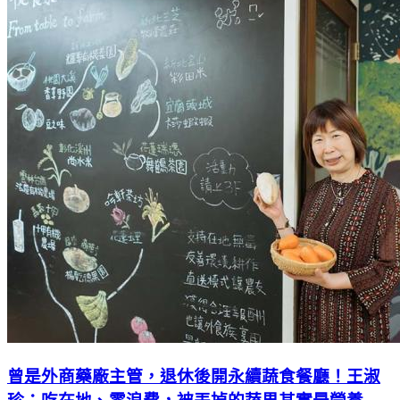
曾是外商藥廠主管，退休後開永續蔬食餐廳！王淑