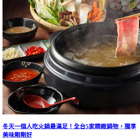
冬天一個人吃火鍋最滿足！全台5家精緻鍋物，獨享
美味剛剛好