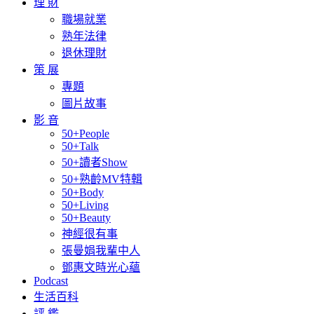
理 財
職場就業
熟年法律
退休理財
策 展
專題
圖片故事
影 音
50+People
50+Talk
50+讀者Show
50+熟齡MV特輯
50+Body
50+Living
50+Beauty
神經很有事
張曼娟我輩中人
鄧惠文時光心蘊
Podcast
生活百科
評 鑑