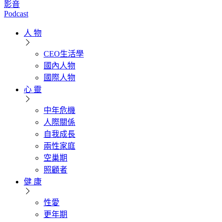
影音
Podcast
人 物
CEO生活學
國內人物
國際人物
心 靈
中年危機
人際關係
自我成長
兩性家庭
空巢期
照顧者
健 康
性愛
更年期