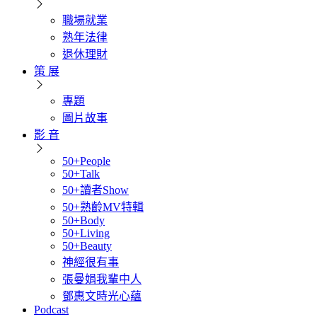
職場就業
熟年法律
退休理財
策 展
專題
圖片故事
影 音
50+People
50+Talk
50+讀者Show
50+熟齡MV特輯
50+Body
50+Living
50+Beauty
神經很有事
張曼娟我輩中人
鄧惠文時光心蘊
Podcast