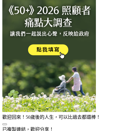
歡迎回來！50歲後的人生，可以比過去都還棒！
已複製連結，歡迎分享！