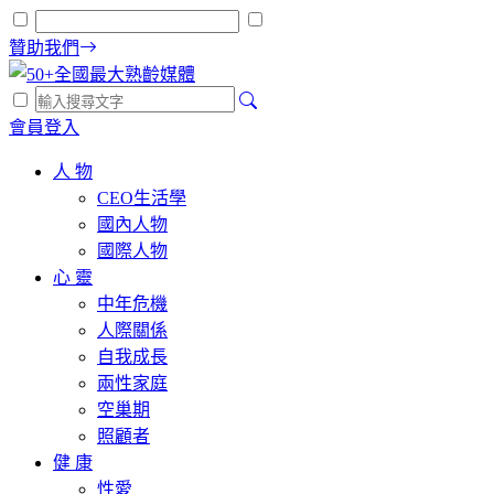
贊助我們
會員登入
人 物
CEO生活學
國內人物
國際人物
心 靈
中年危機
人際關係
自我成長
兩性家庭
空巢期
照顧者
健 康
性愛