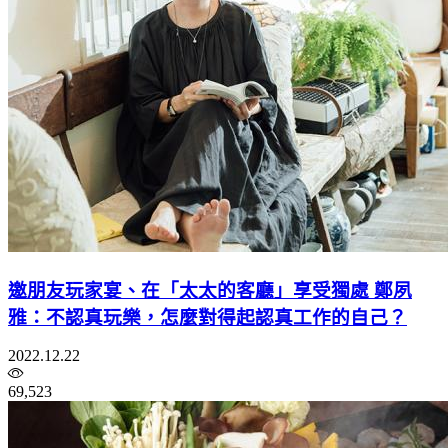
邀朋友玩家宴、在「太太的客廳」享受獨處 鄭夙
雅：不認真玩樂，怎麼對得起認真工作的自己？
2022.12.22
69,523