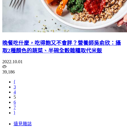
晚餐吃什麼，吃得飽又不會胖？營養師吳俞欣：攝
取2種顏色的蔬菜、半碗全穀雜糧取代米飯
2022.10.01
39,186
⟨
3
4
5
6
7
⟩
遠見雜誌