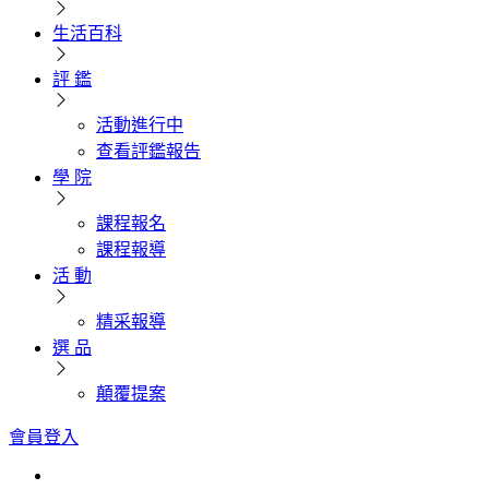
生活百科
評 鑑
活動進行中
查看評鑑報告
學 院
課程報名
課程報導
活 動
精采報導
選 品
顛覆提案
會員登入