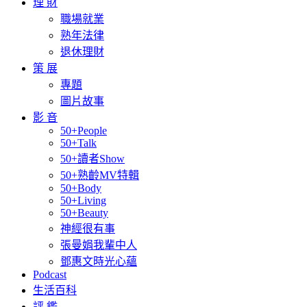
理 財
職場就業
熟年法律
退休理財
策 展
專題
圖片故事
影 音
50+People
50+Talk
50+讀者Show
50+熟齡MV特輯
50+Body
50+Living
50+Beauty
神經很有事
張曼娟我輩中人
鄧惠文時光心蘊
Podcast
生活百科
評 鑑