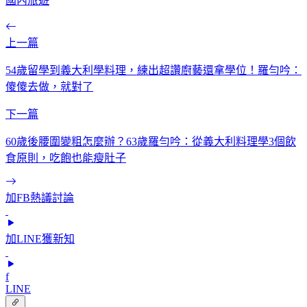
國內旅遊
上一篇
54歲留學到義大利學料理，練出超讚廚藝還拿學位！羅勻吟：
傻傻去做，就對了
下一篇
60歲後腰圍變粗怎麼辦？63歲羅勻吟：從義大利料理學3個飲
食原則，吃飽也能瘦肚子
加FB熱議討論
加LINE獲新知
f
LINE