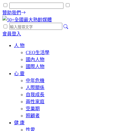
贊助我們
會員登入
人 物
CEO生活學
國內人物
國際人物
心 靈
中年危機
人際關係
自我成長
兩性家庭
空巢期
照顧者
健 康
性愛