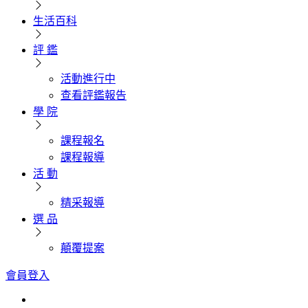
生活百科
評 鑑
活動進行中
查看評鑑報告
學 院
課程報名
課程報導
活 動
精采報導
選 品
顛覆提案
會員登入