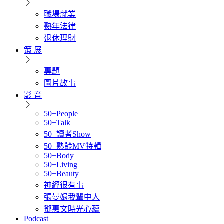
職場就業
熟年法律
退休理財
策 展
專題
圖片故事
影 音
50+People
50+Talk
50+讀者Show
50+熟齡MV特輯
50+Body
50+Living
50+Beauty
神經很有事
張曼娟我輩中人
鄧惠文時光心蘊
Podcast