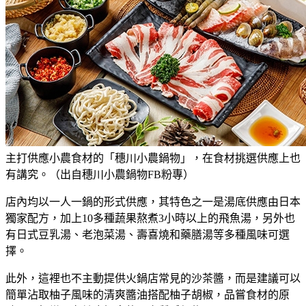
主打供應小農食材的「穗川小農鍋物」，在食材挑選供應上也
有講究。（出自穗川小農鍋物FB粉專）
店內均以一人一鍋的形式供應，其特色之一是湯底供應由日本
獨家配方，加上10多種蔬果熬煮3小時以上的飛魚湯，另外也
有日式豆乳湯、老泡菜湯、壽喜燒和藥膳湯等多種風味可選
擇。
此外，這裡也不主動提供火鍋店常見的沙茶醬，而是建議可以
簡單沾取柚子風味的清爽醬油搭配柚子胡椒，品嘗食材的原