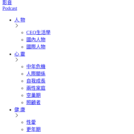
影音
Podcast
人 物
CEO生活學
國內人物
國際人物
心 靈
中年危機
人際關係
自我成長
兩性家庭
空巢期
照顧者
健 康
性愛
更年期