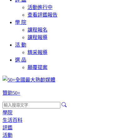
活動進行中
查看評鑑報告
學 院
課程報名
課程報導
活 動
精采報導
選 品
顛覆提案
贊助50+
學院
生活百科
評鑑
活動