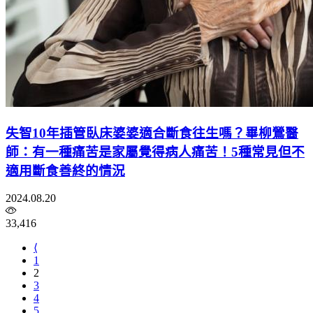
失智10年插管臥床婆婆適合斷食往生嗎？畢柳鶯醫
師：有一種痛苦是家屬覺得病人痛苦！5種常見但不
適用斷食善終的情況
2024.08.20
33,416
⟨
1
2
3
4
5