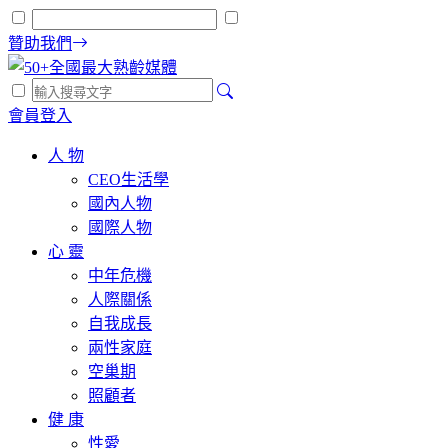
贊助我們
會員登入
人 物
CEO生活學
國內人物
國際人物
心 靈
中年危機
人際關係
自我成長
兩性家庭
空巢期
照顧者
健 康
性愛