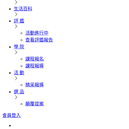
生活百科
評 鑑
活動進行中
查看評鑑報告
學 院
課程報名
課程報導
活 動
精采報導
選 品
顛覆提案
會員登入