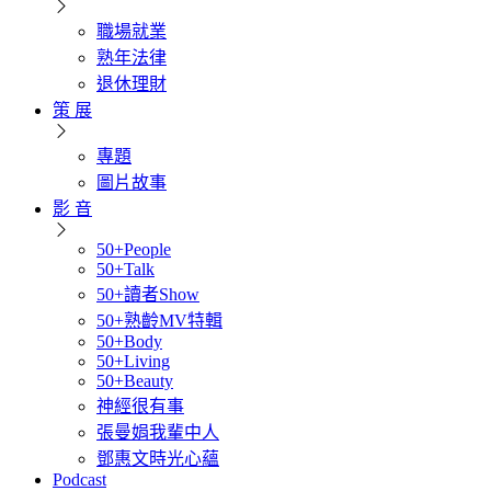
職場就業
熟年法律
退休理財
策 展
專題
圖片故事
影 音
50+People
50+Talk
50+讀者Show
50+熟齡MV特輯
50+Body
50+Living
50+Beauty
神經很有事
張曼娟我輩中人
鄧惠文時光心蘊
Podcast