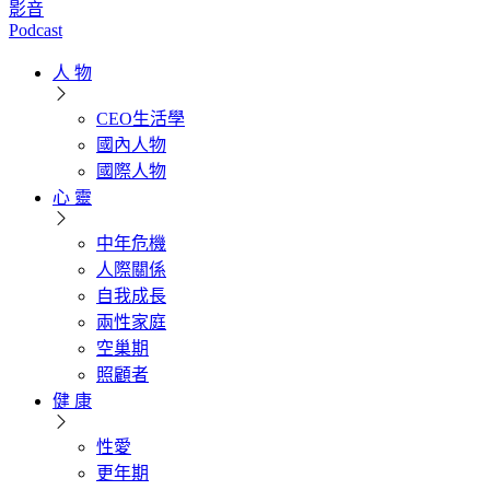
影音
Podcast
人 物
CEO生活學
國內人物
國際人物
心 靈
中年危機
人際關係
自我成長
兩性家庭
空巢期
照顧者
健 康
性愛
更年期