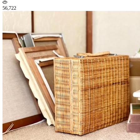
56,722