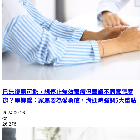
已無復原可能，想停止無效醫療但醫師不同意怎麼
辦？畢柳鶯：家屬要為愛勇敢，溝通時強調5大重點
2024.09.26
26,276