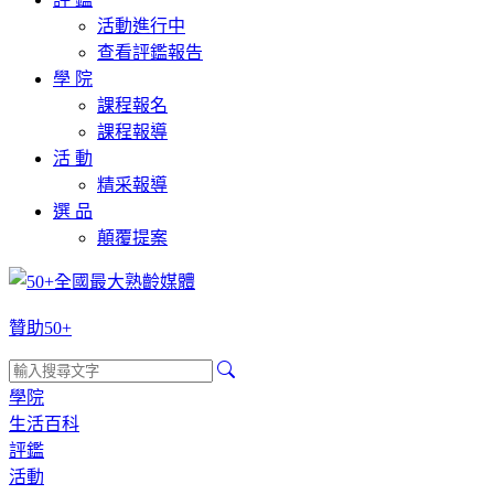
活動進行中
查看評鑑報告
學 院
課程報名
課程報導
活 動
精采報導
選 品
顛覆提案
贊助50+
學院
生活百科
評鑑
活動