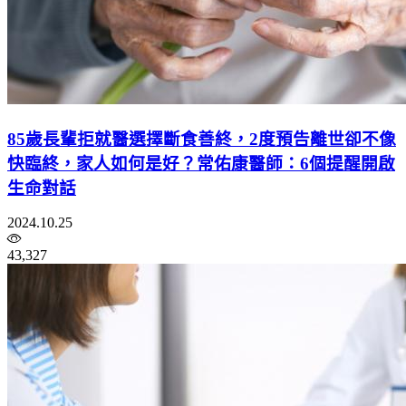
85歲長輩拒就醫選擇斷食善終，2度預告離世卻不像
快臨終，家人如何是好？常佑康醫師：6個提醒開啟
生命對話
2024.10.25
43,327