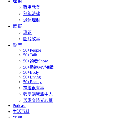
理 財
職場就業
熟年法律
退休理財
策 展
專題
圖片故事
影 音
50+People
50+Talk
50+讀者Show
50+熟齡MV特輯
50+Body
50+Living
50+Beauty
神經很有事
張曼娟我輩中人
鄧惠文時光心蘊
Podcast
生活百科
評 鑑