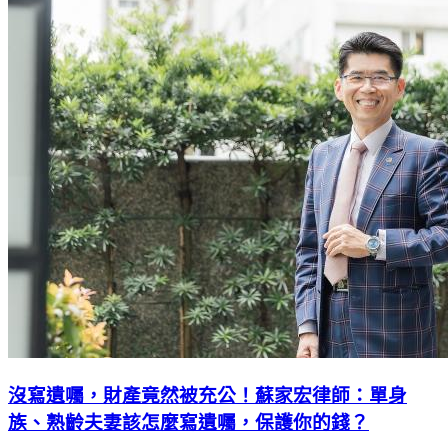
沒寫遺囑，財產竟然被充公！蘇家宏律師：單身
族、熟齡夫妻該怎麼寫遺囑，保護你的錢？