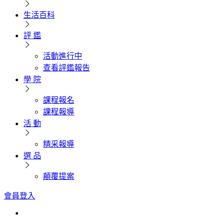
生活百科
評 鑑
活動進行中
查看評鑑報告
學 院
課程報名
課程報導
活 動
精采報導
選 品
顛覆提案
會員登入