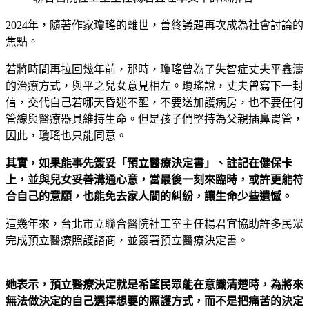
2024年，隨著作家瓊瑤的離世，善終議題再次成為社會討論的
焦點。
若將時間再拉回幾年前，那時，瓊瑤曾為了失智症丈夫平鑫濤
的治療方式，與平之兒女意見相左。瓊瑤說，丈夫曾寫下一封
信，交代自己若哪天昏迷不醒，不要送加護病房，也不要任何
管線與醫療器具維持生命。但是孩子們堅持為父親插鼻胃管，
因此，瓊瑤也只能同意。
其實，如果能事先簽妥「預立醫療決定書」、註記在健保卡
上，並與兒女妥善溝通心意，當最後一刻來臨時，或許更能符
合自己的意願，也能免去家人間的糾紛，讓生命少些遺憾。
這幾年來，台北市立聯合醫院社工室主任楊君宜協助許多民眾
完成預立醫療照護諮商，並簽署預立醫療決定書。
她表示，預立醫療決定就是希望民眾能在意識清楚時，為將來
無法做決定的自己選擇想要的照護方式，而不是把痛苦的決定