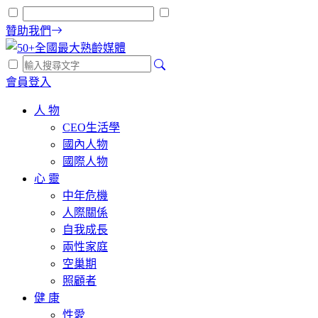
贊助我們
會員登入
人 物
CEO生活學
國內人物
國際人物
心 靈
中年危機
人際關係
自我成長
兩性家庭
空巢期
照顧者
健 康
性愛