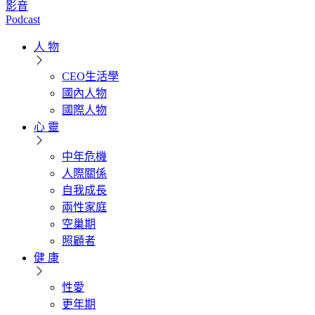
影音
Podcast
人 物
CEO生活學
國內人物
國際人物
心 靈
中年危機
人際關係
自我成長
兩性家庭
空巢期
照顧者
健 康
性愛
更年期