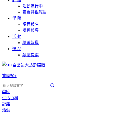
活動進行中
查看評鑑報告
學 院
課程報名
課程報導
活 動
精采報導
選 品
顛覆提案
贊助50+
學院
生活百科
評鑑
活動