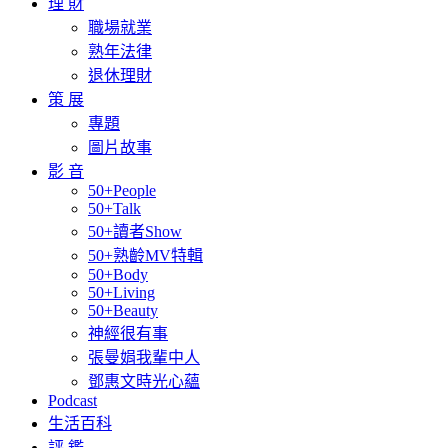
理 財
職場就業
熟年法律
退休理財
策 展
專題
圖片故事
影 音
50+People
50+Talk
50+讀者Show
50+熟齡MV特輯
50+Body
50+Living
50+Beauty
神經很有事
張曼娟我輩中人
鄧惠文時光心蘊
Podcast
生活百科
評 鑑