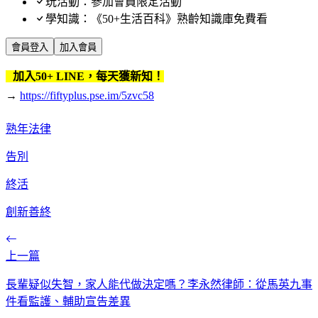
玩活動：參加會員限定活動
學知識：《50+生活百科》熟齡知識庫免費看
會員登入
加入會員
加入50+ LINE，每天獲新知！
→
https://fiftyplus.pse.im/5zvc58
熟年法律
告別
終活
創新善終
上一篇
長輩疑似失智，家人能代做決定嗎？李永然律師：從馬英九事
件看監護、輔助宣告差異