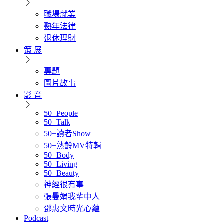
職場就業
熟年法律
退休理財
策 展
專題
圖片故事
影 音
50+People
50+Talk
50+讀者Show
50+熟齡MV特輯
50+Body
50+Living
50+Beauty
神經很有事
張曼娟我輩中人
鄧惠文時光心蘊
Podcast