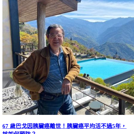
67 歲巴戈因胰臟癌離世！胰臟癌平均活不過5年，