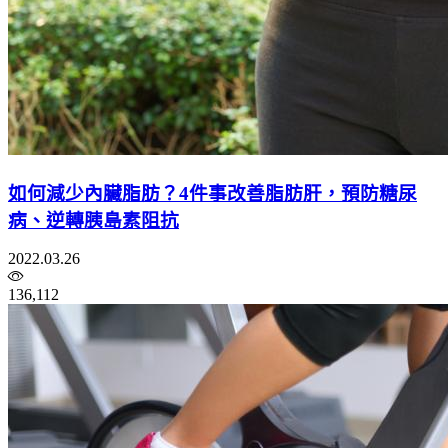
如何減少內臟脂肪？4件事改善脂肪肝，預防糖尿
病、逆轉胰島素阻抗
2022.03.26
136,112