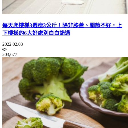
每天爬樓梯3週瘦3公斤！除非膝蓋、關節不好，上
下樓梯的6大好處別白白錯過
2022.02.03
203,677