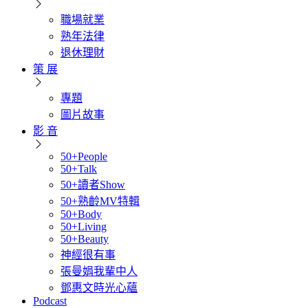
職場就業
熟年法律
退休理財
策 展
專題
圖片故事
影 音
50+People
50+Talk
50+讀者Show
50+熟齡MV特輯
50+Body
50+Living
50+Beauty
神經很有事
張曼娟我輩中人
鄧惠文時光心蘊
Podcast