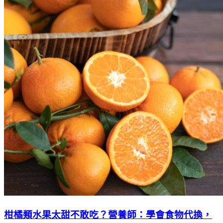
柑橘類水果太甜不敢吃？營養師：學會食物代換，