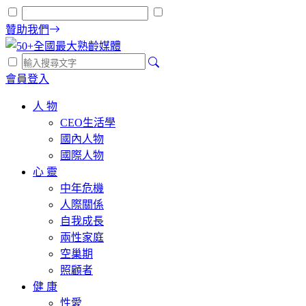
贊助我們
會員登入
人 物
CEO生活學
國內人物
國際人物
心 靈
中年危機
人際關係
自我成長
兩性家庭
空巢期
照顧者
健 康
性愛