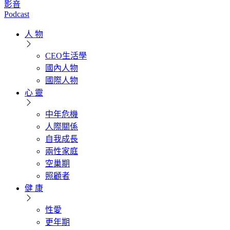
影音
Podcast
人 物
CEO生活學
國內人物
國際人物
心 靈
中年危機
人際關係
自我成長
兩性家庭
空巢期
照顧者
健 康
性愛
更年期