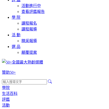
活動進行中
查看評鑑報告
學 院
課程報名
課程報導
活 動
精采報導
選 品
顛覆提案
贊助50+
學院
生活百科
評鑑
活動