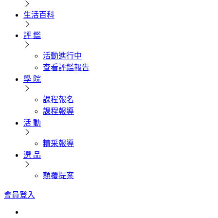
生活百科
評 鑑
活動進行中
查看評鑑報告
學 院
課程報名
課程報導
活 動
精采報導
選 品
顛覆提案
會員登入