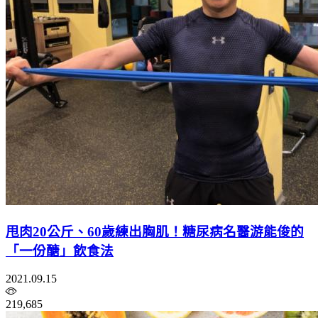
甩肉20公斤、60歲練出胸肌！糖尿病名醫游能俊的
「一份醣」飲食法
2021.09.15
219,685