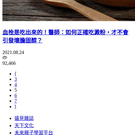
血栓是吃出來的！醫師：如何正確吃澱粉，才不會
引發壞膽固醇？
2021.08.24
92,466
⟨
3
4
5
6
7
⟩
遠見雜誌
天下文化
未來親子學習平台