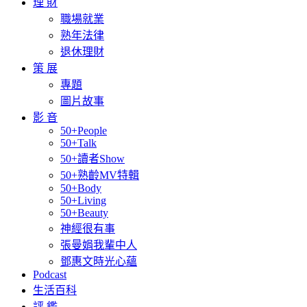
理 財
職場就業
熟年法律
退休理財
策 展
專題
圖片故事
影 音
50+People
50+Talk
50+讀者Show
50+熟齡MV特輯
50+Body
50+Living
50+Beauty
神經很有事
張曼娟我輩中人
鄧惠文時光心蘊
Podcast
生活百科
評 鑑