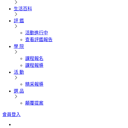
生活百科
評 鑑
活動進行中
查看評鑑報告
學 院
課程報名
課程報導
活 動
精采報導
選 品
顛覆提案
會員登入