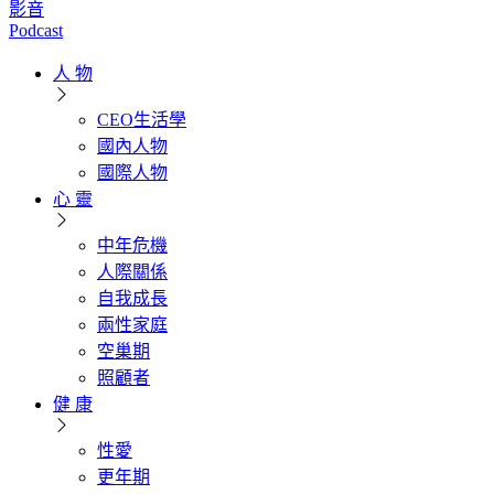
影音
Podcast
人 物
CEO生活學
國內人物
國際人物
心 靈
中年危機
人際關係
自我成長
兩性家庭
空巢期
照顧者
健 康
性愛
更年期