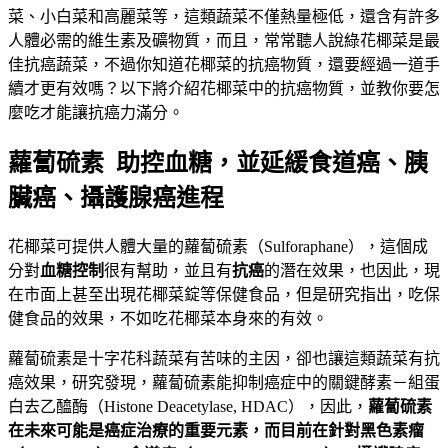
菜、小白菜和高麗菜等，這類蔬菜不僅熱量極低，還含有許多
人體必需的維生素及礦物質，而且，常常聽人說綠花椰菜是最
佳抗癌蔬菜，不過你知道花椰菜的抗癌物質，還要經過一道手
續才更有效嗎？以下將介紹花椰菜中的抗癌物質，並教你要怎
麼吃才能讓抗癌力滿分。
蘿蔔硫素 助控血糖，並延緩食道癌、胰
臟癌、攝護腺癌進程
花椰菜可提供人體大量的蘿蔔硫素（Sulforaphane），這個成
分對
血糖控制
很有幫助，並且有
抗癌
的潛在效果，也因此，現
在市面上甚至出現花椰菜錠等保健食品，但是研究指出，吃保
健食品的效果，不如吃花椰菜本身來的有效。
蘿蔔硫素是十字花科蔬菜有苦味的主因，卻也讓這類蔬菜有抗
癌效果，研究發現，蘿蔔硫素能抑制癌症中的關鍵酵素－組蛋
白去乙醯酶（Histone Deacetylase, HDAC），因此，
蘿蔔硫素
在未來可能是癌症治療的重要元素，而目前在針對黑色素瘤