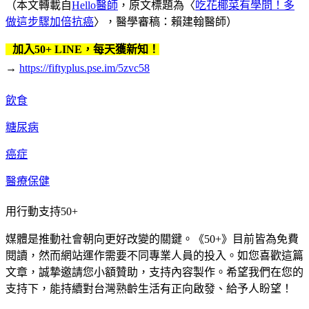
（本文轉載自
Hello醫師
，原文標題為〈
吃花椰菜有學問！多
做這步驟加倍抗癌
〉，醫學審稿：賴建翰醫師）
加入50+ LINE，每天獲新知！
→
https://fiftyplus.pse.im/5zvc58
飲食
糖尿病
癌症
醫療保健
用行動支持50+
媒體是推動社會朝向更好改變的關鍵。《50+》目前皆為免費
閱讀，然而網站運作需要不同專業人員的投入。如您喜歡這篇
文章，誠摯邀請您小額贊助，支持內容製作。希望我們在您的
支持下，能持續對台灣熟齡生活有正向啟發、給予人盼望！