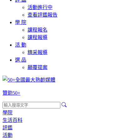
活動進行中
查看評鑑報告
學 院
課程報名
課程報導
活 動
精采報導
選 品
顛覆提案
贊助50+
學院
生活百科
評鑑
活動