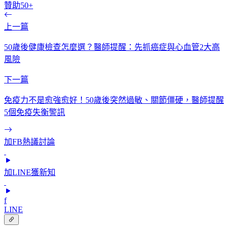
贊助50+
上一篇
50歲後健康檢查怎麼選？醫師提醒：先抓癌症與心血管2大高
風險
下一篇
免疫力不是愈強愈好！50歲後突然過敏、關節僵硬，醫師提醒
5個免疫失衡警訊
加FB熱議討論
加LINE獲新知
f
LINE