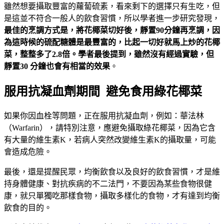
雖然想要攝取豐富的蘿蔔硫素，看來剩下的選擇只有生吃，但
是這並不符合一般人的飲食習慣，所以學者進一步研究發現，
最佳的烹調方式是，將花椰菜切好後，靜置90分鐘再烹調，因
為這時候的硫配糖體是最豐富的，比起一切好就馬上炒的花椰
菜，整整多了2.8倍。學者最後提到，雖然沒有經過實驗，但
靜置30 分鐘也會有相當的效果
。
服用抗凝血劑期間 避免食用綠花椰菜
如果你因血栓等問題，正在服用抗凝血劑，例如：華法林
（Warfarin），請特別注意，應避免攝取綠花椰菜，因為它含
有大量的維生素K，若病人突然改變維生素K的攝取量，可能
會造成危險。
最後，還是提醒民眾，均衡飲食以及良好的飲食習慣，才是維
持身體健康、對抗疾病的不二法門，不要因為某些食物很健
康，就只單獨吃那樣食物，攝取多樣化的食物，才有達到均衡
飲食的目的。