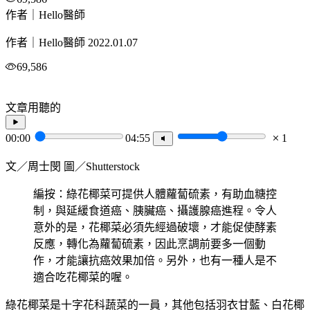
作者｜Hello醫師
作者｜Hello醫師
2022.01.07
69,586
文章用聽的
00:00
04:55
1
文／周士閔 圖／Shutterstock
編按：綠花椰菜可提供人體蘿蔔硫素，有助血糖控
制，與延緩食道癌、胰臟癌、攝護腺癌進程。令人
意外的是，花椰菜必須先經過破壞，才能促使酵素
反應，轉化為蘿蔔硫素，因此烹調前要多一個動
作，才能讓抗癌效果加倍。另外，也有一種人是不
適合吃花椰菜的喔。
綠花椰菜是十字花科蔬菜的一員，其他包括羽衣甘藍、白花椰