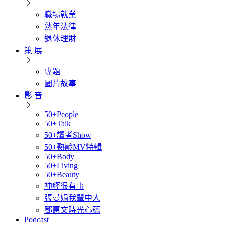
職場就業
熟年法律
退休理財
策 展
專題
圖片故事
影 音
50+People
50+Talk
50+讀者Show
50+熟齡MV特輯
50+Body
50+Living
50+Beauty
神經很有事
張曼娟我輩中人
鄧惠文時光心蘊
Podcast