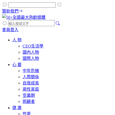
贊助我們
會員登入
人 物
CEO生活學
國內人物
國際人物
心 靈
中年危機
人際關係
自我成長
兩性家庭
空巢期
照顧者
健 康
性愛