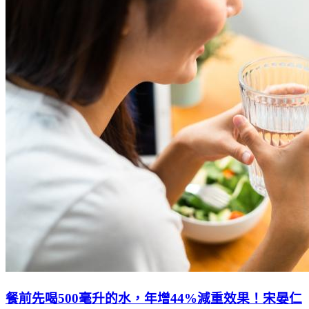
餐前先喝500毫升的水，年增44%減重效果！宋晏仁