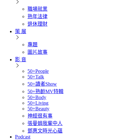
職場就業
熟年法律
退休理財
策 展
專題
圖片故事
影 音
50+People
50+Talk
50+讀者Show
50+熟齡MV特輯
50+Body
50+Living
50+Beauty
神經很有事
張曼娟我輩中人
鄧惠文時光心蘊
Podcast