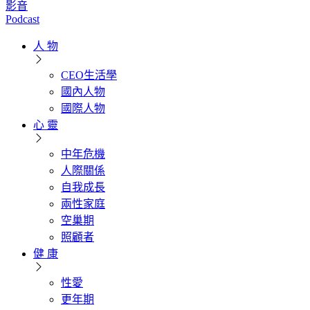
影音
Podcast
人 物
CEO生活學
國內人物
國際人物
心 靈
中年危機
人際關係
自我成長
兩性家庭
空巢期
照顧者
健 康
性愛
更年期