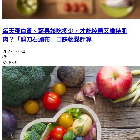
每天蛋白質、蔬果該吃多少，才能控糖又維持肌
肉？「剪刀石頭布」口訣輕鬆計算
2023.10.24
53,663