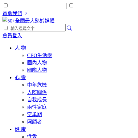
贊助我們
會員登入
人 物
CEO生活學
國內人物
國際人物
心 靈
中年危機
人際關係
自我成長
兩性家庭
空巢期
照顧者
健 康
性愛