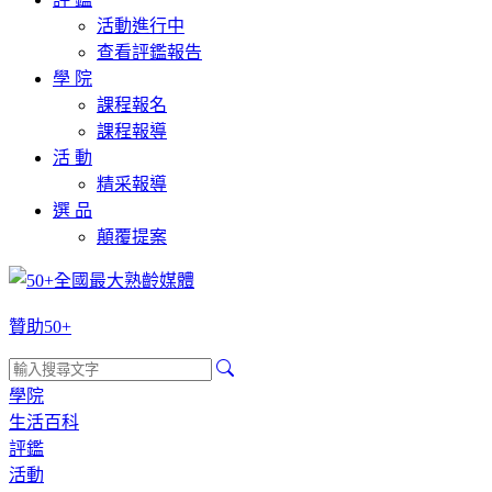
活動進行中
查看評鑑報告
學 院
課程報名
課程報導
活 動
精采報導
選 品
顛覆提案
贊助50+
學院
生活百科
評鑑
活動