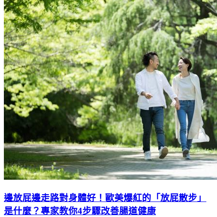
邊放屁邊走路對身體好！歐美爆紅的「放屁散步」
是什麼？專家教你4步驟改善腸道健康