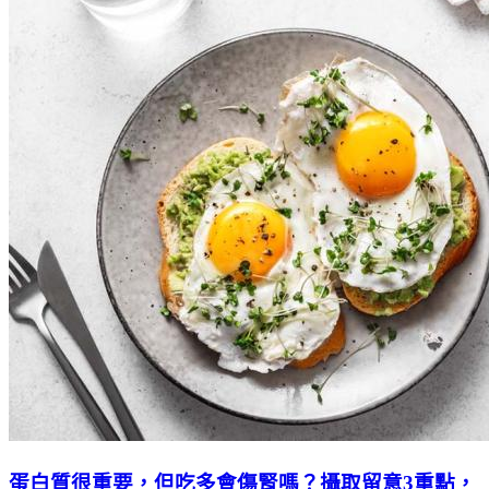
蛋白質很重要，但吃多會傷腎嗎？攝取留意3重點，