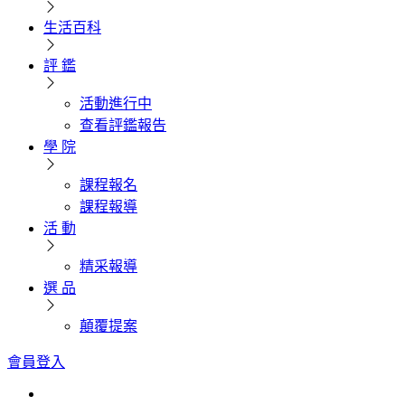
生活百科
評 鑑
活動進行中
查看評鑑報告
學 院
課程報名
課程報導
活 動
精采報導
選 品
顛覆提案
會員登入