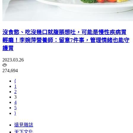
沒食慾、吃沒幾口就腹脹想吐，可能是慢性疾病胃
輕癱！李婉萍營養師：留意7件事，管理情緒也能守
護胃
2023.03.26
274,694
⟨
1
2
3
4
5
⟩
遠見雜誌
天下文化