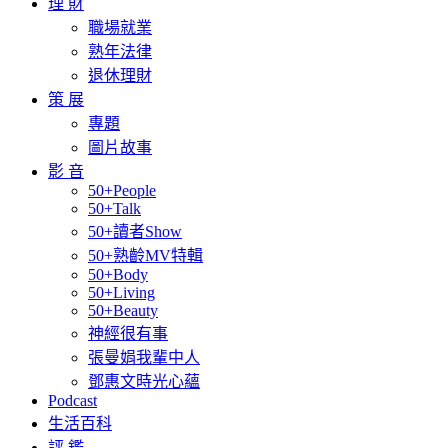
理 財
職場就業
熟年法律
退休理財
策 展
專題
圖片故事
影 音
50+People
50+Talk
50+讀者Show
50+熟齡MV特輯
50+Body
50+Living
50+Beauty
神經很有事
張曼娟我輩中人
鄧惠文時光心蘊
Podcast
生活百科
評 鑑