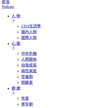
影音
Podcast
人 物
CEO生活學
國內人物
國際人物
心 靈
中年危機
人際關係
自我成長
兩性家庭
空巢期
照顧者
健 康
性愛
更年期