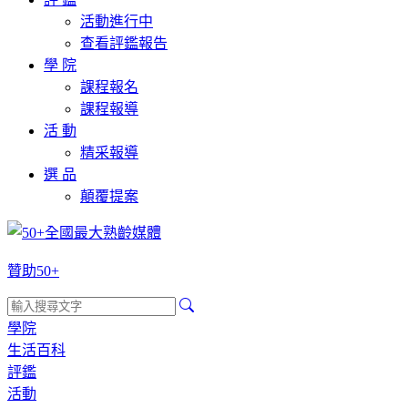
活動進行中
查看評鑑報告
學 院
課程報名
課程報導
活 動
精采報導
選 品
顛覆提案
贊助50+
學院
生活百科
評鑑
活動