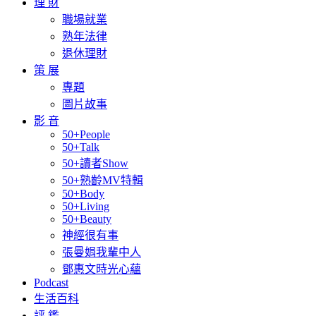
理 財
職場就業
熟年法律
退休理財
策 展
專題
圖片故事
影 音
50+People
50+Talk
50+讀者Show
50+熟齡MV特輯
50+Body
50+Living
50+Beauty
神經很有事
張曼娟我輩中人
鄧惠文時光心蘊
Podcast
生活百科
評 鑑