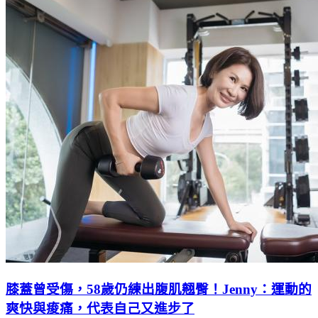
膝蓋曾受傷，58歲仍練出腹肌翹臀！Jenny：運動的
爽快與痠痛，代表自己又進步了