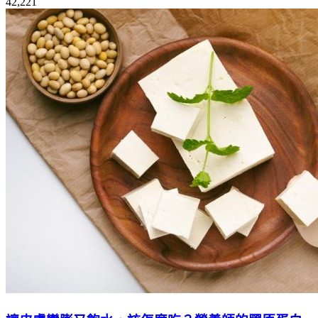
42,221