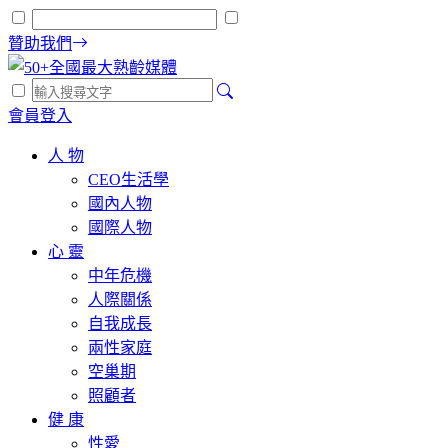
贊助我們
會員登入
人 物
CEO生活學
國內人物
國際人物
心 靈
中年危機
人際關係
自我成長
兩性家庭
空巢期
照顧者
健 康
性愛