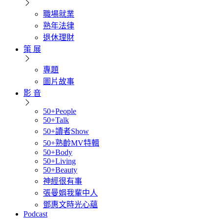
職場就業
熟年法律
退休理財
策 展
專題
圖片故事
影 音
50+People
50+Talk
50+讀者Show
50+熟齡MV特輯
50+Body
50+Living
50+Beauty
神經很有事
張曼娟我輩中人
鄧惠文時光心蘊
Podcast