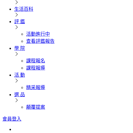
生活百科
評 鑑
活動進行中
查看評鑑報告
學 院
課程報名
課程報導
活 動
精采報導
選 品
顛覆提案
會員登入