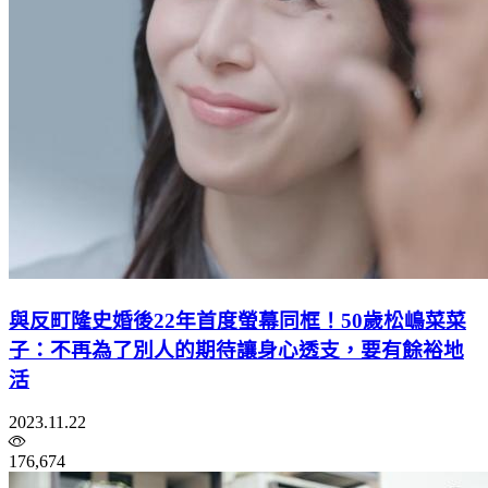
與反町隆史婚後22年首度螢幕同框！50歲松嶋菜菜
子：不再為了別人的期待讓身心透支，要有餘裕地
活
2023.11.22
176,674