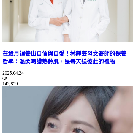
在歲月裡養出自信與自愛！林靜芸母女醫師的保養
哲學：溫柔呵護熟齡肌，是每天送彼此的禮物
2025.04.24
142,859