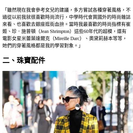
「雖然現在我會參考女兒的建議，多方嘗試各種穿著風格，不
過從以前我就很喜歡時尚流行，中學時代會買國外的時尚雜誌
來看、也喜歡去銀座逛街血拚。當時我最喜歡的時尚指標有崔
姬、珍．施普頓（Jean Shrimpton）這些60年代的超模，還有
電影女星米蕾葉達爾克（Mireille Darc）、奧黛莉赫本等等，
她們的穿著風格都是我的學習對象。」
二、珠寶配件