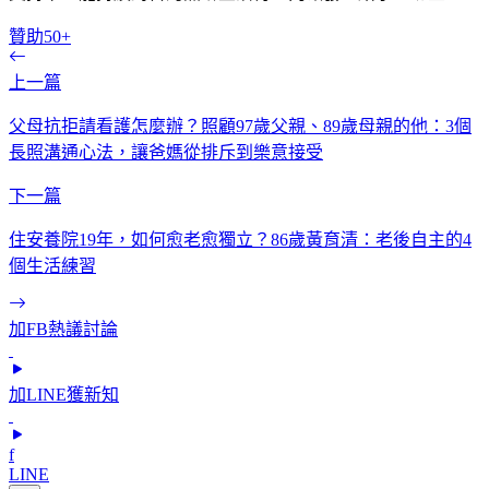
贊助50+
上一篇
父母抗拒請看護怎麼辦？照顧97歲父親、89歲母親的他：3個
長照溝通心法，讓爸媽從排斥到樂意接受
下一篇
住安養院19年，如何愈老愈獨立？86歲黃育清：老後自主的4
個生活練習
加FB熱議討論
加LINE獲新知
f
LINE