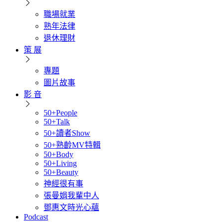
職場就業
熟年法律
退休理財
策 展
專題
圖片故事
影 音
50+People
50+Talk
50+讀者Show
50+熟齡MV特輯
50+Body
50+Living
50+Beauty
神經很有事
張曼娟我輩中人
鄧惠文時光心蘊
Podcast