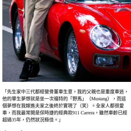
「先生家中三代都經營骨董車生意，我的父親也是重度車迷，
他的畢生夢想就是坐一次福特的「野馬」（Mustang），而這
個夢想在我嫁進夫家之後終於實現了（笑）。全家人都很愛
車，而我最常開是保時捷的經典款911 Carrera，雖然車齡已經
超過35年，仍然狀況極佳。」