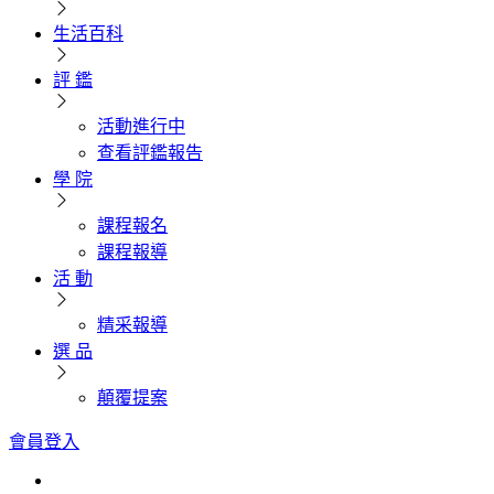
生活百科
評 鑑
活動進行中
查看評鑑報告
學 院
課程報名
課程報導
活 動
精采報導
選 品
顛覆提案
會員登入