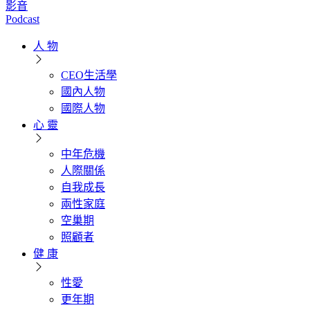
影音
Podcast
人 物
CEO生活學
國內人物
國際人物
心 靈
中年危機
人際關係
自我成長
兩性家庭
空巢期
照顧者
健 康
性愛
更年期