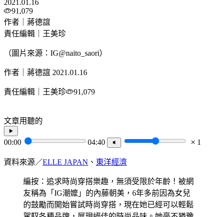
2021.01.16
91,079
作者｜蔣德誼
責任編輯｜王美珍
（圖片來源：IG@naito_saori）
作者｜蔣德誼
2021.01.16
責任編輯｜王美珍
91,079
文章用聽的
00:00
04:40
1
資料來源／
ELLE JAPAN
、
東洋經濟
編按：追求時尚穿搭樂趣，無須受限於年齡！被網
友稱為「IG潮嬤」的內藤朝美，6年多前因為女兒
的鼓勵而開始嘗試時尚穿搭，現在她已經可以輕鬆
駕馭各種品牌，展現絕佳的時尚品味。她毫不猶豫