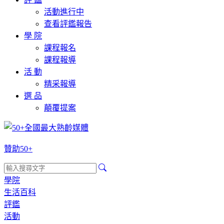
活動進行中
查看評鑑報告
學 院
課程報名
課程報導
活 動
精采報導
選 品
顛覆提案
贊助50+
學院
生活百科
評鑑
活動