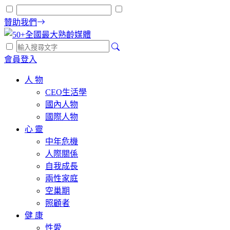
贊助我們
會員登入
人 物
CEO生活學
國內人物
國際人物
心 靈
中年危機
人際關係
自我成長
兩性家庭
空巢期
照顧者
健 康
性愛