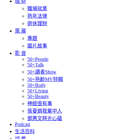
理 財
職場就業
熟年法律
退休理財
策 展
專題
圖片故事
影 音
50+People
50+Talk
50+讀者Show
50+熟齡MV特輯
50+Body
50+Living
50+Beauty
神經很有事
張曼娟我輩中人
鄧惠文時光心蘊
Podcast
生活百科
評 鑑