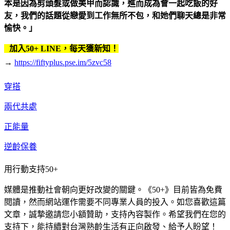
本是因為剪頭髮或做美甲而認識，進而成為會一起吃飯的好
友，我們的話題從戀愛到工作無所不包，和她們聊天總是非常
愉快。」
加入50+ LINE，每天獲新知！
→
https://fiftyplus.pse.im/5zvc58
穿搭
兩代共處
正能量
逆齡保養
用行動支持50+
媒體是推動社會朝向更好改變的關鍵。《50+》目前皆為免費
閱讀，然而網站運作需要不同專業人員的投入。如您喜歡這篇
文章，誠摯邀請您小額贊助，支持內容製作。希望我們在您的
支持下，能持續對台灣熟齡生活有正向啟發、給予人盼望！