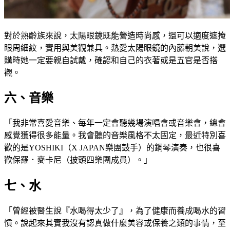
對於熟齡族來說，太陽眼鏡既能營造時尚感，還可以適度遮掩
眼周細紋，實用與美觀兼具。熱愛太陽眼鏡的內藤朝美說，選
購時她一定要親自試戴，確認和自己的衣著或是五官是否搭
襯。
六、音樂
「我非常喜愛音樂、每年一定會聽幾場演唱會或音樂會，總會
感覺獲得很多能量。我會聽的音樂風格不太固定，最近特別喜
歡的是YOSHIKI（X JAPAN樂團鼓手）的鋼琴演奏，也很喜
歡保羅．麥卡尼（披頭四樂團成員）。」
七、水
「曾經被醫生說『水喝得太少了』，為了健康而養成喝水的習
慣。說起來其實我沒有認真做什麼美容或保養之類的事情，至