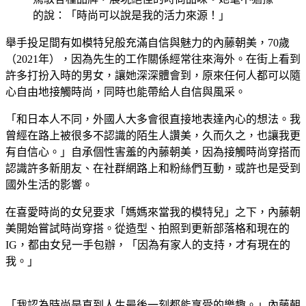
的說：「時尚可以說是我的活力來源！」
舉手投足間有如模特兒般充滿自信與魅力的內藤朝美，70歲
（2021年），因為先生的工作關係經常往來海外。在街上看到
許多打扮入時的男女，讓她深深體會到，原來任何人都可以隨
心自由地接觸時尚，同時也能帶給人自信與風采。
「和日本人不同，外國人大多會很直接地表達內心的想法。我
曾經在路上被很多不認識的陌生人讚美，久而久之，也讓我更
有自信心。」自承個性害羞的內藤朝美，因為接觸時尚穿搭而
認識許多新朋友、在社群網路上和粉絲們互動，或許也是受到
國外生活的影響。
在喜愛時尚的女兒要求「媽媽來當我的模特兒」之下，內藤朝
美開始嘗試時尚穿搭。從造型、拍照到更新部落格和現在的
IG，都由女兒一手包辦，「因為有家人的支持，才有現在的
我。」
「我認為時尚是直到人生最後一刻都能享受的樂趣。」內藤朝