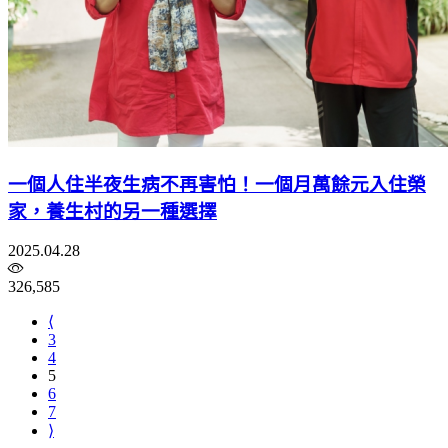
一個人住半夜生病不再害怕！一個月萬餘元入住榮
家，養生村的另一種選擇
2025.04.28
326,585
⟨
3
4
5
6
7
⟩