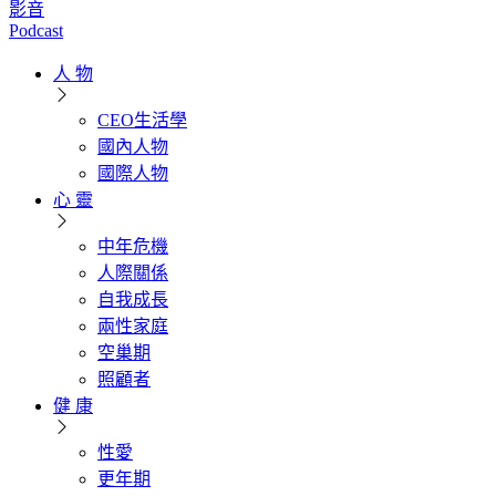
影音
Podcast
人 物
CEO生活學
國內人物
國際人物
心 靈
中年危機
人際關係
自我成長
兩性家庭
空巢期
照顧者
健 康
性愛
更年期