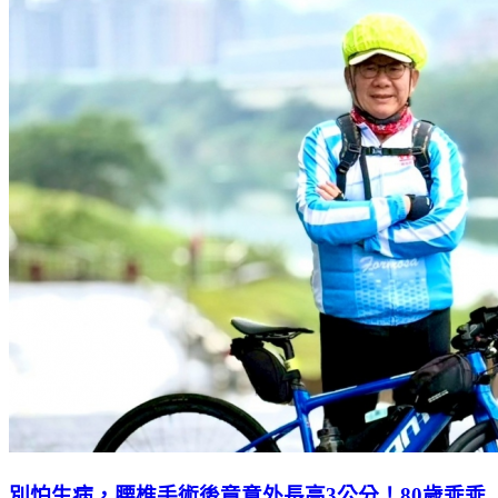
別怕生病，腰椎手術後竟意外長高3公分！80歲乖乖