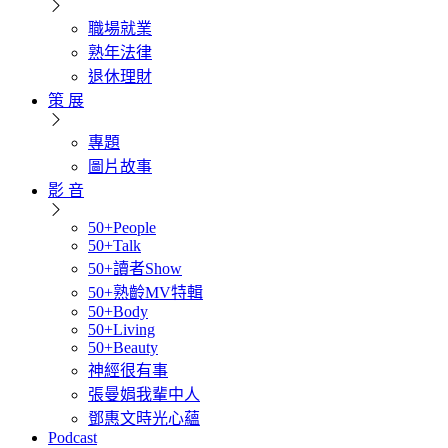
職場就業
熟年法律
退休理財
策 展
專題
圖片故事
影 音
50+People
50+Talk
50+讀者Show
50+熟齡MV特輯
50+Body
50+Living
50+Beauty
神經很有事
張曼娟我輩中人
鄧惠文時光心蘊
Podcast