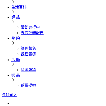
生活百科
評 鑑
活動進行中
查看評鑑報告
學 院
課程報名
課程報導
活 動
精采報導
選 品
顛覆提案
會員登入