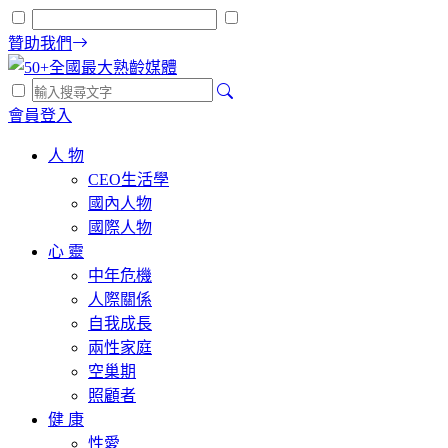
贊助我們
會員登入
人 物
CEO生活學
國內人物
國際人物
心 靈
中年危機
人際關係
自我成長
兩性家庭
空巢期
照顧者
健 康
性愛