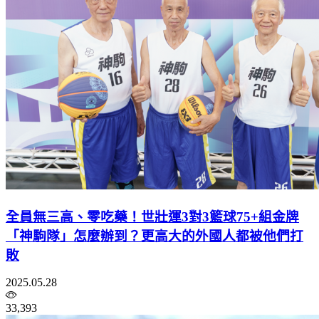
全員無三高、零吃藥！世壯運3對3籃球75+組金牌
「神駒隊」怎麼辦到？更高大的外國人都被他們打
敗
2025.05.28
33,393