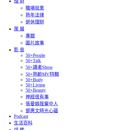
理 財
職場就業
熟年法律
退休理財
策 展
專題
圖片故事
影 音
50+People
50+Talk
50+讀者Show
50+熟齡MV特輯
50+Body
50+Living
50+Beauty
神經很有事
張曼娟我輩中人
鄧惠文時光心蘊
Podcast
生活百科
評 鑑