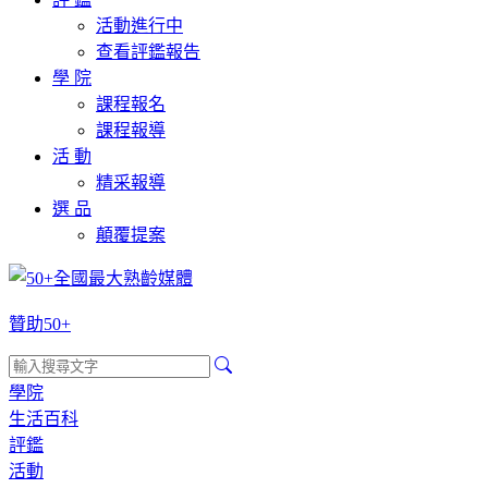
活動進行中
查看評鑑報告
學 院
課程報名
課程報導
活 動
精采報導
選 品
顛覆提案
贊助50+
學院
生活百科
評鑑
活動