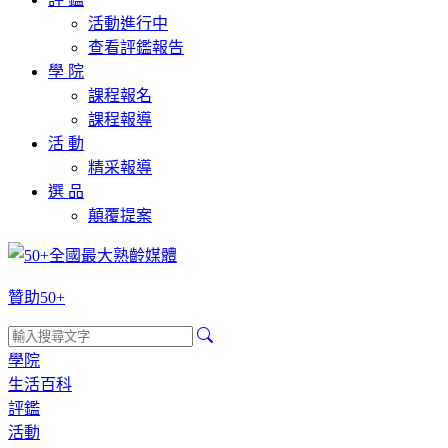
活動進行中
查看評鑑報告
學 院
課程報名
課程報導
活 動
精采報導
選 品
顛覆提案
贊助50+
學院
生活百科
評鑑
活動