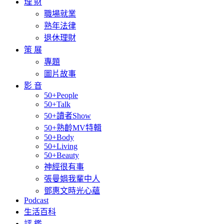
理 財
職場就業
熟年法律
退休理財
策 展
專題
圖片故事
影 音
50+People
50+Talk
50+讀者Show
50+熟齡MV特輯
50+Body
50+Living
50+Beauty
神經很有事
張曼娟我輩中人
鄧惠文時光心蘊
Podcast
生活百科
評 鑑