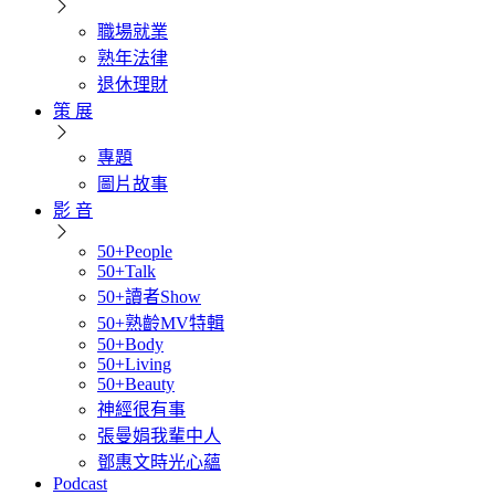
職場就業
熟年法律
退休理財
策 展
專題
圖片故事
影 音
50+People
50+Talk
50+讀者Show
50+熟齡MV特輯
50+Body
50+Living
50+Beauty
神經很有事
張曼娟我輩中人
鄧惠文時光心蘊
Podcast