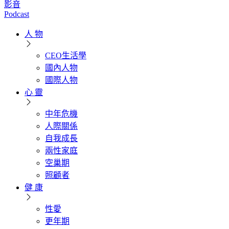
影音
Podcast
人 物
CEO生活學
國內人物
國際人物
心 靈
中年危機
人際關係
自我成長
兩性家庭
空巢期
照顧者
健 康
性愛
更年期