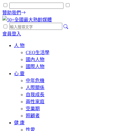
贊助我們
會員登入
人 物
CEO生活學
國內人物
國際人物
心 靈
中年危機
人際關係
自我成長
兩性家庭
空巢期
照顧者
健 康
性愛