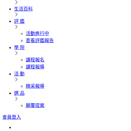
生活百科
評 鑑
活動進行中
查看評鑑報告
學 院
課程報名
課程報導
活 動
精采報導
選 品
顛覆提案
會員登入