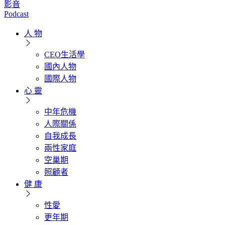
影音
Podcast
人 物
CEO生活學
國內人物
國際人物
心 靈
中年危機
人際關係
自我成長
兩性家庭
空巢期
照顧者
健 康
性愛
更年期