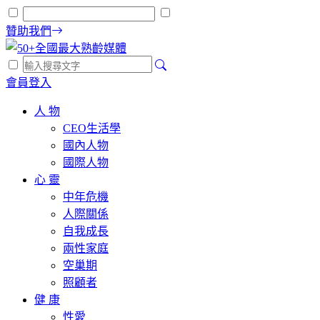
贊助我們
會員登入
人 物
CEO生活學
國內人物
國際人物
心 靈
中年危機
人際關係
自我成長
兩性家庭
空巢期
照顧者
健 康
性愛