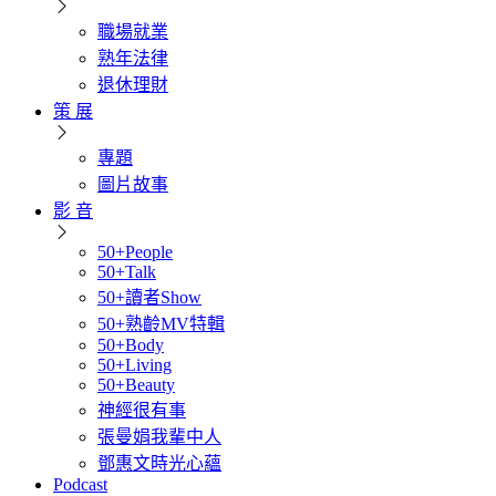
職場就業
熟年法律
退休理財
策 展
專題
圖片故事
影 音
50+People
50+Talk
50+讀者Show
50+熟齡MV特輯
50+Body
50+Living
50+Beauty
神經很有事
張曼娟我輩中人
鄧惠文時光心蘊
Podcast