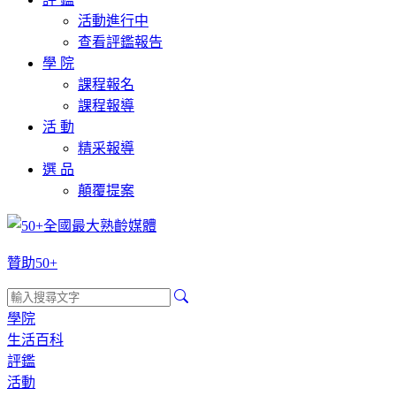
活動進行中
查看評鑑報告
學 院
課程報名
課程報導
活 動
精采報導
選 品
顛覆提案
贊助50+
學院
生活百科
評鑑
活動