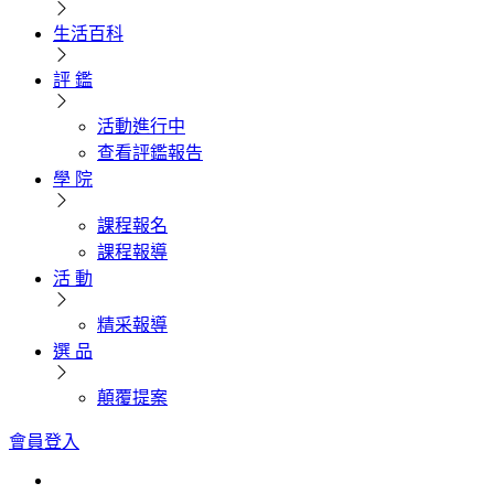
生活百科
評 鑑
活動進行中
查看評鑑報告
學 院
課程報名
課程報導
活 動
精采報導
選 品
顛覆提案
會員登入