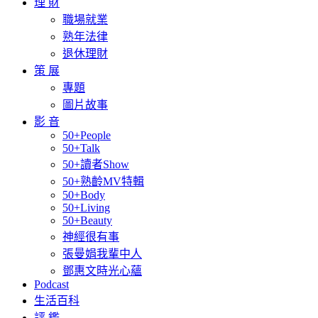
理 財
職場就業
熟年法律
退休理財
策 展
專題
圖片故事
影 音
50+People
50+Talk
50+讀者Show
50+熟齡MV特輯
50+Body
50+Living
50+Beauty
神經很有事
張曼娟我輩中人
鄧惠文時光心蘊
Podcast
生活百科
評 鑑