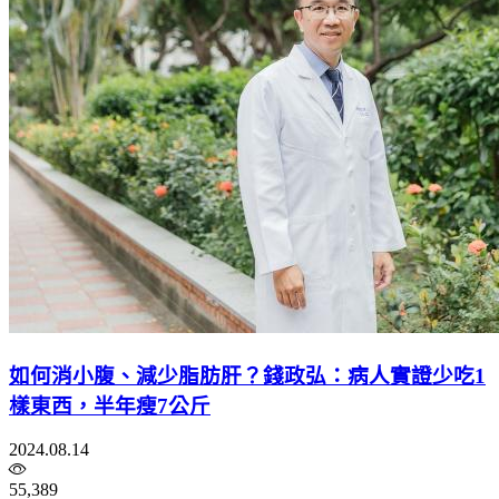
如何消小腹、減少脂肪肝？錢政弘：病人實證少吃1
樣東西，半年瘦7公斤
2024.08.14
55,389