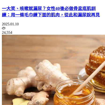
一大笑、咳嗽就漏尿？女性40後必做骨盆底肌訓
練：用一條毛巾練下面的肌肉，從此和漏尿說再見
2025.01.10
24,554