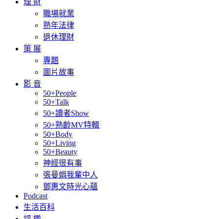
理 財
職場就業
熟年法律
退休理財
策 展
專題
圖片故事
影 音
50+People
50+Talk
50+讀者Show
50+熟齡MV特輯
50+Body
50+Living
50+Beauty
神經很有事
張曼娟我輩中人
鄧惠文時光心蘊
Podcast
生活百科
評 鑑