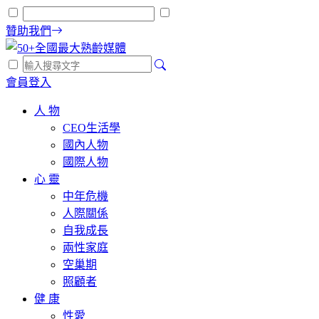
贊助我們
會員登入
人 物
CEO生活學
國內人物
國際人物
心 靈
中年危機
人際關係
自我成長
兩性家庭
空巢期
照顧者
健 康
性愛