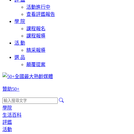
活動進行中
查看評鑑報告
學 院
課程報名
課程報導
活 動
精采報導
選 品
顛覆提案
贊助50+
學院
生活百科
評鑑
活動