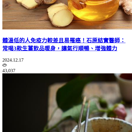
體溫低的人免疫力較差且易罹癌！石原結實醫師：
常喝3款生薑飲品暖身，讓氣行順暢、增強體力
2024.12.17
43,037