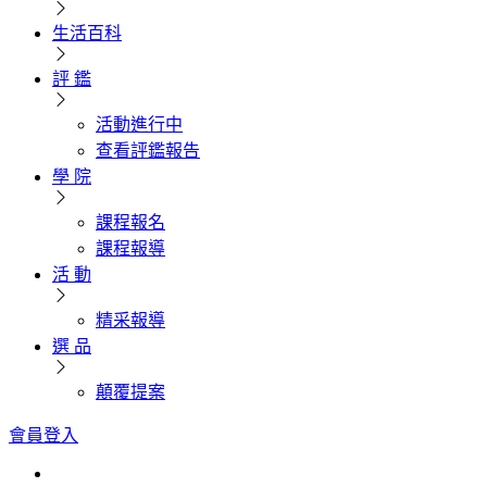
生活百科
評 鑑
活動進行中
查看評鑑報告
學 院
課程報名
課程報導
活 動
精采報導
選 品
顛覆提案
會員登入