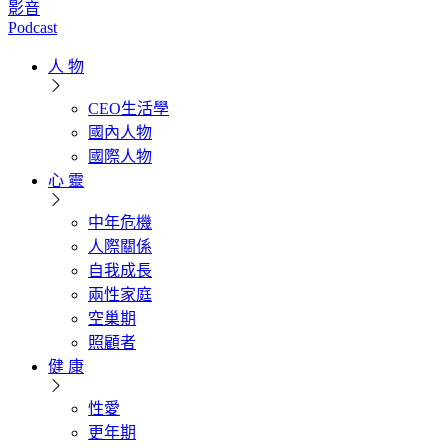
影音
Podcast
人 物
CEO生活學
國內人物
國際人物
心 靈
中年危機
人際關係
自我成長
兩性家庭
空巢期
照顧者
健 康
性愛
更年期