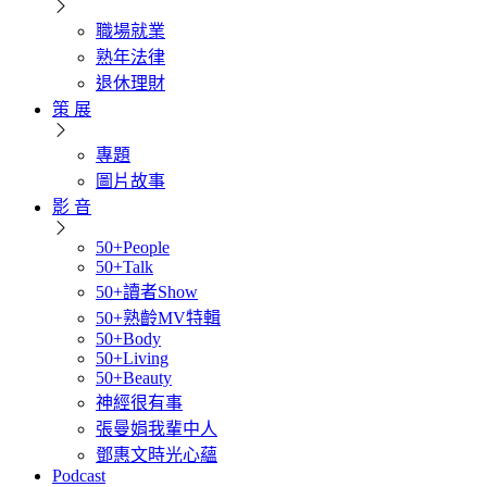
職場就業
熟年法律
退休理財
策 展
專題
圖片故事
影 音
50+People
50+Talk
50+讀者Show
50+熟齡MV特輯
50+Body
50+Living
50+Beauty
神經很有事
張曼娟我輩中人
鄧惠文時光心蘊
Podcast