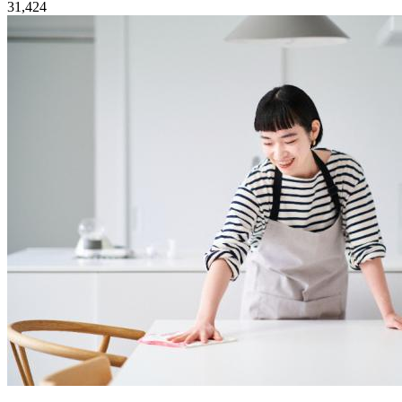
31,424