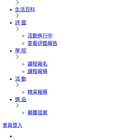
生活百科
評 鑑
活動進行中
查看評鑑報告
學 院
課程報名
課程報導
活 動
精采報導
選 品
顛覆提案
會員登入