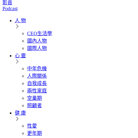
影音
Podcast
人 物
CEO生活學
國內人物
國際人物
心 靈
中年危機
人際關係
自我成長
兩性家庭
空巢期
照顧者
健 康
性愛
更年期