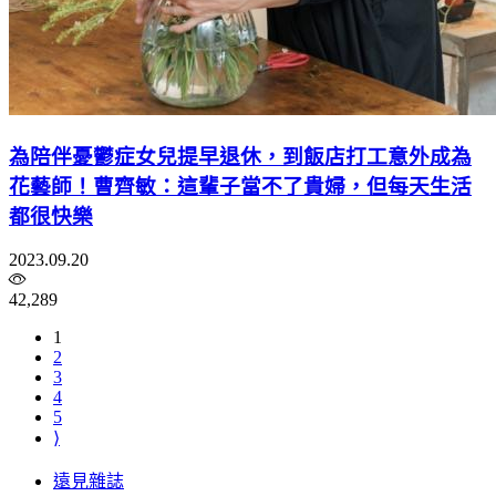
為陪伴憂鬱症女兒提早退休，到飯店打工意外成為
花藝師！曹齊敏：這輩子當不了貴婦，但每天生活
都很快樂
2023.09.20
42,289
1
2
3
4
5
⟩
遠見雜誌