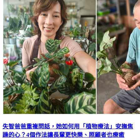
失智爸爸重複問話，她如何用「植物療法」安撫焦
躁的心？4個作法讓長輩更快樂、照顧者也療癒