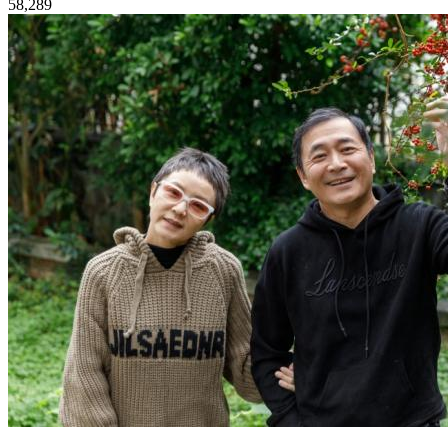
58,289