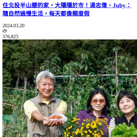
住北投半山腰的家，大隱隱於市！湯志偉、Juby：
隨自然過慢生活，每天都像類度假
2024.03.20
376,825