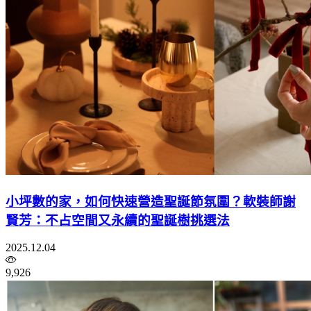
小坪數的家，如何快速營造聖誕節氛圍？軟裝師謝
賢芳：不占空間又永續的聖誕樹挑選法
2025.12.04
9,926