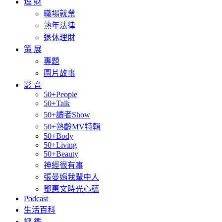
理 財
職場就業
熟年法律
退休理財
策 展
專題
圖片故事
影 音
50+People
50+Talk
50+讀者Show
50+熟齡MV特輯
50+Body
50+Living
50+Beauty
神經很有事
張曼娟我輩中人
鄧惠文時光心蘊
Podcast
生活百科
評 鑑