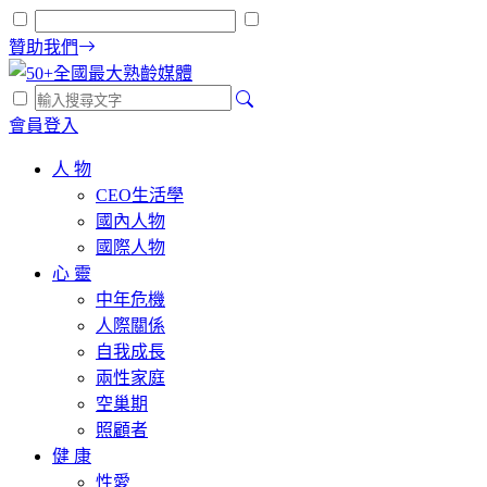
贊助我們
會員登入
人 物
CEO生活學
國內人物
國際人物
心 靈
中年危機
人際關係
自我成長
兩性家庭
空巢期
照顧者
健 康
性愛