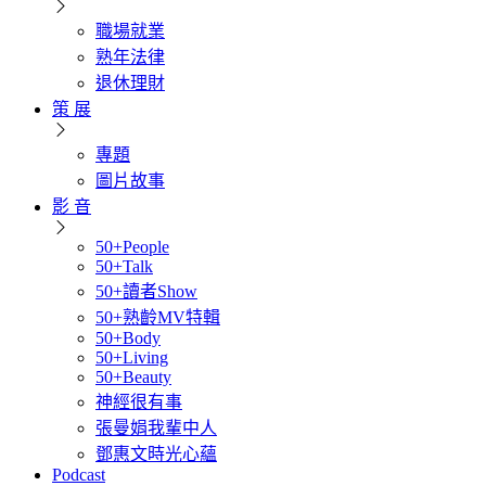
職場就業
熟年法律
退休理財
策 展
專題
圖片故事
影 音
50+People
50+Talk
50+讀者Show
50+熟齡MV特輯
50+Body
50+Living
50+Beauty
神經很有事
張曼娟我輩中人
鄧惠文時光心蘊
Podcast