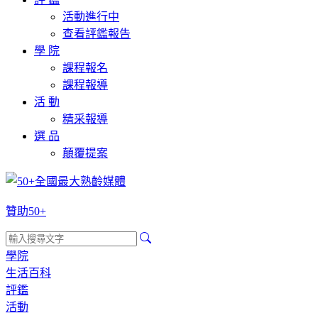
活動進行中
查看評鑑報告
學 院
課程報名
課程報導
活 動
精采報導
選 品
顛覆提案
贊助50+
學院
生活百科
評鑑
活動