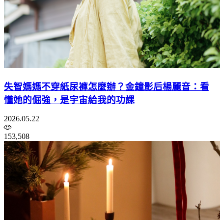
失智媽媽不穿紙尿褲怎麼辦？金鐘影后楊麗音：看
懂她的倔強，是宇宙給我的功課
2026.05.22
153,508