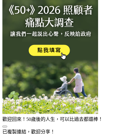
歡迎回來！50歲後的人生，可以比過去都還棒！
已複製連結，歡迎分享！