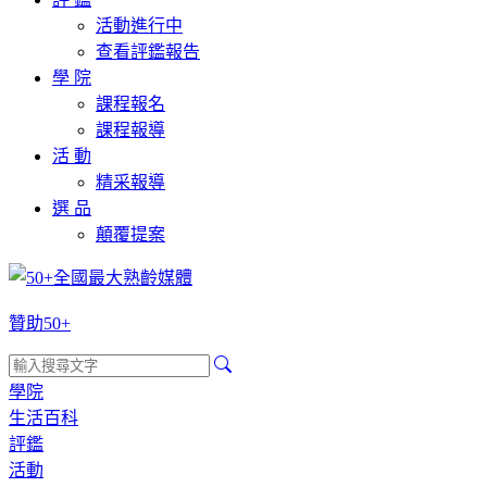
活動進行中
查看評鑑報告
學 院
課程報名
課程報導
活 動
精采報導
選 品
顛覆提案
贊助50+
學院
生活百科
評鑑
活動