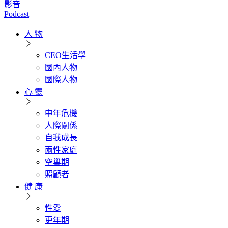
影音
Podcast
人 物
CEO生活學
國內人物
國際人物
心 靈
中年危機
人際關係
自我成長
兩性家庭
空巢期
照顧者
健 康
性愛
更年期