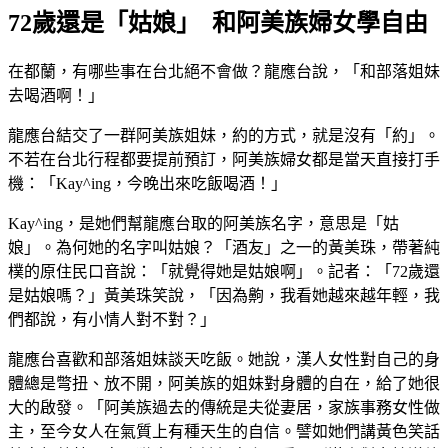
72歲還是「姑娘」 和阿美族婦女學自由
在都蘭，有哪些事在台北絕不會做？龍應台說，「和部落姐妹
去喝酒啊！」
龍應台結交了一群阿美族姐妹，約的方式，就是沒有「約」。
不若在台北行程都要提前預訂，阿美族婦女都是當天直接打手
機：「Kay^ing，今晚出來吃飯喝酒！」
Kay^ing，是她們幫龍應台取的阿美族名字，意思是「姑
娘」。為何她的名字叫姑娘？「酒友」之一的黃美珠，帶著純
樸的原住民口音說：「就覺得她是姑娘啊」。記者：「72歲還
是姑娘嗎？」黃美珠笑說，「因為齁，我看她越來越年輕，我
們都說，有小情人對不對？」
龍應台喜歡和部落姐妹談天吃飯。她說，漢人女性對自己的身
體總是彆扭、放不開，阿美族的姐妹對身體的自在，給了她很
大的啟發。「阿美族過去的傳統是夫從妻居，家族事務女性做
主，至今女人在氣質上有種天生的自信。譬如她們講黃色笑話