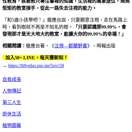
性教育，就被教只專注書裡的知識，生活裡的萬象退位，規規
矩矩的教室接手，從此一路失去注視的能力。
「和5歲小孩學吧！」龍應台說，只要願意注視，走在馬路上
時，看到樹就不再是不知名的樹。
「只要認識那
99.99%
，會
發現那才是天大地大的教室，能擴大你的
99.99%
的
幸福！」
相關閱讀：
龍應台著，《
注視—都蘭野書
》，時報出版
加入50+ LINE，每天獲新知！
→
https://fiftyplus.pse.im/5zvc58
自我成長
人物傳記
第三人生
退休生活
植物園藝