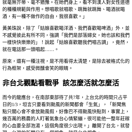
就毫無芥蒂、毫不猶豫。在她們身上，看不到漢人對女性道德
的種種規範與作用。想唱歌就唱歌、跳舞就跳舞、喝酒就喝
酒，有一種不做作的自由，我很喜歡。」
黃美珠說，除了「姑娘喜歡喝洋酒、我們喜歡喝啤酒」外，並
不感覺彼此有所不同，強調「我們是部落婦女，她也該和我們
一樣快快樂樂的」！說起「姑娘喜歡聽我們唱古調」，竟然，
就在電話那一頭唱起……。
原來，還有一種注視，是不用看得太清楚，是除去被格式化的
行為框架，感受微醺會笑的眼睛。
非台北觀點看戰爭 該怎麼活就怎麼活
而今的龍應台，在南部東部待了共7年，上台北的時間只占平
日的1/3，坦言只要看到颱風的新聞都會「生氣」，「新聞焦
點只關心會不會放颱風假，好像巴不得颱風快點到，事實上，
幾百萬的務農的人盯著氣象台心情緊繃，很可能他一整年莊稼
的心血要全部泡湯，這個角度很少出現。」離開了台北，就發