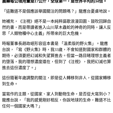
農藥每公頃用量是17公斤，全球第一，是世界平均的34倍。
「這難道不是個應該舉國關注的問題嗎？」龍應台憂慮地說。
她補充，《注視》絕不是一本純粹謳歌浪漫田園、鼓吹回歸自
然的書，而是帶讀者進入山川草木蟲蛇的神奇的同時，讓人反
思「人類物種中心主義」所帶來的巨大危機。
時報董事長趙政岷形容這本書是 「溫柔版的野火集」。龍應
台說，「寫《野火集》時，我33歲，不會知道對國家和群體的
期待，必須要把幻滅和失望算進去。但當一路目睹理想主義者
的墮落，我的理想濃度還在，但到了《注視》，我把幻滅也算
進去這份濃度了。」
這份隨著年歲調整的關注，即是從人轉移到非人，從國家轉移
到生命。
當寫作的主題，從國家、家人到動物生命，是否從大寫到小？
龍應台說，「我的感覺剛好相反，你說地球的生命，難道不比
任何一個國家大嗎？」