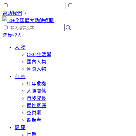
贊助我們
會員登入
人 物
CEO生活學
國內人物
國際人物
心 靈
中年危機
人際關係
自我成長
兩性家庭
空巢期
照顧者
健 康
性愛