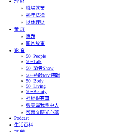
理 財
職場就業
熟年法律
退休理財
策 展
專題
圖片故事
影 音
50+People
50+Talk
50+讀者Show
50+熟齡MV特輯
50+Body
50+Living
50+Beauty
神經很有事
張曼娟我輩中人
鄧惠文時光心蘊
Podcast
生活百科
評 鑑