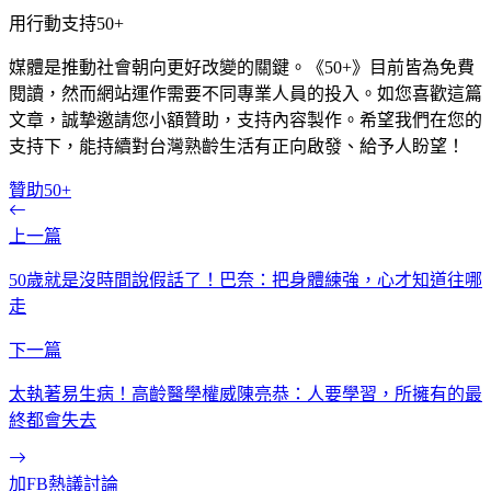
用行動支持50+
媒體是推動社會朝向更好改變的關鍵。《50+》目前皆為免費
閱讀，然而網站運作需要不同專業人員的投入。如您喜歡這篇
文章，誠摯邀請您小額贊助，支持內容製作。希望我們在您的
支持下，能持續對台灣熟齡生活有正向啟發、給予人盼望！
贊助50+
上一篇
50歲就是沒時間說假話了！巴奈：把身體練強，心才知道往哪
走
下一篇
太執著易生病！高齡醫學權威陳亮恭：人要學習，所擁有的最
終都會失去
加FB熱議討論