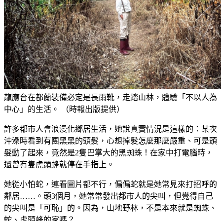
龍應台在都蘭裝備必定是長雨靴，走踏山林，體驗「不以人為
中心」的生活。 （時報出版提供）
許多都市人會浪漫化鄉居生活，她說真實情況是這樣的：某次
沖澡時看到有團黑黑的頭髮，心想掉髮怎麼那麼嚴重、可是頭
髮動了起來，竟然是2隻巴掌大的黑蜘蛛！在家中打電腦時，
還曾有隻虎頭蜂就停在手指上。
她從小怕蛇，連看圖片都不行，偏偏蛇就是她常見來打招呼的
鄰居……。頭3個月，她常常發出都市人的尖叫，但覺得自己
的尖叫是「可恥」的。因為，山地野林，不是本來就是蜘蛛、
蛇、虎頭蜂的家嗎？