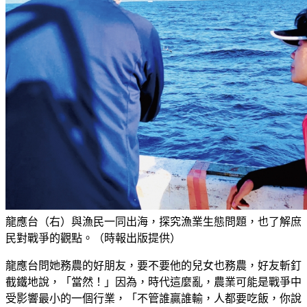
龍應台（右）與漁民一同出海，探究漁業生態問題，也了解庶
民對戰爭的觀點。（時報出版提供）
龍應台問她務農的好朋友，要不要他的兒女也務農，好友斬釘
截鐵地說，「當然！」因為，時代這麼亂，農業可能是戰爭中
受影響最小的一個行業，「不管誰贏誰輸，人都要吃飯，你說