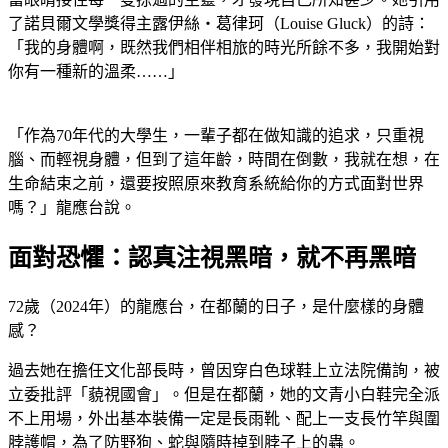
了諾貝爾文學獎得主露伊絲・葛律珂（Louise Gluck）的詩：
「我的身體啊，既然我們相伴相旅的時光所餘不多，我開始對
你有一種新的溫柔……」
「作為70年代的大學生，一輩子都在做知識的追求，只重視
腦、而輕視身體，但到了這年齡，時間在倒數，我就在想，在
生命結束之前，還要按照原來教育系統給你的方式面對世界
嗎？」龍應台說。
面對恐懼：認真注視黑暗，就不再黑暗
72歲（2024年）的龍應台，在都蘭的日子，是什麼樣的身體
感？
過去她在擔任文化部長時，曾因穿白色球鞋上立法院備詢，被
立委批評「藐視國會」。但是在都蘭，她的文青小白鞋完全派
不上用場，外出基本裝備一定是長雨靴、配上一支長竹竿與圍
脖護帽，為了防野狗、蛇與隨時掉到脖子上的蟲。