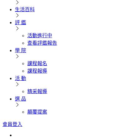
生活百科
評 鑑
活動進行中
查看評鑑報告
學 院
課程報名
課程報導
活 動
精采報導
選 品
顛覆提案
會員登入