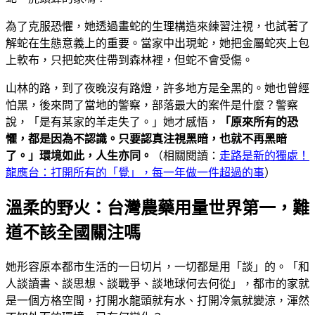
為了克服恐懼，她透過畫蛇的生理構造來練習注視，也試著了
解蛇在生態意義上的重要。當家中出現蛇，她把金屬蛇夾上包
上軟布，只把蛇夾住帶到森林裡，但蛇不會受傷。
山林的路，到了夜晚沒有路燈，許多地方是全黑的。她也曾經
怕黑，後來問了當地的警察，部落最大的案件是什麼？警察
說，「是有某家的羊走失了。」她才感悟，
「原來所有的恐
懼，都是因為不認識。只要認真注視黑暗，也就不再黑暗
了。」環境如此，人生亦同。
（相關閱讀：
走路是新的獨處！
龍應台：打開所有的「覺」，每一年做一件超過的事
）
溫柔的野火：台灣農藥用量世界第一，難
道不該全國關注嗎
她形容原本都市生活的一日切片，一切都是用「談」的。「和
人談讀書、談思想、談戰爭、談地球何去何從」，都市的家就
是一個方格空間，打開水龍頭就有水、打開冷氣就變涼，渾然