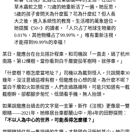
草木蟲蛇之間，72歲的她重新活了一遍。她反思，
5歲的孩子會問天為什麼藍？花為什麼紅？但人長
大之後，進入系統性的教育，生活裡的萬象退位。
她提醒《50+》的讀者，「人只占了地球生物量的
0.01％，其他物種占了99.99％。」唯有重新注視，
才能得到99.99％的幸福！
某日，龍應台在台北搭計程車，和司機說「一直走，過了杭州
南路，第12棵樹。當你看到白千層變茄苳樹時，就停車。」
「什麼樹？樹怎麼當地址？」司機以為載到怪人，只說開車30
幾年，沒注意過這裡有樹。但龍應台心想的是，為什麼不呢？
當白千層如火如荼綻放，人們走過路邊時，可能只知道有一截
截樹幹，卻都腳步匆忙、低頭看手機，無人抬頭。
如果說龍應台過去的文字是一支筆，新作《注視》更像是一雙
眼睛——2021年，她移居台東都蘭山中，用4年的田野探問：
「不以人為中心的世界，可能長得怎麼樣？」
當眼睛接住每一隻掠過的生靈，才發現自己所知甚少。她引用