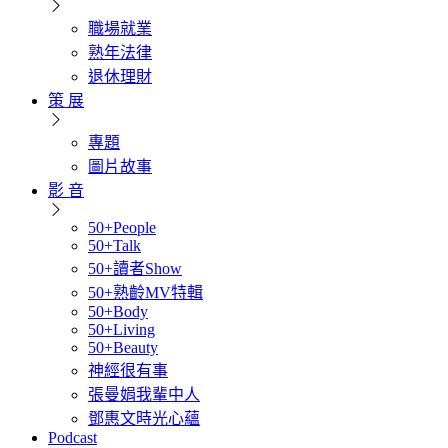
職場就業
熟年法律
退休理財
策 展
專題
圖片故事
影 音
50+People
50+Talk
50+讀者Show
50+熟齡MV特輯
50+Body
50+Living
50+Beauty
神經很有事
張曼娟我輩中人
鄧惠文時光心蘊
Podcast