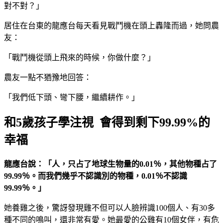
對不對？」
居住在台東的龍應台每天看見戰鬥機在頭上轟隆而過，她問農
友：
「戰鬥機從頭上飛來的時候，你做什麼？」
農友一點不猶豫地回答：
「我們低下頭、彎下腰，繼續耕作。」
和5歲孩子學注視 會得到剩下99.99%的
幸福
龍應台說：「人，只占了地球生物量的
0.01
％，其他物種占了
99.99
％。而我們幾乎不認識別的物種，
0.01
％不認識
99.99
％。」
她養雞之後，驚訝發現雞不但可以人臉辨識100個人、有30多
種不同的鳴叫，還非常有愛。她最愛的公雞有10個女伴，有危