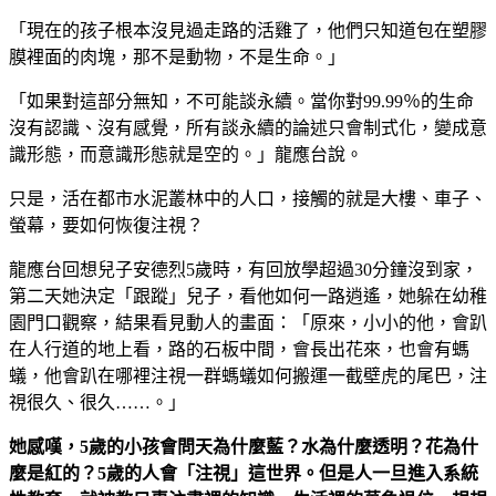
「現在的孩子根本沒見過走路的活雞了，他們只知道包在塑膠
膜裡面的肉塊，那不是動物，不是生命。」
「如果對這部分無知，不可能談永續。當你對99.99％的生命
沒有認識、沒有感覺，所有談永續的論述只會制式化，變成意
識形態，而意識形態就是空的。」龍應台說。
只是，活在都市水泥叢林中的人口，接觸的就是大樓、車子、
螢幕，要如何恢復注視？
龍應台回想兒子安德烈5歲時，有回放學超過30分鐘沒到家，
第二天她決定「跟蹤」兒子，看他如何一路逍遙，她躲在幼稚
園門口觀察，結果看見動人的畫面：「原來，小小的他，會趴
在人行道的地上看，路的石板中間，會長出花來，也會有螞
蟻，他會趴在哪裡注視一群螞蟻如何搬運一截壁虎的尾巴，注
視很久、很久……。」
她感嘆，5歲的小孩會問天為什麼藍？水為什麼透明？花為什
麼是紅的？5歲的人會「注視」這世界。但是人一旦進入系統