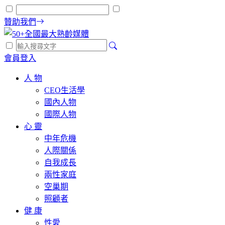
贊助我們
會員登入
人 物
CEO生活學
國內人物
國際人物
心 靈
中年危機
人際關係
自我成長
兩性家庭
空巢期
照顧者
健 康
性愛