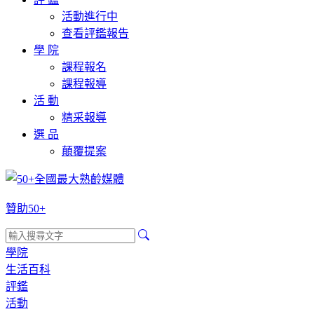
活動進行中
查看評鑑報告
學 院
課程報名
課程報導
活 動
精采報導
選 品
顛覆提案
贊助50+
學院
生活百科
評鑑
活動