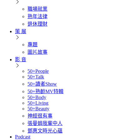
職場就業
熟年法律
退休理財
策 展
專題
圖片故事
影 音
50+People
50+Talk
50+讀者Show
50+熟齡MV特輯
50+Body
50+Living
50+Beauty
神經很有事
張曼娟我輩中人
鄧惠文時光心蘊
Podcast