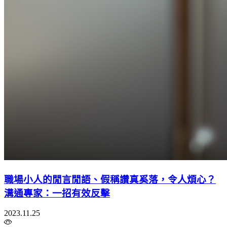
職場小人的閒言閒語、假稱讚真奚落，令人煩心？
溝通專家：一招有效反擊
2023.11.25