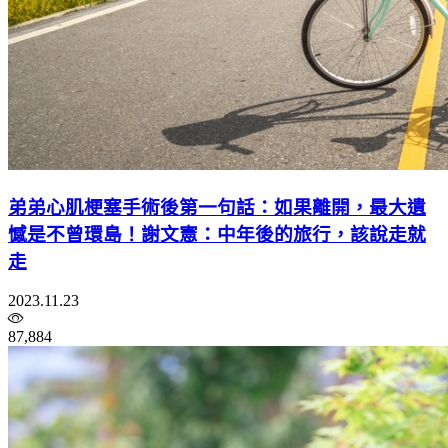
弟弟心肌梗塞手術後第一句話：如果離開，最大遺
憾是不曾環島！謝文憲：中年後的旅行，該說走就
走
2023.11.23
87,884