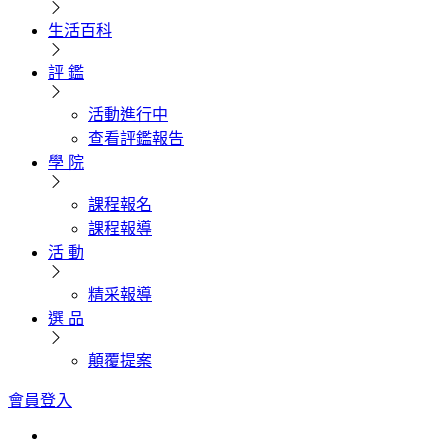
生活百科
評 鑑
活動進行中
查看評鑑報告
學 院
課程報名
課程報導
活 動
精采報導
選 品
顛覆提案
會員登入