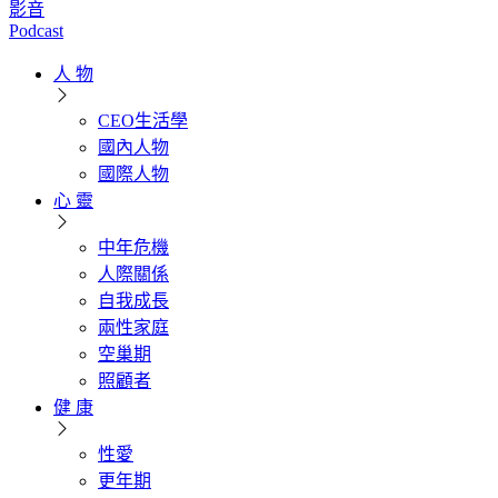
影音
Podcast
人 物
CEO生活學
國內人物
國際人物
心 靈
中年危機
人際關係
自我成長
兩性家庭
空巢期
照顧者
健 康
性愛
更年期