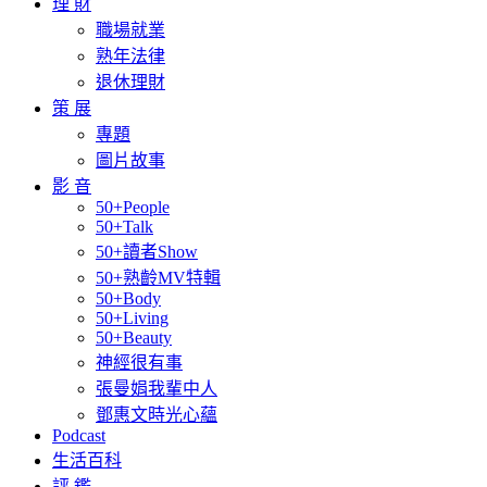
理 財
職場就業
熟年法律
退休理財
策 展
專題
圖片故事
影 音
50+People
50+Talk
50+讀者Show
50+熟齡MV特輯
50+Body
50+Living
50+Beauty
神經很有事
張曼娟我輩中人
鄧惠文時光心蘊
Podcast
生活百科
評 鑑