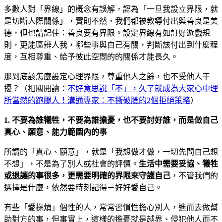
多數人對「界線」的概念有誤解，認為「一旦我設立界限，就
是切斷人際關係」，實則不然，我們都被教導付出與善良是美
德，但也請記住：善良要有界限。設定界線有如訂好遊戲規
則，更能區辨人我，哪些事與自己有關，判斷該付出到什麼程
度，互相尊重、給予彼此空間的的關係才能長久。
那到底該怎麼設定心理界限，尊重他人之餘，也不受他人干
擾？（相關閱讀：
不好意思說「不」，久了就成為大家心中理
所當然的跑腿人！溝通專家：不撕破臉的2個拒絕策略
）
1. 不要為誰犧牲，不要為誰擔憂，也不要討好誰，而是做自己
真心、願意、能力範圍內的事
所謂的「真心、願意」，就是「我想做才做，一切先問自己想
不想」，不是為了別人或社會的評價。
生活中需要妥協、犧牲
或退讓的事很多，更需要明確的界限來守護自己
，不管我們的
選擇是什麼，依然要時刻記得－好好愛自己。
有些「愛操煩」個性的人，常常習慣性擔心別人，進而去做幫
助對方的事，但事實上，這樣的擔憂就是越界、侵犯他人而不