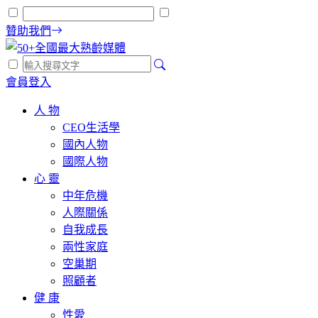
贊助我們
會員登入
人 物
CEO生活學
國內人物
國際人物
心 靈
中年危機
人際關係
自我成長
兩性家庭
空巢期
照顧者
健 康
性愛