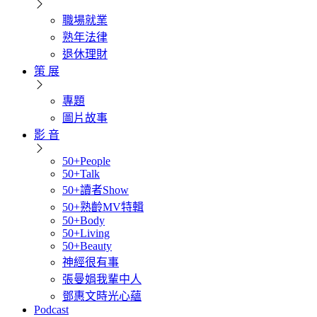
職場就業
熟年法律
退休理財
策 展
專題
圖片故事
影 音
50+People
50+Talk
50+讀者Show
50+熟齡MV特輯
50+Body
50+Living
50+Beauty
神經很有事
張曼娟我輩中人
鄧惠文時光心蘊
Podcast