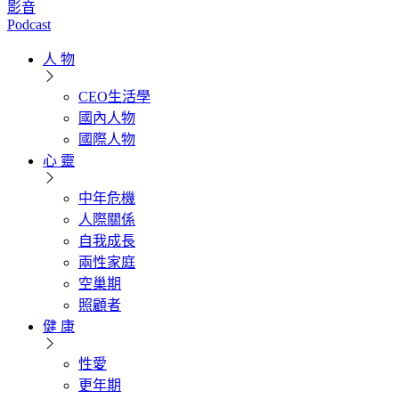
影音
Podcast
人 物
CEO生活學
國內人物
國際人物
心 靈
中年危機
人際關係
自我成長
兩性家庭
空巢期
照顧者
健 康
性愛
更年期