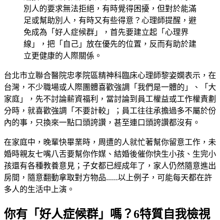
別人的要求無法拒絕，有時覺得困擾，但對於能滿
足或幫助別人，有時又有些得意？心理師提醒，避
免成為「好人症候群」，首先要建立起「心理界
線」，把「自己」放在優先的位置，反而有助於建
立更健康的人際關係。
台北市立聯合醫院忠孝院區精神科臨床心理師黎姿嫻表示，在
台灣，不少職場或人際團體喜歡強調「我們是一體的」、「大
家庭」，先不討論薪資福利，當討論到員工權益或工作權責劃
分時，就喜歡強調「不要計較」；員工往往承擔過多不屬於份
內的事，只換來一點口頭誇讚，甚至連口頭誇讚都沒有。
在家庭中，晚輩快畢業時，周遭的人就忙著幫你留意工作，未
婚時親友七嘴八舌要幫你作媒、結婚後催你快生小孩、生完小
孩還有各種教養意見；子女都已經成年了，家人仍然隨意進出
房間，隨意翻動拿取對方物品......以上例子，可能每天都在許
多人的生活中上演。
你有「好人症候群」嗎？6特質自我檢視