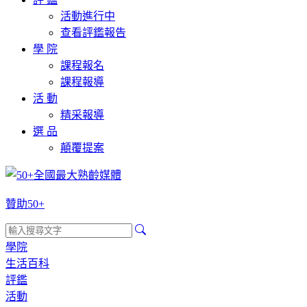
活動進行中
查看評鑑報告
學 院
課程報名
課程報導
活 動
精采報導
選 品
顛覆提案
贊助50+
學院
生活百科
評鑑
活動