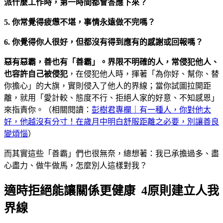
派什麼工作時，第一時間都會答應下來？
5. 你常覺得疲憊不堪，事情永遠做不完嗎？
6. 你覺得你人很好，但都沒有得到應有的感謝或回報嗎？
惡有惡霸，善也有「善霸」。界限不明確的人，常侵犯他人、
也容許自己被侵犯
，在侵犯他人時，揮著「為你好、幫你、替
你擔心」的大旗，實則侵入了他人的界線；當你試圖拉開距
離，就用「愛計較、態度不行、拒絕人家的好意、不知感恩」
來指責你。（相關閱讀：
彭樹君專欄｜有一種人，你對他太
好，他越沒有分寸！在歲月中明白舒服距離之必要，別讓善良
變煩惱
）
而其實這些「善霸」們也很無奈，總想著：我已承擔過多、盡
心盡力、做牛做馬，怎麼別人這樣對我？
適時拒絕能讓關係更健康 4原則建立人我
界線