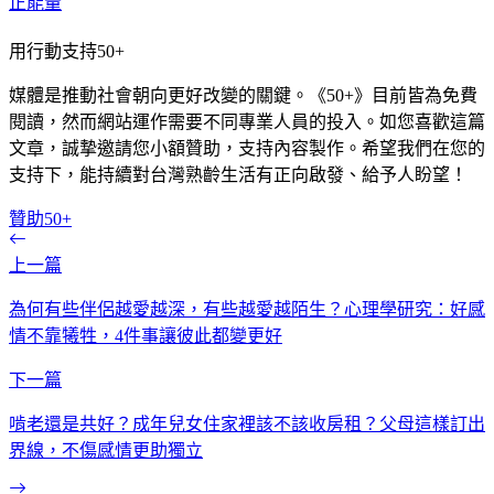
正能量
用行動支持50+
媒體是推動社會朝向更好改變的關鍵。《50+》目前皆為免費
閱讀，然而網站運作需要不同專業人員的投入。如您喜歡這篇
文章，誠摯邀請您小額贊助，支持內容製作。希望我們在您的
支持下，能持續對台灣熟齡生活有正向啟發、給予人盼望！
贊助50+
上一篇
為何有些伴侶越愛越深，有些越愛越陌生？心理學研究：好感
情不靠犧牲，4件事讓彼此都變更好
下一篇
啃老還是共好？成年兒女住家裡該不該收房租？父母這樣訂出
界線，不傷感情更助獨立