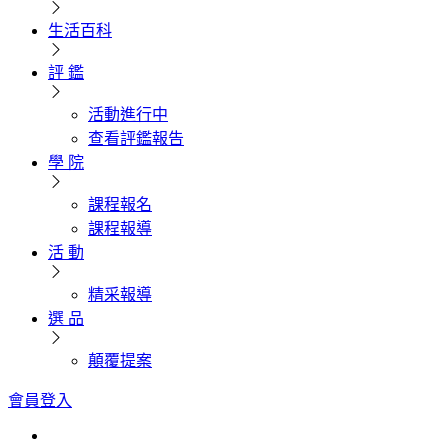
生活百科
評 鑑
活動進行中
查看評鑑報告
學 院
課程報名
課程報導
活 動
精采報導
選 品
顛覆提案
會員登入