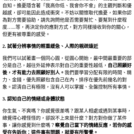
自知。擔憂隱含著「我高你低、我會你不會」的主觀判斷和優
越感，卻可能因此造成衝突。不妨以關懷取代擔憂，如果你認
為對方需要協助，請先詢問他是否需要幫忙、要幫到什麼程
度…...等，再決定你的應對方式，對方同樣接收到你的關心，
但更有被尊重的感受。
2. 試著分辨事情的輕重緩急、人際的親疏遠近
我們可以試著畫一個同心圓，從圓心開始，最中間最重要的部
分是自己，越往外延伸表示對自己的重要性越低，
自己照顧好
後，才有能力去照顧好別人。
我們要學習分配有限的時間、精
力、金錢，優先照顧包含自己在內，排序在優先前幾名的對
象。認清自己有極限，沒有人可以掌握、全盤控制所有事情。
3. 認知自己的情緒或身體狀態
你生氣、不爽嗎？你感覺很差嗎？跟某人相處或遇到某事時，
總覺得心裡怪怪的，卻說不上來是什麼？對方對你做了某件
事，讓你感覺到什麼嗎？
察覺自己當下的情緒反應，若你的感
受在告訴你：這件事有問題，就要有所警覺。