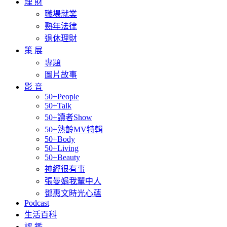
理 財
職場就業
熟年法律
退休理財
策 展
專題
圖片故事
影 音
50+People
50+Talk
50+讀者Show
50+熟齡MV特輯
50+Body
50+Living
50+Beauty
神經很有事
張曼娟我輩中人
鄧惠文時光心蘊
Podcast
生活百科
評 鑑