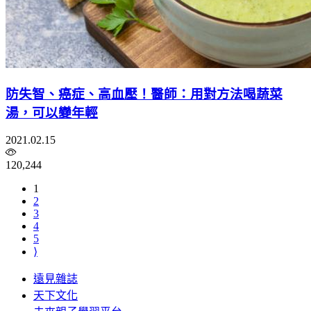
防失智、癌症、高血壓！醫師：用對方法喝蔬菜
湯，可以變年輕
2021.02.15
120,244
1
2
3
4
5
⟩
遠見雜誌
天下文化