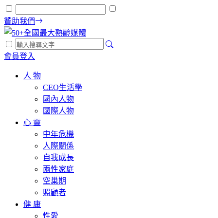
贊助我們
會員登入
人 物
CEO生活學
國內人物
國際人物
心 靈
中年危機
人際關係
自我成長
兩性家庭
空巢期
照顧者
健 康
性愛