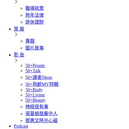
職場就業
熟年法律
退休理財
策 展
專題
圖片故事
影 音
50+People
50+Talk
50+讀者Show
50+熟齡MV特輯
50+Body
50+Living
50+Beauty
神經很有事
張曼娟我輩中人
鄧惠文時光心蘊
Podcast