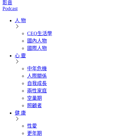
影音
Podcast
人 物
CEO生活學
國內人物
國際人物
心 靈
中年危機
人際關係
自我成長
兩性家庭
空巢期
照顧者
健 康
性愛
更年期