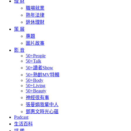
理 財
職場就業
熟年法律
退休理財
策 展
專題
圖片故事
影 音
50+People
50+Talk
50+讀者Show
50+熟齡MV特輯
50+Body
50+Living
50+Beauty
神經很有事
張曼娟我輩中人
鄧惠文時光心蘊
Podcast
生活百科
評 鑑