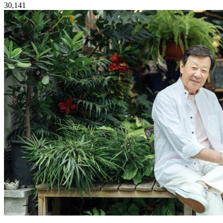
30,141