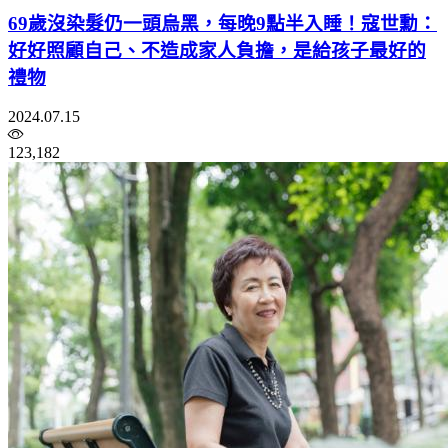
69歲沒染髮仍一頭烏黑，每晚9點半入睡！寇世勳：
好好照顧自己、不造成家人負擔，是給孩子最好的
禮物
2024.07.15
123,182