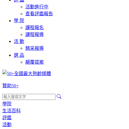
活動進行中
查看評鑑報告
學 院
課程報名
課程報導
活 動
精采報導
選 品
顛覆提案
贊助50+
學院
生活百科
評鑑
活動