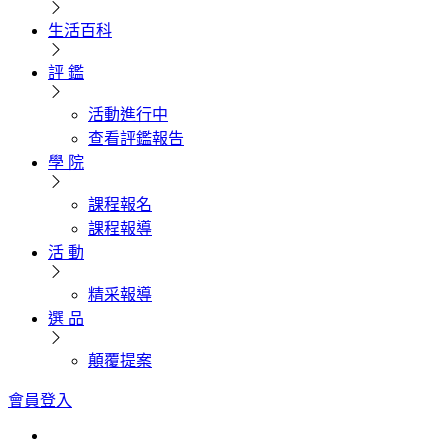
生活百科
評 鑑
活動進行中
查看評鑑報告
學 院
課程報名
課程報導
活 動
精采報導
選 品
顛覆提案
會員登入