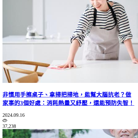
非慣用手擦桌子、拿掃把掃地，能幫大腦抗老？做
家事的3個好處：消耗熱量又紓壓，還能預防失智！
2024.09.16
37,238