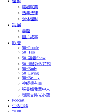
理 財
職場就業
熟年法律
退休理財
策 展
專題
圖片故事
影 音
50+People
50+Talk
50+讀者Show
50+熟齡MV特輯
50+Body
50+Living
50+Beauty
神經很有事
張曼娟我輩中人
鄧惠文時光心蘊
Podcast
生活百科
評 鑑