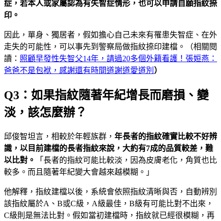
症，若本人或家屬認為有失智症情形，也可以申請自願指紋捺
印。
因此，單身、獨居者，假如擔心自己未來有罹患失智症、在外
走失的可能性，可以事先到警察局做指紋捺印建檔。（相關閱
讀：
照顧早發性失智父14年，請過20多個外籍看護！張姮燕：
爸爸不是包袱，感謝還有時間道謝道愛道別
）
Q3：如果指紋隨著年紀增長而磨損、變
淡，該怎麼辦？
邱俊智坦言，相較於年輕族群，
年長者的指紋確實比較不好辨
識，以目前建檔的長者指紋來說，大約有
7
成的品質較差，難
以比對。
「長者的指紋可能比較淡，因為皮膚老化，角質也比
較多。而且隨著年紀變大會越來越模糊。」
他解釋，指紋建檔以後，系統會依照指紋清晰與否，自動辨別
該指紋屬於A、B或C級，A級最佳，B級有可能比對不出來，
C級則是無法比對。假如當初建檔時，指紋就已經很模糊，再