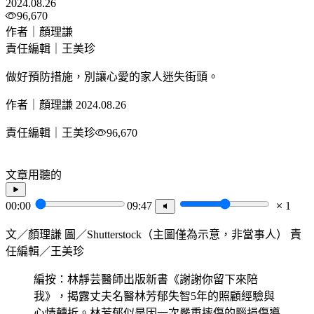
2024.08.26
96,670
作者｜顏理謙
責任編輯｜王美珍
做好預防措施，別讓心愛的家人迷失街頭。
作者｜顏理謙
2024.08.26
責任編輯｜王美珍
96,670
文章用聽的
00:00
09:47
1
文／顏理謙 圖／Shutterstock（主圖僅為示意，非當事人） 責
任編輯／王美珍
編按：林靜芸醫師出版新書《謝謝你留下來陪
我》，揭露丈夫名醫林芳郁失智5年的照顧經驗與
心情轉折。林芳郁似是因一次嚴重摔傷的腦損傷導