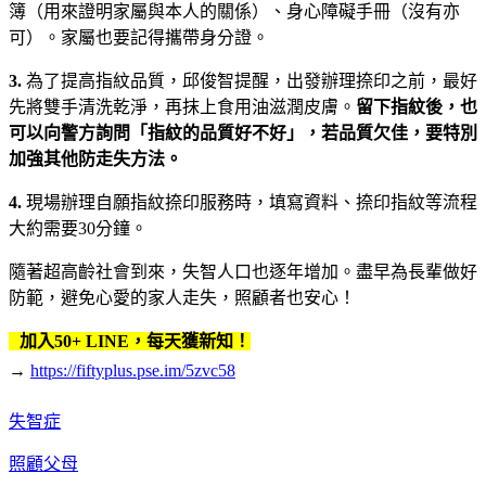
簿（用來證明家屬與本人的關係）、身心障礙手冊（沒有亦
可）。家屬也要記得攜帶身分證。
3.
為了提高指紋品質，邱俊智提醒，出發辦理捺印之前，最好
先將雙手清洗乾淨，再抹上食用油滋潤皮膚。
留下指紋後，也
可以向警方詢問「指紋的品質好不好」，若品質欠佳，要特別
加強其他防走失方法。
4.
現場辦理自願指紋捺印服務時，填寫資料、捺印指紋等流程
大約需要30分鐘。
隨著超高齡社會到來，失智人口也逐年增加。盡早為長輩做好
防範，避免心愛的家人走失，照顧者也安心！
加入50+ LINE，每天獲新知！
→
https://fiftyplus.pse.im/5zvc58
失智症
照顧父母