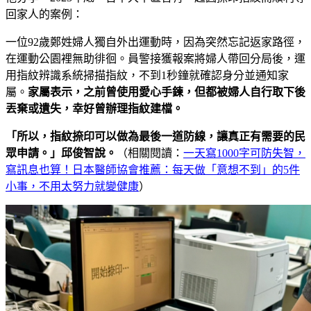
回家人的案例：
一位92歲鄭姓婦人獨自外出運動時，因為突然忘記返家路徑，
在運動公園裡無助徘徊。員警接獲報案將婦人帶回分局後，運
用指紋辨識系統掃描指紋，不到1秒鐘就確認身分並通知家
屬。
家屬表示，之前曾使用愛心手鍊，但都被婦人自行取下後
丟棄或遺失，幸好曾辦理指紋建檔。
「所以，指紋捺印可以做為最後一道防線，讓真正有需要的民
眾申請。」邱俊智說。
（相關閱讀：
一天寫1000字可防失智，
寫訊息也算！日本醫師協會推薦：每天做「意想不到」的5件
小事，不用太努力就變健康
）