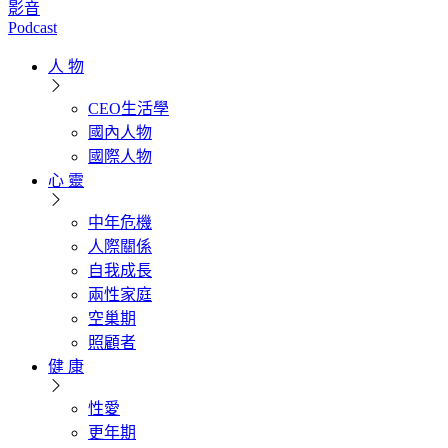
影音
Podcast
人 物
CEO生活學
國內人物
國際人物
心 靈
中年危機
人際關係
自我成長
兩性家庭
空巢期
照顧者
健 康
性愛
更年期