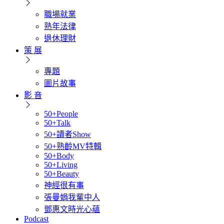
職場就業
熟年法律
退休理財
策 展
專題
圖片故事
影 音
50+People
50+Talk
50+讀者Show
50+熟齡MV特輯
50+Body
50+Living
50+Beauty
神經很有事
張曼娟我輩中人
鄧惠文時光心蘊
Podcast