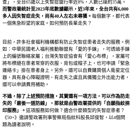
查」，全台65歲以上失智症盛行率近8%，人數已達約35萬。
而警政署統計至2023年底數據顯示，近3
年來，全台共有6,000
多人因失智症走失，尚有40
人左右未尋獲。
每個數字，都代表
一個焦急盼望的家庭。如何預防長輩走失？
目前，許多社會福利機構都有防止失智症患者走失的服務。例
如：中華民國老人福利推動聯盟有「愛的手鍊」，可透過手鍊
上的編號聯絡家屬；台灣失智症協會有「愛心布標」，家屬可
將布標縫在患者常穿的衣服、背包或帽子上，也可申請「緊急
連絡卡」掛在患者身上。另外，還可以自費購買個人衛星定位
器，具有身心障礙證明、有走失之虞且具備獨立外出能力者，
還可以申請費用補助。
不過，除了上述預防措施，其實還有一項方法，可以作為防走
失的「最後一道防線」，那就是由警政署提供的「自願指紋捺
印服務」。
這項服務如何做？適合什麼類型的失智症患者？
《50+》邀請警政署刑事警察局指紋科股長邱俊智，以4個問
題為讀者說明。