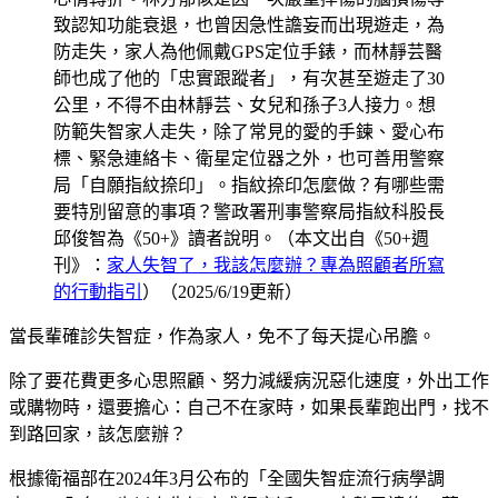
致認知功能衰退，也曾因急性譫妄而出現遊走，為
防走失，家人為他佩戴GPS定位手錶，而林靜芸醫
師也成了他的「忠實跟蹤者」，有次甚至遊走了30
公里，不得不由林靜芸、女兒和孫子3人接力。想
防範失智家人走失，除了常見的愛的手鍊、愛心布
標、緊急連絡卡、衛星定位器之外，也可善用警察
局「自願指紋捺印」。指紋捺印怎麼做？有哪些需
要特別留意的事項？警政署刑事警察局指紋科股長
邱俊智為《50+》讀者說明。（本文出自《50+週
刊》：
家人失智了，我該怎麼辦？專為照顧者所寫
的行動指引
）（2025/6/19更新）
當長輩確診失智症，作為家人，免不了每天提心吊膽。
除了要花費更多心思照顧、努力減緩病況惡化速度，外出工作
或購物時，還要擔心：自己不在家時，如果長輩跑出門，找不
到路回家，該怎麼辦？
根據衛福部在2024年3月公布的「全國失智症流行病學調