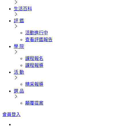
生活百科
評 鑑
活動進行中
查看評鑑報告
學 院
課程報名
課程報導
活 動
精采報導
選 品
顛覆提案
會員登入