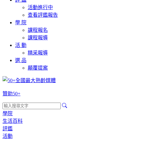
活動進行中
查看評鑑報告
學 院
課程報名
課程報導
活 動
精采報導
選 品
顛覆提案
贊助50+
學院
生活百科
評鑑
活動