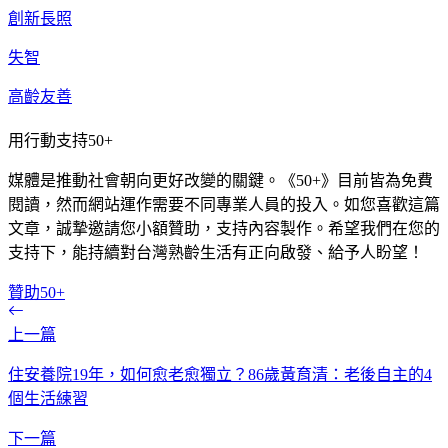
創新長照
失智
高齡友善
用行動支持50+
媒體是推動社會朝向更好改變的關鍵。《50+》目前皆為免費
閱讀，然而網站運作需要不同專業人員的投入。如您喜歡這篇
文章，誠摯邀請您小額贊助，支持內容製作。希望我們在您的
支持下，能持續對台灣熟齡生活有正向啟發、給予人盼望！
贊助50+
上一篇
住安養院19年，如何愈老愈獨立？86歲黃育清：老後自主的4
個生活練習
下一篇