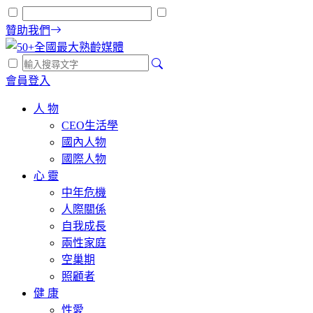
贊助我們
會員登入
人 物
CEO生活學
國內人物
國際人物
心 靈
中年危機
人際關係
自我成長
兩性家庭
空巢期
照顧者
健 康
性愛