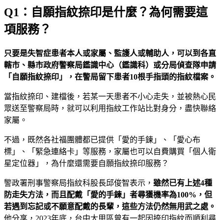
Q1：自願指紋捺印是什麼？為何需要這
項服務？
只要是失智症患者本人或家屬、監護人或輔助人，可以到各直
轄市、縣市政府警察局鑑識中心（鑑識科）或分局偵查隊申請
「自願指紋捺印」，在警局留下患者10根
手指頭的指紋檔案。
當指紋捺印、建檔後，若某一天患者不小心走失，並被熱心民
眾送至警察局時，就可以利用指紋工作站比對身分，盡快聯絡
家屬。
不過，既然各社福團體都已提供「愛的手鍊」、「愛心布
標」、「緊急連絡卡」等服務，家屬也可以自費購買「個人衛
星定位器」，為什麼還需要自願指紋捺印服務？
警政署刑事警察局指紋科股長邱俊智表示，
雖然已有上述
4
種
防走失方法，而且配戴「愛的手鍊」者尋獲機率為100%
，但
若遇到忘記或不願意配戴的長輩，這些方法仍然無用武之處。
他分享，2023年底，台中大甲區曾有一起因捺印指紋而順利尋