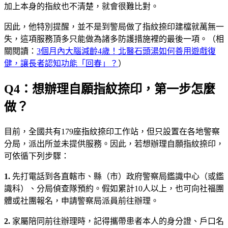
加上本身的指紋也不清楚，就會很難比對。
因此，他特別提醒，並不是到警局做了指紋捺印建檔就萬無一
失，這項服務頂多只能做為諸多防護措施裡的最後一項。（相
關閱讀：
3個月內大腦減齡4歲！北醫石頭湯如何善用遊戲復
健，讓長者認知功能「回春」？
）
Q4：想辦理自願指紋捺印，第一步怎麼
做？
目前，全國共有179座指紋捺印工作站，但只設置在各地警察
分局，派出所並未提供服務。因此，若想辦理自願指紋捺印，
可依循下列步驟：
1.
先打電話到各直轄市、縣（市）政府警察局鑑識中心（或鑑
識科）、分局偵查隊預約。假如累計10人以上，也可向社福團
體或社團報名，申請警察局派員前往辦理。
2.
家屬陪同前往辦理時，記得攜帶患者本人的身分證、戶口名