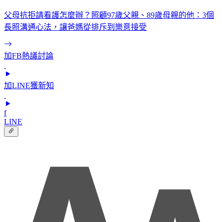
父母抗拒請看護怎麼辦？照顧97歲父親、89歲母親的他：3個
長照溝通心法，讓爸媽從排斥到樂意接受
加FB熱議討論
加LINE獲新知
f
LINE