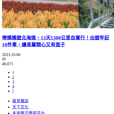
帶媽媽遊北海道，13天1300公里自駕行！出遊牢記
10件事，讓長輩開心又有面子
2023.10.06
46,071
1
2
3
4
⟩
遠見雜誌
天下文化
未來親子學習平台