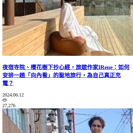
夜宿寺院、櫻花樹下抄心經，旅遊作家IRene：如何
安排一趟「向內看」的聖地旅行，為自己真正充
電？
2024.06.12
27,276