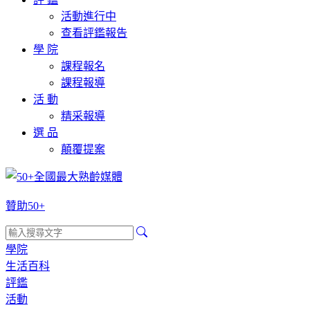
活動進行中
查看評鑑報告
學 院
課程報名
課程報導
活 動
精采報導
選 品
顛覆提案
贊助50+
學院
生活百科
評鑑
活動