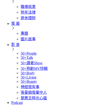
職場就業
熟年法律
退休理財
策 展
專題
圖片故事
影 音
50+People
50+Talk
50+讀者Show
50+熟齡MV特輯
50+Body
50+Living
50+Beauty
神經很有事
張曼娟我輩中人
鄧惠文時光心蘊
Podcast