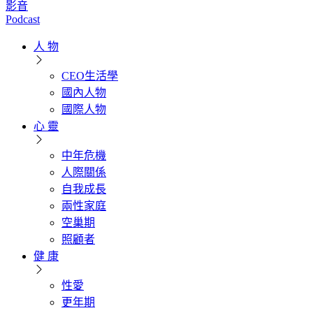
影音
Podcast
人 物
CEO生活學
國內人物
國際人物
心 靈
中年危機
人際關係
自我成長
兩性家庭
空巢期
照顧者
健 康
性愛
更年期