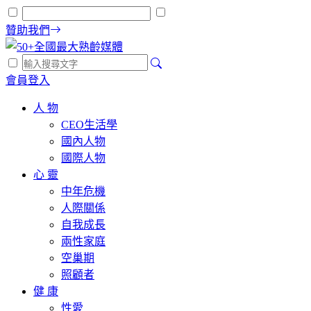
贊助我們
會員登入
人 物
CEO生活學
國內人物
國際人物
心 靈
中年危機
人際關係
自我成長
兩性家庭
空巢期
照顧者
健 康
性愛