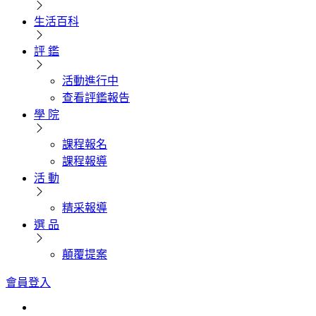
生活百科
評 鑑
活動進行中
查看評鑑報告
學 院
課程報名
課程報導
活 動
精采報導
選 品
顛覆提案
會員登入