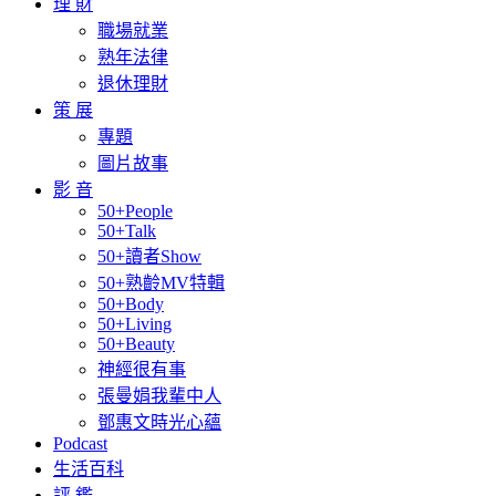
理 財
職場就業
熟年法律
退休理財
策 展
專題
圖片故事
影 音
50+People
50+Talk
50+讀者Show
50+熟齡MV特輯
50+Body
50+Living
50+Beauty
神經很有事
張曼娟我輩中人
鄧惠文時光心蘊
Podcast
生活百科
評 鑑