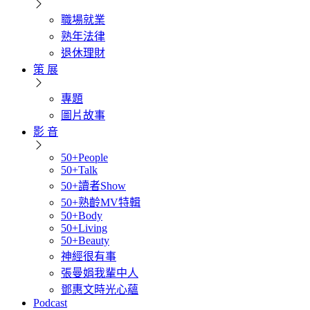
職場就業
熟年法律
退休理財
策 展
專題
圖片故事
影 音
50+People
50+Talk
50+讀者Show
50+熟齡MV特輯
50+Body
50+Living
50+Beauty
神經很有事
張曼娟我輩中人
鄧惠文時光心蘊
Podcast