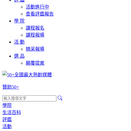
活動進行中
查看評鑑報告
學 院
課程報名
課程報導
活 動
精采報導
選 品
顛覆提案
贊助50+
學院
生活百科
評鑑
活動