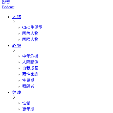
影音
Podcast
人 物
CEO生活學
國內人物
國際人物
心 靈
中年危機
人際關係
自我成長
兩性家庭
空巢期
照顧者
健 康
性愛
更年期