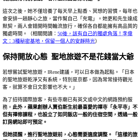
這次之後，她不僅培養了每天早上點香、冥想的習慣，每年也
會安排一趟靜心之旅，當作幫自己「充電」。她更和先生達成
默契，兩人會錯開時間輪流旅行，確保各自都能擁有高品質的
獨處時間。（相關閱讀：
50後，該有自己的獨處角落！李偉
文：3種秘密基地，保留一個人的安靜時光
）
保持開放心態 聖地旅遊不是花錢當大爺
若想嘗試聖地旅遊，IRene建議，可以日本做為起點。「日本
的聖地旅遊乾淨又有系統，特別是京都，因為常常接待觀光
客，就算不會日文影響也不大。」
為了招待國際旅客，有些寺廟已有英文或中文的網路預約服
務。
此外，蘋果創辦人賈伯斯生前最喜愛的禪寺「永平寺」不
但有禪修課程，也設立了如同飯店一般的住宿空間，透過一般
訂房網站即可預定。
但她提醒，進行聖地旅遊前，心態需要適度調整。「這樣的旅