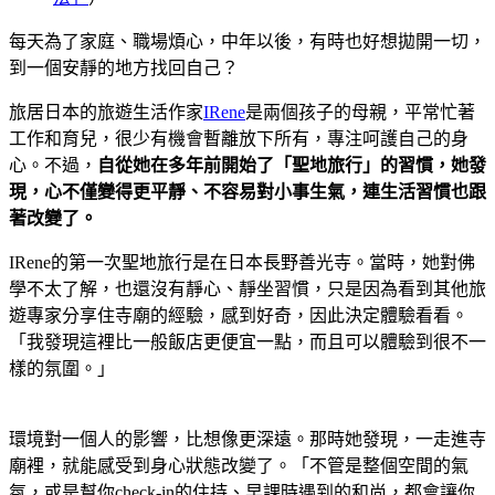
每天為了家庭、職場煩心，中年以後，有時也好想拋開一切，
到一個安靜的地方找回自己？
旅居日本的旅遊生活作家
IRene
是兩個孩子的母親，平常忙著
工作和育兒，很少有機會暫離放下所有，專注呵護自己的身
心。不過，
自從她在多年前開始了「聖地旅行」的習慣，她發
現，心不僅變得更平靜、不容易對小事生氣，連生活習慣也跟
著改變了。
IRene的第一次聖地旅行是在日本長野善光寺。當時，她對佛
學不太了解，也還沒有靜心、靜坐習慣，只是因為看到其他旅
遊專家分享住寺廟的經驗，感到好奇，因此決定體驗看看。
「我發現這裡比一般飯店更便宜一點，而且可以體驗到很不一
樣的氛圍。」
環境對一個人的影響，比想像更深遠。那時她發現，一走進寺
廟裡，就能感受到身心狀態改變了。「不管是整個空間的氣
氛，或是幫你check-in的住持、早課時遇到的和尚，都會讓你