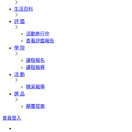
生活百科
評 鑑
活動進行中
查看評鑑報告
學 院
課程報名
課程報導
活 動
精采報導
選 品
顛覆提案
會員登入