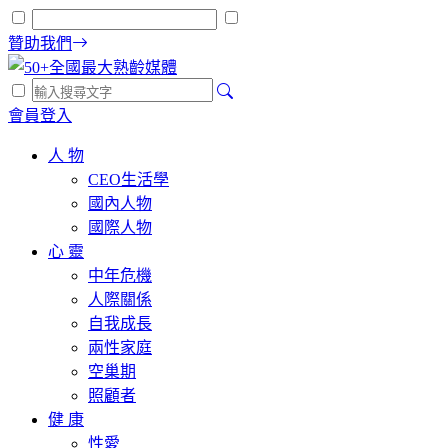
贊助我們
會員登入
人 物
CEO生活學
國內人物
國際人物
心 靈
中年危機
人際關係
自我成長
兩性家庭
空巢期
照顧者
健 康
性愛