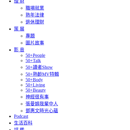
理 財
職場就業
熟年法律
退休理財
策 展
專題
圖片故事
影 音
50+People
50+Talk
50+讀者Show
50+熟齡MV特輯
50+Body
50+Living
50+Beauty
神經很有事
張曼娟我輩中人
鄧惠文時光心蘊
Podcast
生活百科
評 鑑