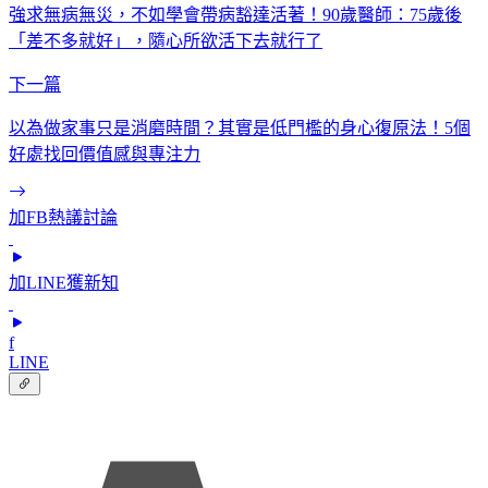
強求無病無災，不如學會帶病豁達活著！90歲醫師：75歲後
「差不多就好」，隨心所欲活下去就行了
下一篇
以為做家事只是消磨時間？其實是低門檻的身心復原法！5個
好處找回價值感與專注力
加FB熱議討論
加LINE獲新知
f
LINE