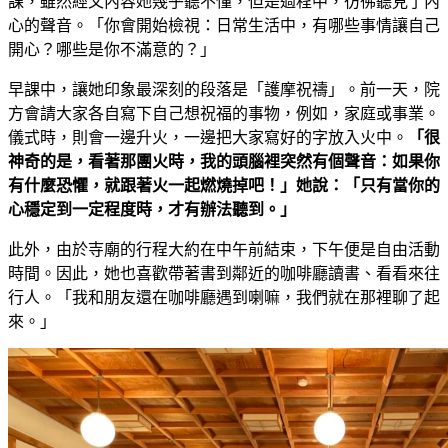
課，雖然經文內容她幾乎聽不懂，但是過程中，彷彿聽見了內
心的聲音。「你會開始檢視：日常生活中，有哪些事情讓自己
開心？哪些是你不滿意的？」
早課中，讓她印象最深刻的段落是「護摩祝禱」。前一天，院
方會請大家各自寫下自己想祝福的事物，例如，家庭或事業。
儀式時，則會一邊升火，一邊把大家寫好的字放入火中。
「很
神奇的是，看著那團火時，我的頭腦裡突然有個聲音：如果你
有什麼恐懼，就跟著火一起燃燒掉吧！」她說：「只有當你的
心穩定到一定程度時，才有辦法聽到。」
此外，由於寺廟的行程大約在中午前結束，下午便是自由活動
時間。因此，她也喜歡帶著書到鄰近的咖啡廳讀書、看看來往
行人。「我和朋友還在咖啡廳遇到喇嘛，我們就在那裡聊了起
來。」