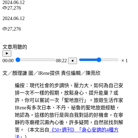
2024.06.12
27,276
2024.06.12
27,276
文章用聽的
00:00
08:22
1
文／顏理謙 圖／IRene提供 責任編輯／陳莞欣
編按：現代社會的步調快、壓力大，如何為自己安
排一次不一樣的假期，放鬆身心、提升能量？或
許，你可以嘗試一次「聖地旅行」。旅遊生活作家
IRene有多次日本、不丹、祕魯的聖地旅遊經驗，
她認為，這樣的旅行是與自我對話的好機會，在寧
靜的寺廟裡沉澱內心後，許多疑問，自然就找到解
答。（本文出自
《50+週刊》「身心安適的4種方
法」
）