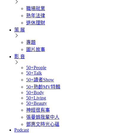
職場就業
熟年法律
退休理財
策 展
專題
圖片故事
影 音
50+People
50+Talk
50+讀者Show
50+熟齡MV特輯
50+Body
50+Living
50+Beauty
神經很有事
張曼娟我輩中人
鄧惠文時光心蘊
Podcast