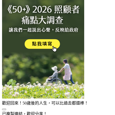
歡迎回來！50歲後的人生，可以比過去都還棒！
已複製連結，歡迎分享！