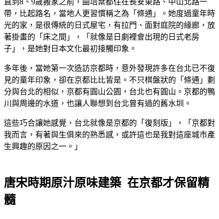
直到8、9歲搬家之前，曲培棻都住在長安東路、中山北路一
帶，比起路名，當地人更習慣稱之為「條通」。她度過童年時
光的家，是很傳統的日式屋宅，有拉門、面對庭院的緣廊，放
著掛畫的「床之間」，「就像是日劇裡會出現的日式老房
子」，是她對日本文化最初接觸印象。
多年後，當她第一次造訪京都時，意外發現許多在台北已不復
見的童年印象，卻在京都比比皆是。不只棋盤狀的「條通」劃
分與台北的相似，京都有圓山公園，台北也有圓山。京都的鴨
川與周邊的水道，也讓人聯想到台北曾有過的舊水圳。
這些巧合讓她感覺，台北就像是京都的「復刻版」，「京都對
我而言，有著與生俱來的熟悉感，或許這也是我對這座城市產
生興趣的原因之一。」
唐宋時期原汁原味建築 在京都才保留精
髓