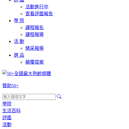
活動進行中
查看評鑑報告
學 院
課程報名
課程報導
活 動
精采報導
選 品
顛覆提案
贊助50+
學院
生活百科
評鑑
活動