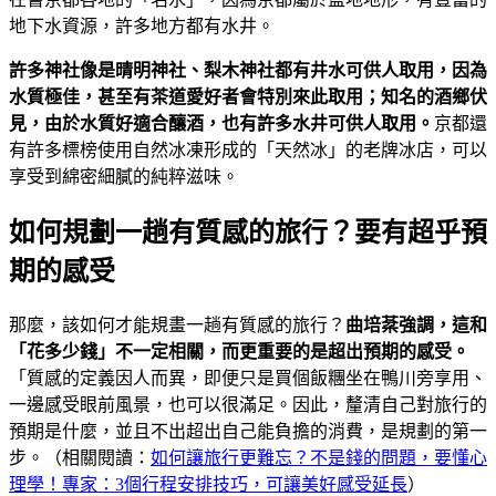
地下水資源，許多地方都有水井。
許多神社像是晴明神社、梨木神社都有井水可供人取用，因為
水質極佳，甚至有茶道愛好者會特別來此取用；知名的酒鄉伏
見，由於水質好適合釀酒，也有許多水井可供人取用。
京都還
有許多標榜使用自然冰凍形成的「天然冰」的老牌冰店，可以
享受到綿密細膩的純粹滋味。
如何規劃一趟有質感的旅行？要有超乎預
期的感受
那麼，該如何才能規畫一趟有質感的旅行？
曲培棻強調，這和
「花多少錢」不一定相關，而更重要的是超出預期的感受。
「質感的定義因人而異，即便只是買個飯糰坐在鴨川旁享用、
一邊感受眼前風景，也可以很滿足。因此，釐清自己對旅行的
預期是什麼，並且不出超出自己能負擔的消費，是規劃的第一
步。（相關閱讀：
如何讓旅行更難忘？不是錢的問題，要懂心
理學！專家：3個行程安排技巧，可讓美好感受延長
）