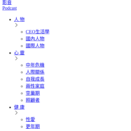
影音
Podcast
人 物
CEO生活學
國內人物
國際人物
心 靈
中年危機
人際關係
自我成長
兩性家庭
空巢期
照顧者
健 康
性愛
更年期