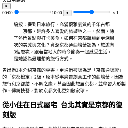
文章用聽的
00:00
10:00
1
編按：提到日本旅行，充滿優雅氣質的千年古都
——京都，是許多人喜愛的旅遊地之一，然而，除
了熱門景點與打卡美食，如何在京都體驗到更深層
次的美感與文化？資深京都通曲培棻認為，旅遊有
3個層次，跟著當地人的時令節奏一起感受生活，
是她認為最理想的旅行方式。
曾出過3本介紹京都的專書，更通過被認為是「京都通認證」
的「京都檢定」2級，原本從事廣告創意工作的曲培棻，因為
旅行和京都結下不解之緣，甚至因此旅居京都，並學習人形製
作、傳統技藝，對於京都文化更如數家珍。
從小住在日式屋宅 台北其實是京都的復
刻版