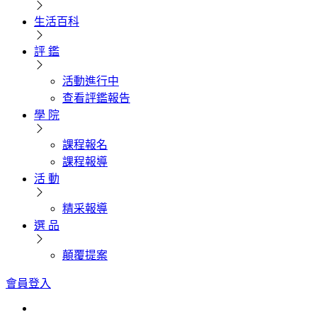
生活百科
評 鑑
活動進行中
查看評鑑報告
學 院
課程報名
課程報導
活 動
精采報導
選 品
顛覆提案
會員登入