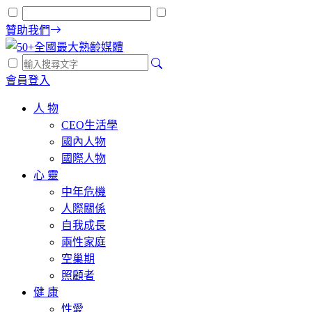
贊助我們
會員登入
人 物
CEO生活學
國內人物
國際人物
心 靈
中年危機
人際關係
自我成長
兩性家庭
空巢期
照顧者
健 康
性愛