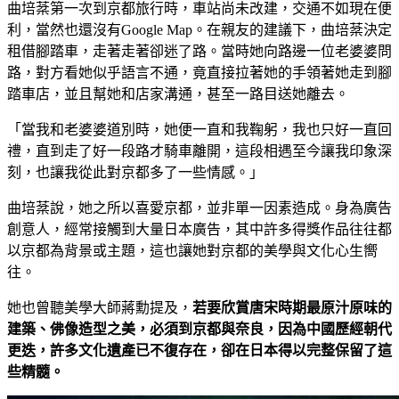
曲培棻第一次到京都旅行時，車站尚未改建，交通不如現在便
利，當然也還沒有Google Map。在親友的建議下，曲培棻決定
租借腳踏車，走著走著卻迷了路。當時她向路邊一位老婆婆問
路，對方看她似乎語言不通，竟直接拉著她的手領著她走到腳
踏車店，並且幫她和店家溝通，甚至一路目送她離去。
「當我和老婆婆道別時，她便一直和我鞠躬，我也只好一直回
禮，直到走了好一段路才騎車離開，這段相遇至今讓我印象深
刻，也讓我從此對京都多了一些情感。」
曲培棻說，她之所以喜愛京都，並非單一因素造成。身為廣告
創意人，經常接觸到大量日本廣告，其中許多得獎作品往往都
以京都為背景或主題，這也讓她對京都的美學與文化心生嚮
往。
她也曾聽美學大師蔣勳提及，
若要欣賞唐宋時期最原汁原味的
建築、佛像造型之美，必須到京都與奈良，因為中國歷經朝代
更迭，許多文化遺產已不復存在，卻在日本得以完整保留了這
些精髓。