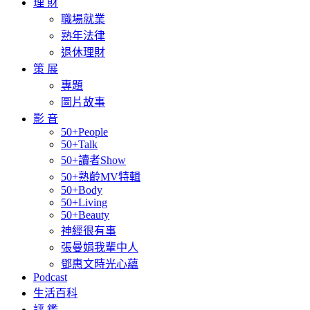
理 財
職場就業
熟年法律
退休理財
策 展
專題
圖片故事
影 音
50+People
50+Talk
50+讀者Show
50+熟齡MV特輯
50+Body
50+Living
50+Beauty
神經很有事
張曼娟我輩中人
鄧惠文時光心蘊
Podcast
生活百科
評 鑑