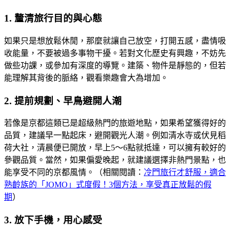
1. 釐清旅行目的與心態
如果只是想放鬆休閒，那麼就讓自己放空，打開五感，盡情吸
收能量，不要被過多事物干擾。若對文化歷史有興趣，不妨先
做些功課，或參加有深度的導覽。建築、物件是靜態的，但若
能理解其背後的脈絡，觀看樂趣會大為增加。
2. 提前規劃、早鳥避開人潮
若像是京都這類已是超級熱門的旅遊地點，如果希望獲得好的
品質，建議早一點起床，避開觀光人潮。例如清水寺或伏見稻
荷大社，清晨便已開放，早上5～6點就抵達，可以擁有較好的
參觀品質。當然，如果偏愛晚起，就建議選擇非熱門景點，也
能享受不同的京都風情。（相關閱讀：
冷門旅行才舒服，適合
熟齡族的「JOMO」式度假！3個方法，享受真正放鬆的假
期
）
3. 放下手機，用心感受