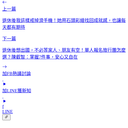
上一篇
退休後我這樣戒掉滑手機！她用石頭彩繪找回成就感，也讓每
天都有期待
下一篇
退休後想出國，不必等家人、朋友有空！單人報名旅行團怎麼
選？陳叡智：掌握7件事，安心又自在
加FB熱議討論
加LINE獲新知
f
LINE