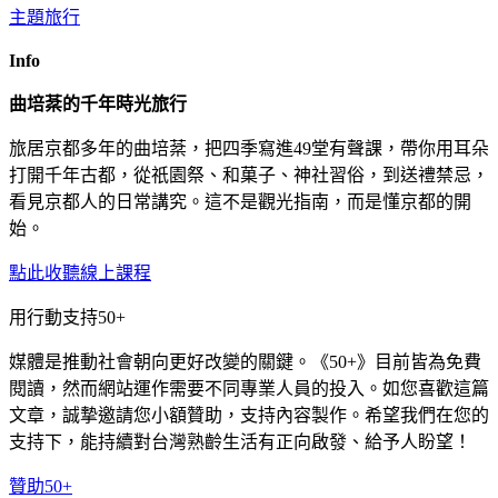
主題旅行
Info
曲培棻的千年時光旅行
旅居京都多年的曲培棻，把四季寫進49堂有聲課，帶你用耳朵
打開千年古都，從祇園祭、和菓子、神社習俗，到送禮禁忌，
看見京都人的日常講究。這不是觀光指南，而是懂京都的開
始。
點此收聽線上課程
用行動支持50+
媒體是推動社會朝向更好改變的關鍵。《50+》目前皆為免費
閱讀，然而網站運作需要不同專業人員的投入。如您喜歡這篇
文章，誠摯邀請您小額贊助，支持內容製作。希望我們在您的
支持下，能持續對台灣熟齡生活有正向啟發、給予人盼望！
贊助50+