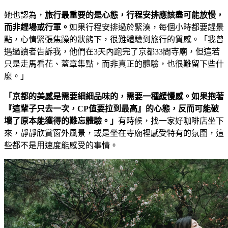
她也認為，
旅行最重要的是心態，行程安排應該盡可能放慢，
而非趕場或行軍。
如果行程安排過於緊湊，每個小時都要趕景
點，心情緊張焦躁的狀態下，很難體驗到旅行的質感。「我曾
遇過讀者告訴我，他們在3天內跑完了京都33間寺廟，但這若
只是走馬看花、蓋章集點，而非真正的體驗，也很難留下些什
麼。」
「京都的美感是需要細細品味的，需要一種緩慢感。如果抱著
『這輩子只去一次，CP值要拉到最高』的心態，反而可能破
壞了原本能獲得的難忘體驗。」
有時候，找一家好咖啡店坐下
來，靜靜欣賞窗外風景，或是坐在寺廟裡感受特有的氛圍，這
些都不是用速度能感受的事情。