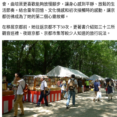
會，曲培棻更喜歡能夠放慢腳步，讓身心感到平靜、放鬆的生
活節奏。結合童年回憶、文化情感和初次接觸時的感動，讓京
都彷彿成為了她的第二個心靈故鄉。
在移居京都前，她往返京都不下50次，更著書介紹如三十三所
觀音巡禮、夜遊京都、京都市集等較少人知道的旅行玩法。