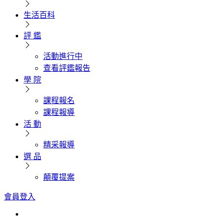
生活百科
評 鑑
活動進行中
查看評鑑報告
學 院
課程報名
課程報導
活 動
精采報導
選 品
顛覆提案
會員登入