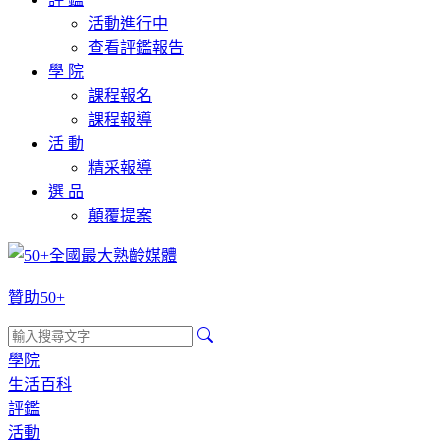
活動進行中
查看評鑑報告
學 院
課程報名
課程報導
活 動
精采報導
選 品
顛覆提案
贊助50+
學院
生活百科
評鑑
活動