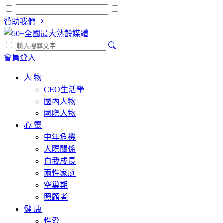
贊助我們
會員登入
人 物
CEO生活學
國內人物
國際人物
心 靈
中年危機
人際關係
自我成長
兩性家庭
空巢期
照顧者
健 康
性愛