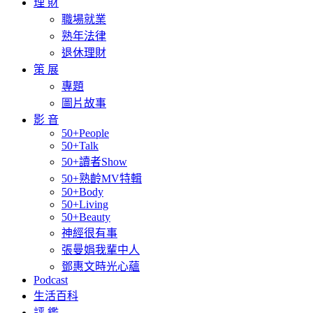
理 財
職場就業
熟年法律
退休理財
策 展
專題
圖片故事
影 音
50+People
50+Talk
50+讀者Show
50+熟齡MV特輯
50+Body
50+Living
50+Beauty
神經很有事
張曼娟我輩中人
鄧惠文時光心蘊
Podcast
生活百科
評 鑑