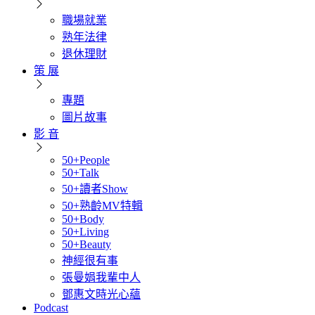
職場就業
熟年法律
退休理財
策 展
專題
圖片故事
影 音
50+People
50+Talk
50+讀者Show
50+熟齡MV特輯
50+Body
50+Living
50+Beauty
神經很有事
張曼娟我輩中人
鄧惠文時光心蘊
Podcast