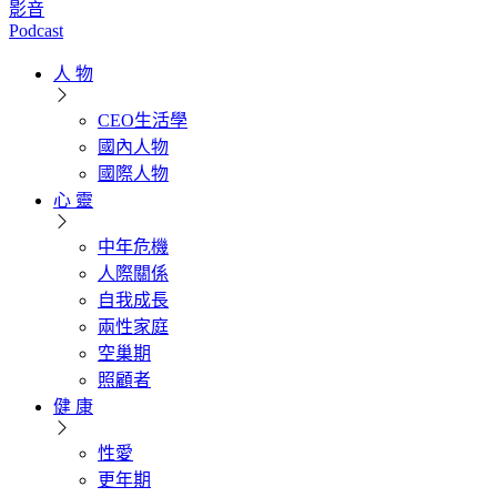
影音
Podcast
人 物
CEO生活學
國內人物
國際人物
心 靈
中年危機
人際關係
自我成長
兩性家庭
空巢期
照顧者
健 康
性愛
更年期