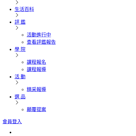
生活百科
評 鑑
活動進行中
查看評鑑報告
學 院
課程報名
課程報導
活 動
精采報導
選 品
顛覆提案
會員登入