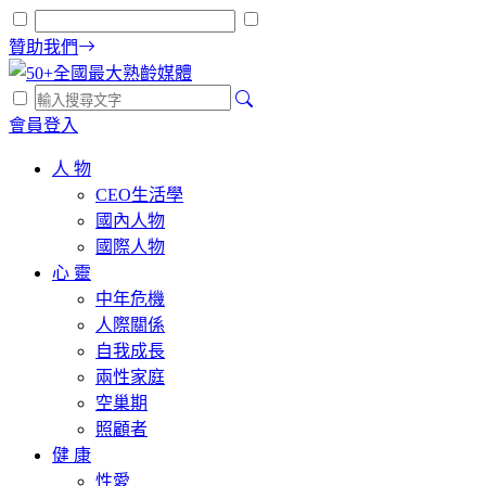
贊助我們
會員登入
人 物
CEO生活學
國內人物
國際人物
心 靈
中年危機
人際關係
自我成長
兩性家庭
空巢期
照顧者
健 康
性愛