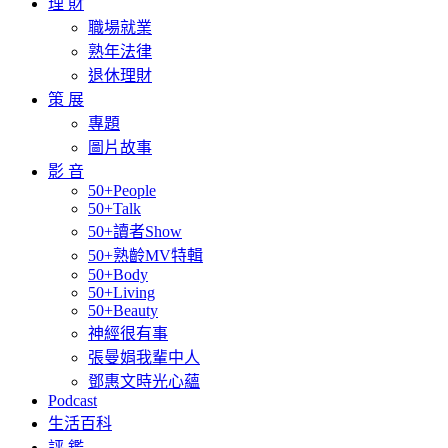
理 財
職場就業
熟年法律
退休理財
策 展
專題
圖片故事
影 音
50+People
50+Talk
50+讀者Show
50+熟齡MV特輯
50+Body
50+Living
50+Beauty
神經很有事
張曼娟我輩中人
鄧惠文時光心蘊
Podcast
生活百科
評 鑑