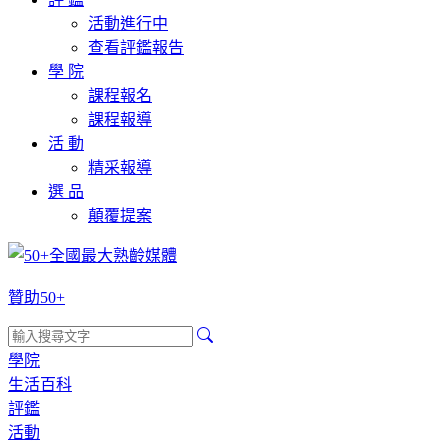
活動進行中
查看評鑑報告
學 院
課程報名
課程報導
活 動
精采報導
選 品
顛覆提案
贊助50+
學院
生活百科
評鑑
活動