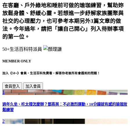
在客廳、戶外綠地和睡前可做的瑜珈練習，幫助妳
放鬆身體、舒緩心靈。若想進一步紓解家族團聚與
社交的心理壓力，也可參考本期另外3篇文章的做
法。今年過年，請把「讓自己開心」列入待辦事項
的第一位。
50+生活百科特派員
MEMBER ONLY
加入《50+》會員，生活百科免費看，解答你老後所有會遇到的問題！
會員登入
加入會員
1
過年久坐、吃太撐怎麼辦？鄧燕英：不必激烈運動，10分鐘就有感的瑜珈放
鬆練習
2