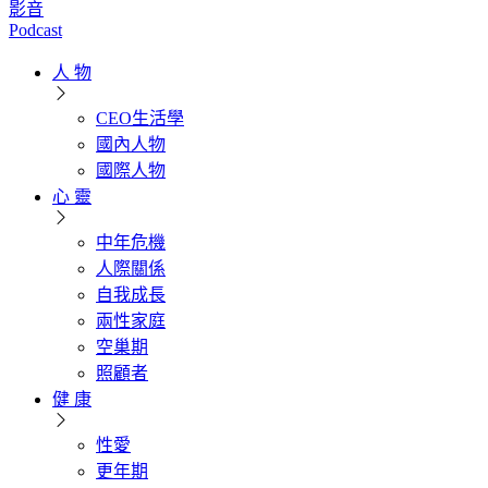
影音
Podcast
人 物
CEO生活學
國內人物
國際人物
心 靈
中年危機
人際關係
自我成長
兩性家庭
空巢期
照顧者
健 康
性愛
更年期