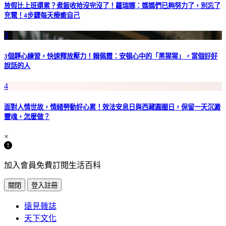
放假比上班還累？煮飯收拾沒完沒了！蘿瑞娜：媽媽們已夠努力了，別忘了
充電！4步驟每天療癒自己
3
3個靜心練習，快速釋放壓力！賴佩霞：安頓心中的「黑猩猩」，當個好好
說話的人
4
面對人情世故，情緒勞動好心累！效法安息日與西藏圓圈日，保留一天沉澱
靈魂，怎麼做？
×
加入會員免費訂閱生活百科
關閉
登入註冊
遠見雜誌
天下文化