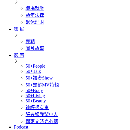
職場就業
熟年法律
退休理財
策 展
專題
圖片故事
影 音
50+People
50+Talk
50+讀者Show
50+熟齡MV特輯
50+Body
50+Living
50+Beauty
神經很有事
張曼娟我輩中人
鄧惠文時光心蘊
Podcast