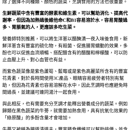
除了選擇不同種類、顏色的蔬菜，烹調食用的方法也很重要。
生鮮蔬菜中含有豐富的酵素和維生素，可以幫助消化、提高代
謝率，但因為加熱過後維他命C
和B1
容易溶於水，容易胃酸過
多、胃脹氣的人，更應該多吃生菜。
營養師特別推薦，可以將生洋蔥以醋醃漬一夜入味後食用，新
鮮洋蔥含有豐富的硫化物，有殺菌、促進腸胃蠕動的效果，多
酚也可以促進血流順暢、搭配醋含有的醋酸和檸檬酸，可以防
止血壓上升、對心血管也有益。
而紫色蔬菜像是紫色蘆筍、藍莓或是紫色高麗菜所含有的豐富
花青素，對於長時間使用3C產品、眼睛容易疲勞者特別有幫
助，但因為花青素也容易溶解在水中，因此烹調時也應避免時
間過長，並建議可連同湯汁一起食用。
與此相反，也有需要充分烹調才能釋出營養成分的蔬菜。例如
歸類在黑色蔬菜的牛蒡，就需要加熱食用，具有抗氧化效果的
「綠原酸」的多酚含量才會增加。
牛蒡又被稱為腸道清道夫，豐富膳食纖維可以幫助排便、並含