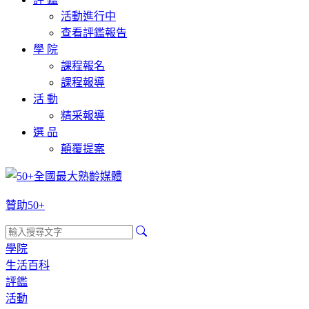
活動進行中
查看評鑑報告
學 院
課程報名
課程報導
活 動
精采報導
選 品
顛覆提案
贊助50+
學院
生活百科
評鑑
活動