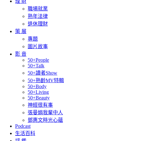
理 財
職場就業
熟年法律
退休理財
策 展
專題
圖片故事
影 音
50+People
50+Talk
50+讀者Show
50+熟齡MV特輯
50+Body
50+Living
50+Beauty
神經很有事
張曼娟我輩中人
鄧惠文時光心蘊
Podcast
生活百科
評 鑑