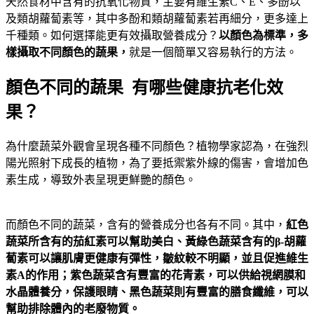
天然食材中含有的抗氧化物質，主要有維生素C、E、多酚以
及類胡蘿蔔素等，其中多酚和類胡蘿蔔素若再細分，更多達上
千種類。如何選擇能更有效攝取營養成分？
以顏色為標準，多
樣攝取不同顏色的蔬果，
就是一個簡單又容易執行的方法。
顏色不同的蔬果 有哪些健康抗老化效
果？
為什麼蔬菜外觀會呈現各種不同顏色？植物學家認為，在強烈
陽光照射下成長的植物，為了要抵禦紫外線的傷害，會增加色
素生成，導致外表呈現更鮮艷的顏色。
而顏色不同的蔬菜，含有的營養成分也各有不同。其中，
紅色
蔬菜所含有的茄紅素可以幫助美白、黃綠色蔬菜含有的β
-
胡蘿
蔔素可以讓肌膚更健康有彈性，皺紋較不明顯，並且促進維生
素A
的作用；紫色蔬菜含有豐富的花青素，可以供給視網膜和
水晶體養分，保護眼睛、黑色蔬菜則有豐富的膳食纖維，可以
幫助排除體內的老廢物質。