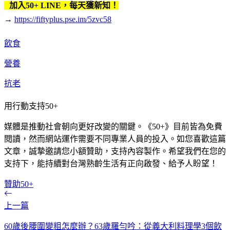
加入50+ LINE，每天獲新知！
→
https://fiftyplus.pse.im/5zvc58
飲食
營養
抗老
用行動支持50+
媒體是推動社會朝向更好改變的關鍵。《50+》目前皆為免費
閱讀，然而網站運作需要不同專業人員的投入。如您喜歡這篇
文章，誠摯邀請您小額贊助，支持內容製作。希望我們在您的
支持下，能持續對台灣熟齡生活有正向啟發、給予人盼望！
贊助50+
上一篇
60歲後腰圍變粗怎麼辦？63歲羅勻吟：從義大利料理學3個飲