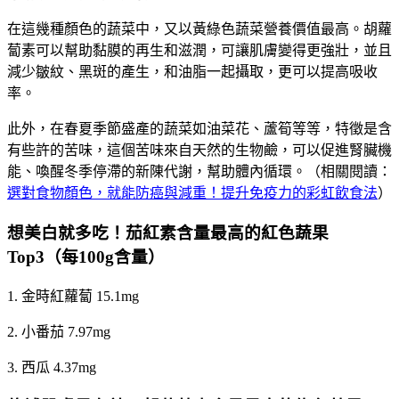
在這幾種顏色的蔬菜中，又以黃綠色蔬菜營養價值最高。胡蘿
蔔素可以幫助黏膜的再生和滋潤，可讓肌膚變得更強壯，並且
減少皺紋、黑斑的產生，和油脂一起攝取，更可以提高吸收
率。
此外，在春夏季節盛產的蔬菜如油菜花、蘆筍等等，特徵是含
有些許的苦味，這個苦味來自天然的生物鹼，可以促進腎臟機
能、喚醒冬季停滯的新陳代謝，幫助體內循環。（相關閱讀：
選對食物顏色，就能防癌與減重！提升免疫力的彩虹飲食法
）
想美白就多吃！茄紅素含量最高的紅色蔬果
Top3（每100g含量）
1. 金時紅蘿蔔 15.1mg
2. 小番茄 7.97mg
3. 西瓜 4.37mg