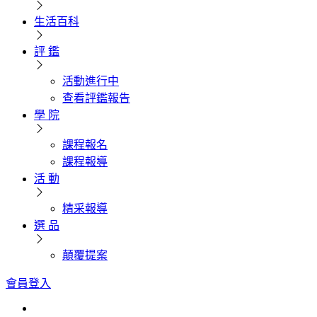
生活百科
評 鑑
活動進行中
查看評鑑報告
學 院
課程報名
課程報導
活 動
精采報導
選 品
顛覆提案
會員登入