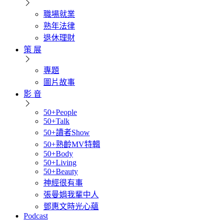
職場就業
熟年法律
退休理財
策 展
專題
圖片故事
影 音
50+People
50+Talk
50+讀者Show
50+熟齡MV特輯
50+Body
50+Living
50+Beauty
神經很有事
張曼娟我輩中人
鄧惠文時光心蘊
Podcast