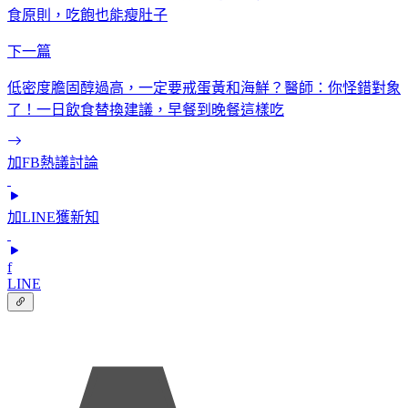
食原則，吃飽也能瘦肚子
下一篇
低密度膽固醇過高，一定要戒蛋黃和海鮮？醫師：你怪錯對象
了！一日飲食替換建議，早餐到晚餐這樣吃
加FB熱議討論
加LINE獲新知
f
LINE