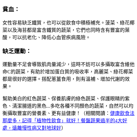
貧血：
女性容易缺乏鐵質，也可以從飲食中積極補充。菠菜、綠花椰
菜以及海苔都是富含鐵質的蔬菜，它們也同時含有豐富的葉
酸，可以抗老化、降低心血管疾病風險。
缺乏運動：
運動量不足會導致肌肉量減少，這時不妨可以多攝取富含維他
命C的蔬菜，有助於增加蛋白質的吸收率，高麗菜、綠花椰菜
都是很好的選擇。搭配蔥薑食用，則有溫補、增加代謝的效
果。
幫助美白的紅色蔬菜、保養肌膚的綠色蔬菜、保護眼睛的紫
色、清潔腸道的黑色...多吃各種不同顏色的蔬菜，自然可以均
衡攝取豐富的營養素、更有益健康！（相關閱讀：
健康飲食法
那麼多，記得「植物性飲食」就好！餐盤蔬果過半的4大好
處，遠離慢性病又對地球好
）