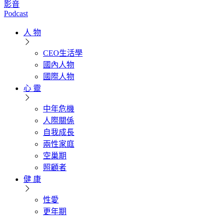
影音
Podcast
人 物
CEO生活學
國內人物
國際人物
心 靈
中年危機
人際關係
自我成長
兩性家庭
空巢期
照顧者
健 康
性愛
更年期