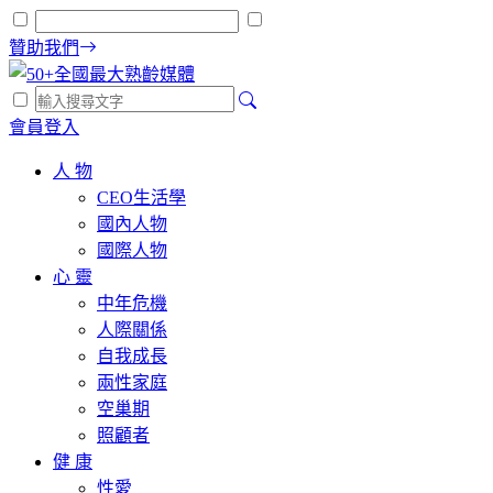
贊助我們
會員登入
人 物
CEO生活學
國內人物
國際人物
心 靈
中年危機
人際關係
自我成長
兩性家庭
空巢期
照顧者
健 康
性愛