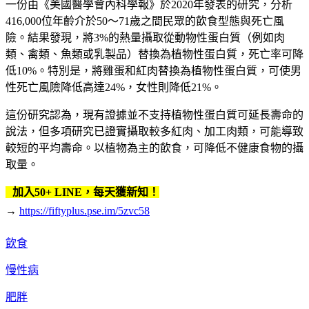
一份由《美國醫學會內科學報》於2020年發表的研究，分析
416,000位年齡介於50～71歲之間民眾的飲食型態與死亡風
險。結果發現，將3%的熱量攝取從動物性蛋白質（例如肉
類、禽類、魚類或乳製品）替換為植物性蛋白質，死亡率可降
低10%。特別是，將雞蛋和紅肉替換為植物性蛋白質，可使男
性死亡風險降低高達24%，女性則降低21%。
這份研究認為，現有證據並不支持植物性蛋白質可延長壽命的
說法，但多項研究已證實攝取較多紅肉、加工肉類，可能導致
較短的平均壽命。以植物為主的飲食，可降低不健康食物的攝
取量。
加入50+ LINE，每天獲新知！
→
https://fiftyplus.pse.im/5zvc58
飲食
慢性病
肥胖