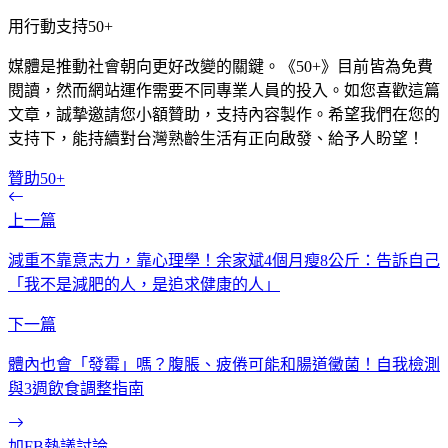
用行動支持50+
媒體是推動社會朝向更好改變的關鍵。《50+》目前皆為免費
閱讀，然而網站運作需要不同專業人員的投入。如您喜歡這篇
文章，誠摯邀請您小額贊助，支持內容製作。希望我們在您的
支持下，能持續對台灣熟齡生活有正向啟發、給予人盼望！
贊助50+
上一篇
減重不靠意志力，靠心理學！余家斌4個月瘦8公斤：告訴自己
「我不是減肥的人，是追求健康的人」
下一篇
體內也會「發霉」嗎？腹脹、疲倦可能和腸道黴菌！自我檢測
與3週飲食調整指南
加FB熱議討論