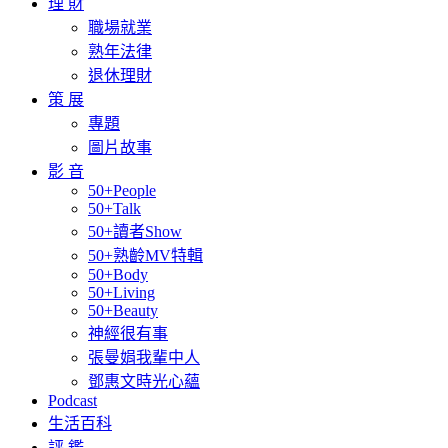
理 財
職場就業
熟年法律
退休理財
策 展
專題
圖片故事
影 音
50+People
50+Talk
50+讀者Show
50+熟齡MV特輯
50+Body
50+Living
50+Beauty
神經很有事
張曼娟我輩中人
鄧惠文時光心蘊
Podcast
生活百科
評 鑑