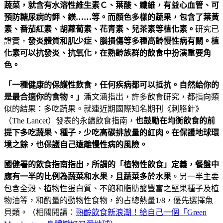
蔬菜，就含有水溶性維生素Ｃ、葉酸、纖維，有益心血管、可
預防糖尿病的鉀、鎂……
等。而顏色多樣的蔬果，包含了葉黃
素、番茄紅素、胡蘿蔔素、花青素、兒茶素等植化素。
研究已
證實，
發炎體質和肌少症、腦損傷等多種高齡慢性病有關。植
化素可以抗發炎、抗氧化，在熟齡族群的飲食中扮演重要角
色。
「一種健康的保護性飲食，任何疾病都可以抵抗。自然給你的
是最合適你的食物。」
潘文涵指出，許多飲食研究，都指向類
似的結果：多吃蔬果。就連近期國際知名期刊《刺胳針》
（The Lancet）發表的永續飲食指南，
也鼓勵在均衡飲食的前
提下多吃蔬果、種子，少吃高碳排放量的紅肉。在保護地球環
境之餘，也保護自己遠離慢性病的風險。
國健署的飲食指南指出，所謂的「植物性飲食」定義，餐盤中
應有一半的比例為蔬菜和水果，且蔬菜多於水果
。另一半主要
包含全穀、植物性蛋白質、不飽和脂肪酸豐富之堅果種子及植
物油等，和酌量的動物性食物，約占總熱量1/8，優先選擇魚
貝類。（相關閱讀：
熟齡飲食新浪潮！給自己一個「Green