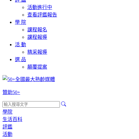
活動進行中
查看評鑑報告
學 院
課程報名
課程報導
活 動
精采報導
選 品
顛覆提案
贊助50+
學院
生活百科
評鑑
活動