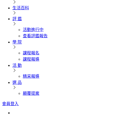
生活百科
評 鑑
活動進行中
查看評鑑報告
學 院
課程報名
課程報導
活 動
精采報導
選 品
顛覆提案
會員登入