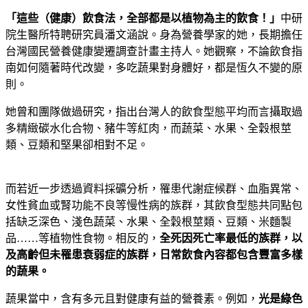
「這些（健康）飲食法，全部都是以植物為主的飲食！」
中研
院生醫所特聘研究員潘文涵說。身為營養學家的她，長期擔任
台灣國民營養健康變遷調查計畫主持人。她觀察，不論飲食指
南如何隨著時代改變，多吃蔬果對身體好，都是恆久不變的原
則。
她曾和團隊做過研究，指出台灣人的飲食型態平均而言攝取過
多精緻碳水化合物、豬牛等紅肉，而蔬菜、水果、全穀根莖
類、豆類和堅果卻相對不足。
而若近一步透過資料採礦分析，罹患代謝症候群、血脂異常、
女性貧血或腎功能不良等慢性病的族群，其飲食型態共同點包
括缺乏深色、淺色蔬菜、水果、全穀根莖類、豆類、米麵製
品……等植物性食物。相反的，
全死因死亡率最低的族群，以
及高齡但未罹患衰弱症的族群，日常飲食內容都包含豐富多樣
的蔬果。
蔬果當中，含有多元且對健康有益的營養素。例如，
光是綠色