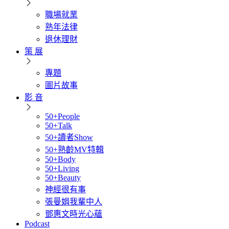
職場就業
熟年法律
退休理財
策 展
專題
圖片故事
影 音
50+People
50+Talk
50+讀者Show
50+熟齡MV特輯
50+Body
50+Living
50+Beauty
神經很有事
張曼娟我輩中人
鄧惠文時光心蘊
Podcast