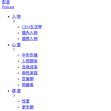
影音
Podcast
人 物
CEO生活學
國內人物
國際人物
心 靈
中年危機
人際關係
自我成長
兩性家庭
空巢期
照顧者
健 康
性愛
更年期