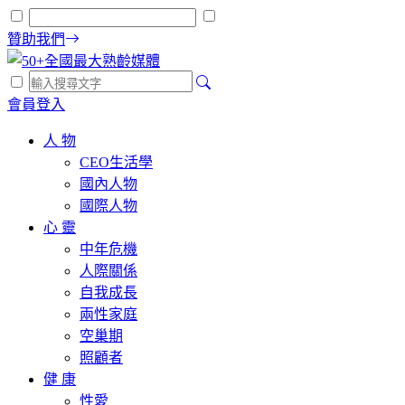
贊助我們
會員登入
人 物
CEO生活學
國內人物
國際人物
心 靈
中年危機
人際關係
自我成長
兩性家庭
空巢期
照顧者
健 康
性愛