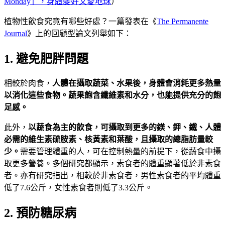
Monday」，身體變好又愛地球
）
植物性飲食究竟有哪些好處？一篇發表在《
The Permanente
Journal
》上的回顧型論文列舉如下：
1. 避免肥胖問題
相較於肉食，
人體在攝取蔬菜、水果後，身體會消耗更多熱量
以消化這些食物。蔬果飽含
纖維素和水分，也能提供充分的飽
足感。
此外，
以蔬食為主的飲食，可攝取到更多的鎂、鉀、鐵、人體
必需的維生素硫胺素、核黃素和葉酸，且攝取的總脂肪量較
少。
需要管理體重的人，可在控制熱量的前提下，從蔬食中攝
取更多營養。多個研究都顯示，素食者的體重顯著低於非素食
者。亦有研究指出，相較於非素食者，男性素食者的平均體重
低了7.6公斤，女性素食者則低了3.3公斤。
2. 預防糖尿病