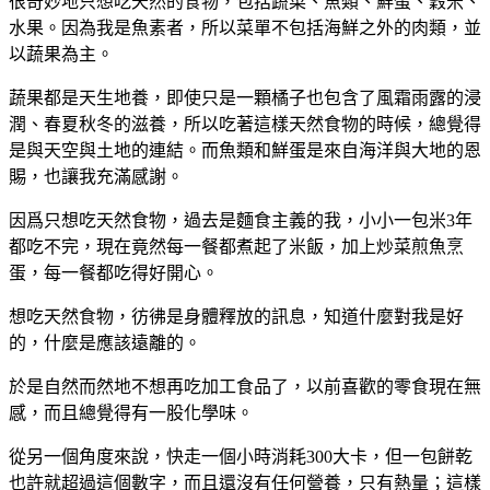
很奇妙地只想吃天然的食物，包括蔬菜、魚類、鮮蛋、穀米、
水果。因為我是魚素者，所以菜單不包括海鮮之外的肉類，並
以蔬果為主。
蔬果都是天生地養，即使只是一顆橘子也包含了風霜雨露的浸
潤、春夏秋冬的滋養，所以吃著這樣天然食物的時候，總覺得
是與天空與土地的連結。而魚類和鮮蛋是來自海洋與大地的恩
賜，也讓我充滿感謝。
因爲只想吃天然食物，過去是麵食主義的我，小小一包米3年
都吃不完，現在竟然每一餐都煮起了米飯，加上炒菜煎魚烹
蛋，每一餐都吃得好開心。
想吃天然食物，彷彿是身體釋放的訊息，知道什麼對我是好
的，什麼是應該遠離的。
於是自然而然地不想再吃加工食品了，以前喜歡的零食現在無
感，而且總覺得有一股化學味。
從另一個角度來說，快走一個小時消耗300大卡，但一包餅乾
也許就超過這個數字，而且還沒有任何營養，只有熱量；這樣