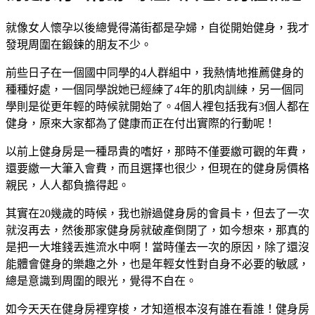
就像女人懷孕以後總覺得滿街都是孕婦，自從開始健身，我才
發現周圍在鍛鍊的朋友不少。
前些日子在一個國中同學的4人群組中，我熱情地推薦健身的
種種好處，一個同學說她已經練了4年的肌肉訓練，另一個同
學則是從更年輕的時候就開始了。4個人裡包括我有3個人都在
健身，原來大家都為了健康而正在付出實際的行動呢！
以前上健身房是一種昂貴的嗜好，那時不僅要繳可觀的年費，
還要繳一大筆入會費，而且選擇也很少，但現在的健身房價格
親民，人人都負擔得起。
其實在20幾歲的時候，我也辦過健身房的會員卡，但去了一次
就沒再去，然後那家健身房就破產倒閉了，如今想來，那真的
是把一大堆錢丟進流水中啊！當時僅去一次的原因，除了還沒
能體會健身的樂趣之外，也是年輕女性對自身不必要的敏感，
總是意識到周圍的眼光，覺得不自在。
如今天天在健身房裡穿梭，才知道根本沒有誰在看誰！健身房