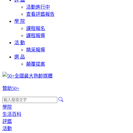
活動進行中
查看評鑑報告
學 院
課程報名
課程報導
活 動
精采報導
選 品
顛覆提案
贊助50+
學院
生活百科
評鑑
活動