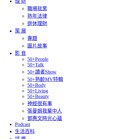
理 財
職場就業
熟年法律
退休理財
策 展
專題
圖片故事
影 音
50+People
50+Talk
50+讀者Show
50+熟齡MV特輯
50+Body
50+Living
50+Beauty
神經很有事
張曼娟我輩中人
鄧惠文時光心蘊
Podcast
生活百科
評 鑑