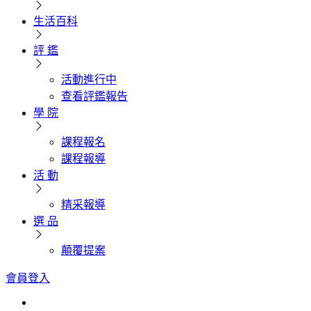
生活百科
評 鑑
活動進行中
查看評鑑報告
學 院
課程報名
課程報導
活 動
精采報導
選 品
顛覆提案
會員登入