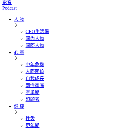
影音
Podcast
人 物
CEO生活學
國內人物
國際人物
心 靈
中年危機
人際關係
自我成長
兩性家庭
空巢期
照顧者
健 康
性愛
更年期