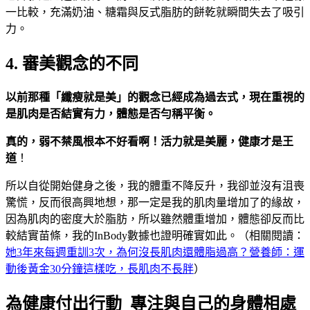
一比較，充滿奶油、糖霜與反式脂肪的餅乾就瞬間失去了吸引
力。
4. 審美觀念的不同
以前那種「纖瘦就是美」的觀念已經成為過去式，現在重視的
是肌肉是否結實有力，體態是否勻稱平衡。
真的，弱不禁風根本不好看啊！活力就是美麗，健康才是王
道
！
所以自從開始健身之後，我的體重不降反升，我卻並沒有沮喪
驚慌，反而很高興地想，那一定是我的肌肉量增加了的緣故，
因為肌肉的密度大於脂肪，所以雖然體重增加，體態卻反而比
較結實苗條，我的InBody數據也證明確實如此。（相關閱讀：
她3年來每週重訓3次，為何沒長肌肉還體脂過高？營養師：運
動後黃金30分鐘這樣吃，長肌肉不長胖
）
為健康付出行動 專注與自己的身體相處