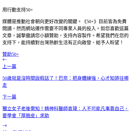
用行動支持50+
媒體是推動社會朝向更好改變的關鍵。《50+》目前皆為免費
閱讀，然而網站運作需要不同專業人員的投入。如您喜歡這篇
文章，誠摯邀請您小額贊助，支持內容製作。希望我們在您的
支持下，能持續對台灣熟齡生活有正向啟發、給予人盼望！
贊助50+
上一篇
50歲就是沒時間說假話了！巴奈：把身體練強，心才知道往哪
走
下一篇
獨立女子老後需知！精神科醫師袁瑋：人不可能凡事靠自己，
要學會「厚臉皮」求助