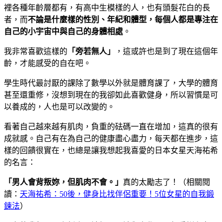
裡各種年齡層都有，有高中生模樣的人，也有頭髮花白的長
者，而
不論是什麼樣的性別、年紀和體型，每個人都是專注在
自己的小宇宙中與自己的身體相處
。
我非常喜歡這樣的
「旁若無人」
，這或許也是到了現在這個年
齡，才能感受的自在吧。
學生時代最討厭的課除了數學以外就是體育課了，大學的體育
甚至還重修，沒想到現在的我卻如此喜歡健身，所以習慣是可
以養成的，人也是可以改變的。
看著自己越來越有肌肉，負重的砝碼一直在增加，這真的很有
成就感。自己有在為自己的健康盡心盡力，每天都在進步，這
樣的回饋很實在，也總是讓我想起我喜愛的日本女星天海祐希
的名言：
「男人會背叛妳，但肌肉不會。」
真的太勵志了！（相關閱
讀：
天海祐希：50後，健身比找伴侶重要！5位女星的自我鍛
鍊法
）