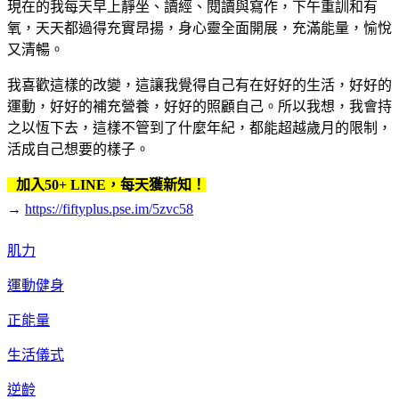
現在的我每天早上靜坐、讀經、閱讀與寫作，下午重訓和有
氧，天天都過得充實昂揚，身心靈全面開展，充滿能量，愉悅
又清暢。
我喜歡這樣的改變，這讓我覺得自己有在好好的生活，好好的
運動，好好的補充營養，好好的照顧自己。所以我想，我會持
之以恆下去，這樣不管到了什麼年紀，都能超越歲月的限制，
活成自己想要的樣子。
加入50+ LINE，每天獲新知！
→
https://fiftyplus.pse.im/5zvc58
肌力
運動健身
正能量
生活儀式
逆齡