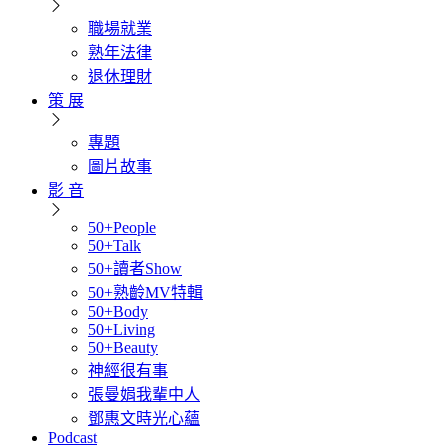
職場就業
熟年法律
退休理財
策 展
專題
圖片故事
影 音
50+People
50+Talk
50+讀者Show
50+熟齡MV特輯
50+Body
50+Living
50+Beauty
神經很有事
張曼娟我輩中人
鄧惠文時光心蘊
Podcast