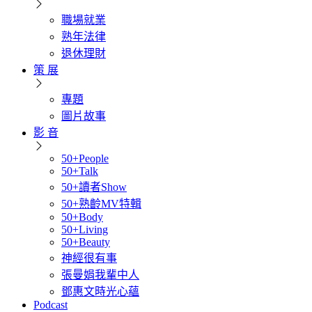
職場就業
熟年法律
退休理財
策 展
專題
圖片故事
影 音
50+People
50+Talk
50+讀者Show
50+熟齡MV特輯
50+Body
50+Living
50+Beauty
神經很有事
張曼娟我輩中人
鄧惠文時光心蘊
Podcast