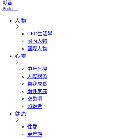
影音
Podcast
人 物
CEO生活學
國內人物
國際人物
心 靈
中年危機
人際關係
自我成長
兩性家庭
空巢期
照顧者
健 康
性愛
更年期