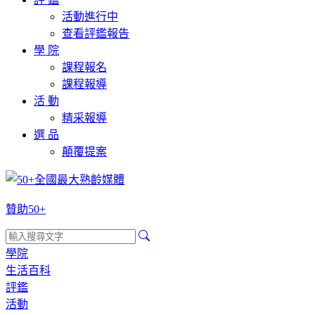
活動進行中
查看評鑑報告
學 院
課程報名
課程報導
活 動
精采報導
選 品
顛覆提案
贊助50+
學院
生活百科
評鑑
活動