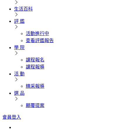
生活百科
評 鑑
活動進行中
查看評鑑報告
學 院
課程報名
課程報導
活 動
精采報導
選 品
顛覆提案
會員登入