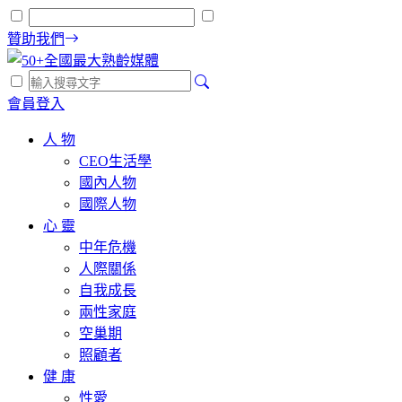
贊助我們
會員登入
人 物
CEO生活學
國內人物
國際人物
心 靈
中年危機
人際關係
自我成長
兩性家庭
空巢期
照顧者
健 康
性愛