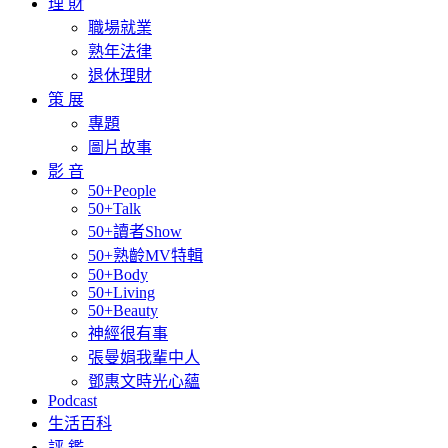
理 財
職場就業
熟年法律
退休理財
策 展
專題
圖片故事
影 音
50+People
50+Talk
50+讀者Show
50+熟齡MV特輯
50+Body
50+Living
50+Beauty
神經很有事
張曼娟我輩中人
鄧惠文時光心蘊
Podcast
生活百科
評 鑑