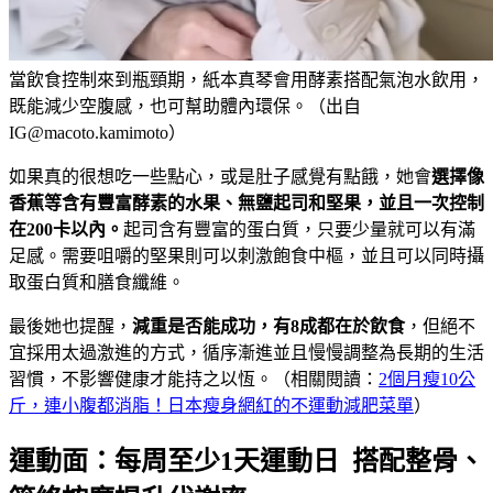
當飲食控制來到瓶頸期，紙本真琴會用酵素搭配氣泡水飲用，
既能減少空腹感，也可幫助體內環保。（出自
IG@macoto.kamimoto）
如果真的很想吃一些點心，或是肚子感覺有點餓，她會
選擇像
香蕉等含有豐富酵素的水果、無鹽起司和堅果，並且一次控制
在
200
卡以內。
起司含有豐富的蛋白質，只要少量就可以有滿
足感。需要咀嚼的堅果則可以刺激飽食中樞，並且可以同時攝
取蛋白質和膳食纖維。
最後她也提醒，
減重是否能成功，有
8
成都在於飲食
，但絕不
宜採用太過激進的方式，循序漸進並且慢慢調整為長期的生活
習慣，不影響健康才能持之以恆。（相關閱讀：
2個月瘦10公
斤，連小腹都消脂！日本瘦身網紅的不運動減肥菜單
）
運動面：每周至少1天運動日 搭配整骨、