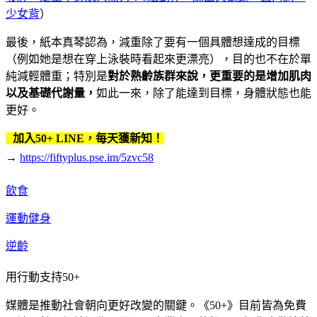
少女背
）
最後，紙本真琴認為，減重除了要有一個具體想達成的目標
（例如她是想在穿上泳裝時看起來更漂亮），目的也不在於單
純減輕體重；特別是
對於熟齡族群來說，更重要的是增加肌肉
以及基礎代謝量，
如此一來，除了能達到目標，身體狀態也能
更好。
加入50+ LINE，每天獲新知！
→
https://fiftyplus.pse.im/5zvc58
飲食
運動健身
逆齡
用行動支持50+
媒體是推動社會朝向更好改變的關鍵。《50+》目前皆為免費