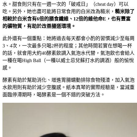
水。甜食則只有在一週一次的「破戒日」（cheat day）可以
吃。另外，她也盡可能將日常食用的白米改為糙米，
糙米除了
相較於白米含有
6
倍的膳食纖維、12
倍的維他命E
，也有豐富
的礦物質，有助於改善腸道環境。
此外還有一個重點：她將過去每天都會小酌的習慣減少至每周
3、4次，一次最多只喝2杯的程度；其他時間若實在想喝一杯
的話，就會用大約40酵素飲調入氣泡水代替，氣泡飲也會給人
一種在喝High Ball（一種以威士忌兌蘇打水的調酒）般的愉悅
感。
酵素有助於幫助消化、增進胃腸蠕動排除食物殘渣，加入氣泡
水飲用則有助於減少空腹感。紙本真琴的實際經驗是，當減重
面臨停滯期時，喝酵素是一個不錯的突破方法。