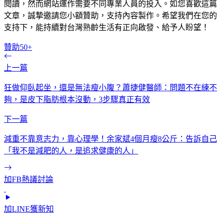
閱讀，然而網站運作需要不同專業人員的投入。如您喜歡這篇
文章，誠摯邀請您小額贊助，支持內容製作。希望我們在您的
支持下，能持續對台灣熟齡生活有正向啟發、給予人盼望！
贊助50+
上一篇
狂做仰臥起坐，還是無法瘦小腹？蕭捷健醫師：問題不在練不
夠，是皮下脂肪根本沒動，3步驟真正有效
下一篇
減重不靠意志力，靠心理學！余家斌4個月瘦8公斤：告訴自己
「我不是減肥的人，是追求健康的人」
加FB熱議討論
加LINE獲新知