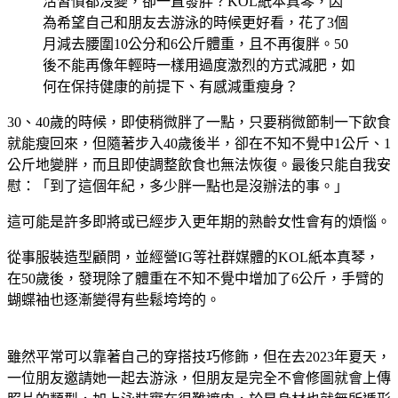
活習慣都沒變，卻一直發胖？KOL紙本真琴，因
為希望自己和朋友去游泳的時候更好看，花了3個
月減去腰圍10公分和6公斤體重，且不再復胖。50
後不能再像年輕時一樣用過度激烈的方式減肥，如
何在保持健康的前提下、有感減重瘦身？
30、40歲的時候，即使稍微胖了一點，只要稍微節制一下飲食
就能瘦回來，但隨著步入40歲後半，卻在不知不覺中1公斤、1
公斤地變胖，而且即使調整飲食也無法恢復。最後只能自我安
慰：「到了這個年紀，多少胖一點也是沒辦法的事。」
這可能是許多即將或已經步入更年期的熟齡女性會有的煩惱。
從事服裝造型顧問，並經營IG等社群媒體的KOL紙本真琴，
在50歲後，發現除了體重在不知不覺中增加了6公斤，手臂的
蝴蝶袖也逐漸變得有些鬆垮垮的。
雖然平常可以靠著自己的穿搭技巧修飾，但在去2023年夏天，
一位朋友邀請她一起去游泳，但朋友是完全不會修圖就會上傳