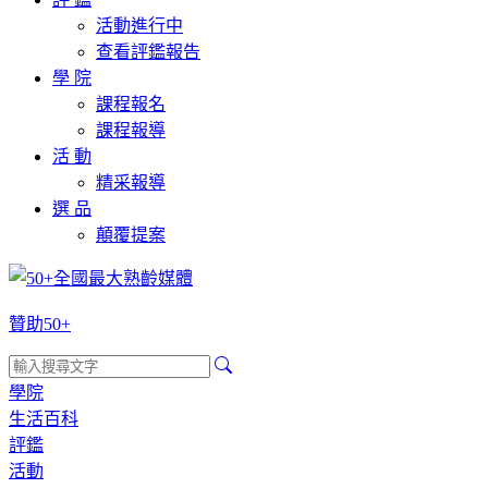
活動進行中
查看評鑑報告
學 院
課程報名
課程報導
活 動
精采報導
選 品
顛覆提案
贊助50+
學院
生活百科
評鑑
活動