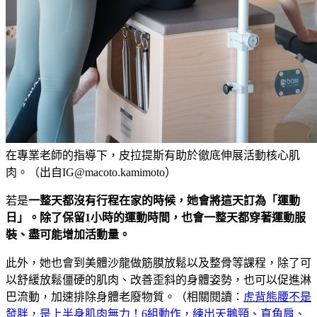
在專業老師的指導下，皮拉提斯有助於徹底伸展活動核心肌
肉。（出自IG@macoto.kamimoto）
若是
一整天都沒有行程在家的時候，她會將這天訂為「運動
日」。除了保留
1
小時的運動時間，也會一整天都穿著運動服
裝、盡可能增加活動量。
此外，她也會到美體沙龍做筋膜放鬆以及整骨等課程，除了可
以舒緩放鬆僵硬的肌肉、改善歪斜的身體姿勢，也可以促進淋
巴流動，加速排除身體老廢物質。（相關閱讀：
虎背熊腰不是
發胖，是上半身肌肉無力！6組動作，練出天鵝頸、直角肩、