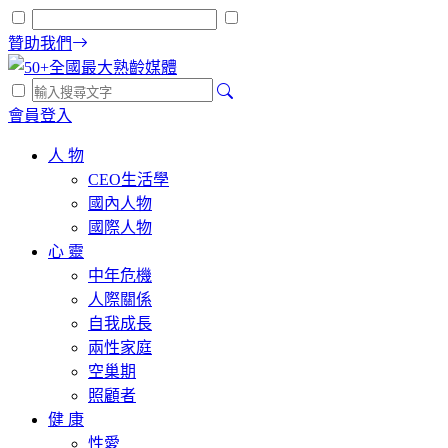
贊助我們
會員登入
人 物
CEO生活學
國內人物
國際人物
心 靈
中年危機
人際關係
自我成長
兩性家庭
空巢期
照顧者
健 康
性愛