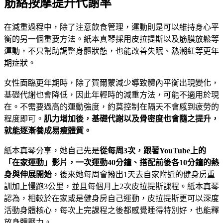
筋絡按摩提升代謝率
在減重過程中，除了注意飲食管理，運動則是可以維持身心平
衡的另一個重要方法。紙本真琴採用皮拉提斯以及筋膜放鬆等
運動，不只幫助調整身體狀態，也能改善失眠、熱潮紅等更年
期症狀。
女性面臨更年期時，除了賀爾蒙減少導致體內平衡出現變化，
基礎代謝也會降低，因此年輕時的減重方法，可能不適用於現
在。不需要過高的運動強度，約莫控制在隔天不會感到疲勞的
程度即可。
肌力增加後，基礎代謝以及骨密度也會隨之提升，
就能逐漸養成易瘦體質。
紙本真琴分享，她自己先是
從每周3次，跟著YouTube上的
「在家運動」影片，一次運動40分鐘、搭配前後各10分鐘的熱
身與伸展開始
，後來她每周會撥出1天去自家附近的健身房重
訓加上慢跑3公里，並且每個月上2次皮拉提斯課程。紙本真琴
認為，相較於在家或是健身房自己運動，皮拉提斯更可以深度
活動身體核心，每次上完課程之後都感覺睡得特別好，也能釋
放身體壓力。