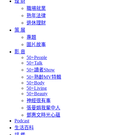
理 財
職場就業
熟年法律
退休理財
策 展
專題
圖片故事
影 音
50+People
50+Talk
50+讀者Show
50+熟齡MV特輯
50+Body
50+Living
50+Beauty
神經很有事
張曼娟我輩中人
鄧惠文時光心蘊
Podcast
生活百科
評 鑑