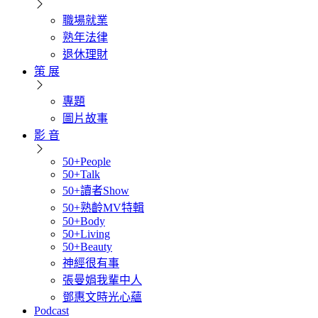
職場就業
熟年法律
退休理財
策 展
專題
圖片故事
影 音
50+People
50+Talk
50+讀者Show
50+熟齡MV特輯
50+Body
50+Living
50+Beauty
神經很有事
張曼娟我輩中人
鄧惠文時光心蘊
Podcast