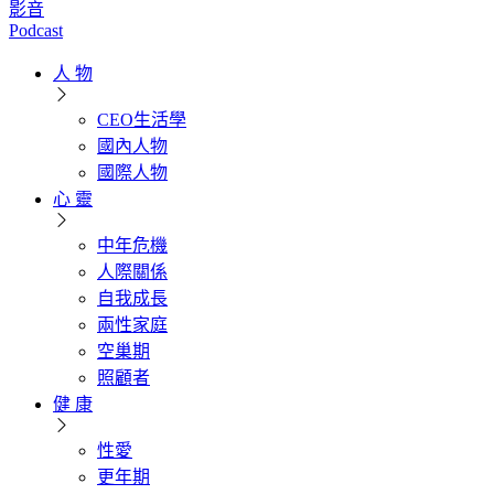
影音
Podcast
人 物
CEO生活學
國內人物
國際人物
心 靈
中年危機
人際關係
自我成長
兩性家庭
空巢期
照顧者
健 康
性愛
更年期