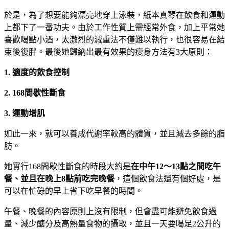
於是，為了想要能夠漂亮地穿上泳裝，紙本真琴在飲食和運動
上都下了一番功夫。由於工作性質上需經常外食，加上平常她
喜歡喝點小酒，太激烈的減重法不僅難以執行，也很容易在結
束後復胖。最後她歸納出最有效果的瘦身方法有3大原則：
1.
適度的飲食控制
2. 168
間歇性斷食
3.
運動增肌
如此一來，就可以養成代謝率較高的體質，並且減去多餘的脂
肪。
她實行168間歇性斷食的時段大約是
在中午
12～
13
點之間吃午
餐、並且在晚上8
點前吃完晚餐
，這個飲食法還有個好處，是
可以在忙碌的早上省下吃早餐的時間。
午餐、晚餐的內容原則上沒有限制，但會盡可能避免飲食過
量、減少醣分及高熱量食物的攝取，並且一天要喝足2公升的