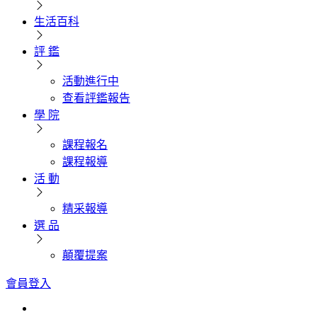
生活百科
評 鑑
活動進行中
查看評鑑報告
學 院
課程報名
課程報導
活 動
精采報導
選 品
顛覆提案
會員登入