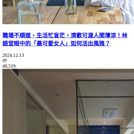
職場不順遂、生活忙盲茫，清歡可渡人間薄涼！林
語堂眼中的「最可愛女人」如何活出風雅？
2024.12.13
40,519