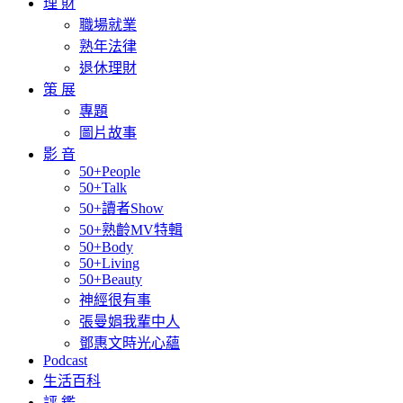
理 財
職場就業
熟年法律
退休理財
策 展
專題
圖片故事
影 音
50+People
50+Talk
50+讀者Show
50+熟齡MV特輯
50+Body
50+Living
50+Beauty
神經很有事
張曼娟我輩中人
鄧惠文時光心蘊
Podcast
生活百科
評 鑑