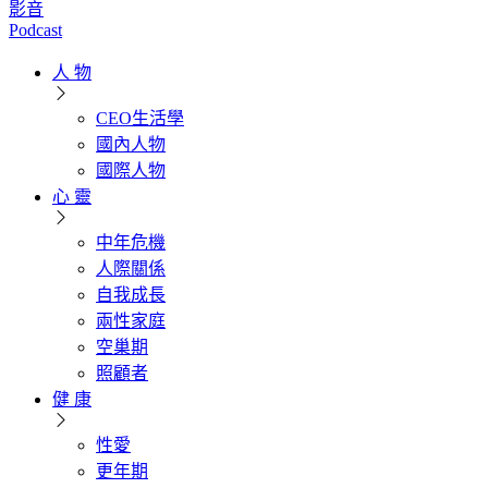
影音
Podcast
人 物
CEO生活學
國內人物
國際人物
心 靈
中年危機
人際關係
自我成長
兩性家庭
空巢期
照顧者
健 康
性愛
更年期