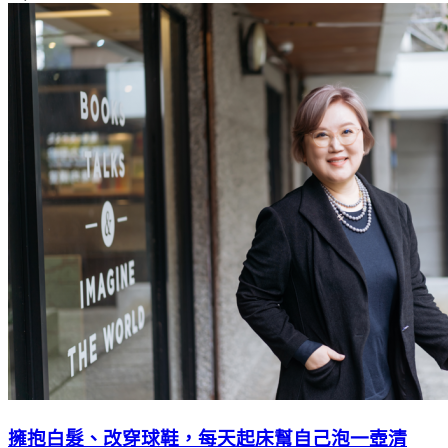
擁抱白髮、改穿球鞋，每天起床幫自己泡一壺清