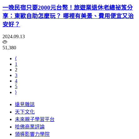
一晚民宿只要2000元台幣！旅遊業退休老總祕笈分
享：東歐自助怎麼玩？ 哪裡有美景、費用便宜又治
安好？
2024.09.13
51,380
⟨
1
2
3
4
5
⟩
遠見雜誌
天下文化
未來親子學習平台
哈佛商業評論
領導影響力學院