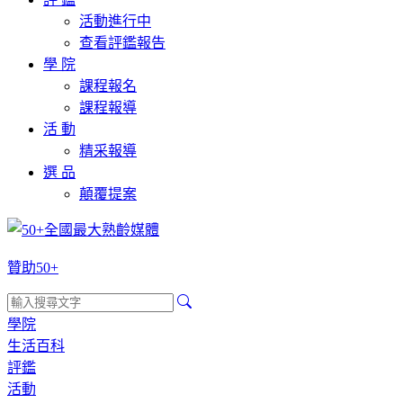
活動進行中
查看評鑑報告
學 院
課程報名
課程報導
活 動
精采報導
選 品
顛覆提案
贊助50+
學院
生活百科
評鑑
活動