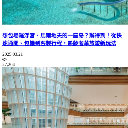
想包場羅浮宮、馬爾地夫的一座島？辦得到！從快
速通關、包機到客製行程，熟齡奢華旅遊新玩法
2025.03.21
27,264