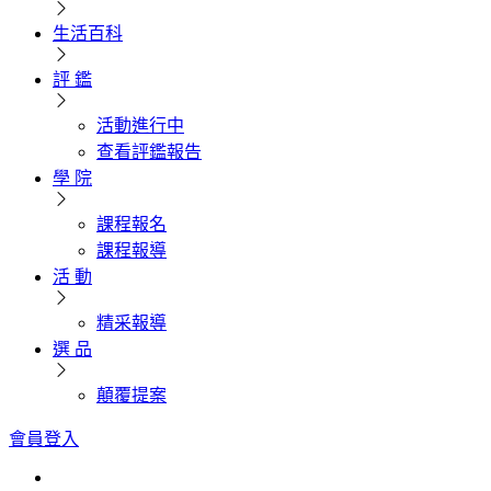
生活百科
評 鑑
活動進行中
查看評鑑報告
學 院
課程報名
課程報導
活 動
精采報導
選 品
顛覆提案
會員登入