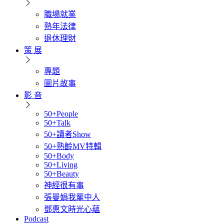
職場就業
熟年法律
退休理財
策 展
專題
圖片故事
影 音
50+People
50+Talk
50+讀者Show
50+熟齡MV特輯
50+Body
50+Living
50+Beauty
神經很有事
張曼娟我輩中人
鄧惠文時光心蘊
Podcast