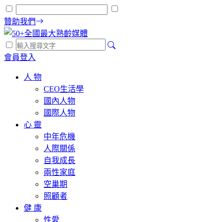
贊助我們
會員登入
人 物
CEO生活學
國內人物
國際人物
心 靈
中年危機
人際關係
自我成長
兩性家庭
空巢期
照顧者
健 康
性愛