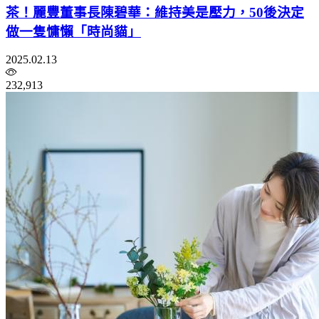
茶！麗豐董事長陳碧華：維持美是壓力，50後決定
做一隻慵懶「時尚貓」
2025.02.13
232,913