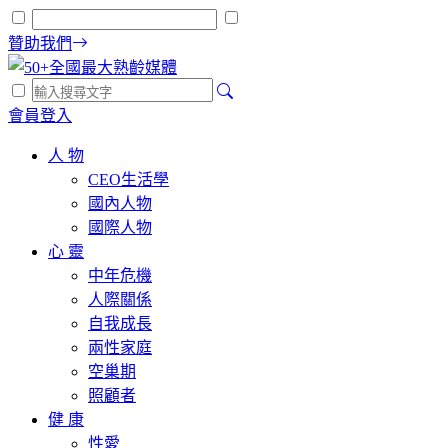
贊助我們
會員登入
人 物
CEO生活學
國內人物
國際人物
心 靈
中年危機
人際關係
自我成長
兩性家庭
空巢期
照顧者
健 康
性愛