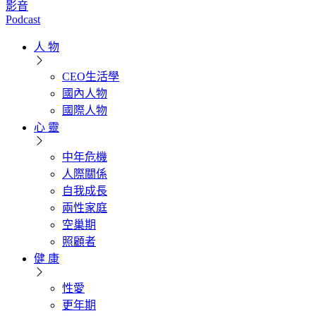
影音
Podcast
人 物
CEO生活學
國內人物
國際人物
心 靈
中年危機
人際關係
自我成長
兩性家庭
空巢期
照顧者
健 康
性愛
更年期