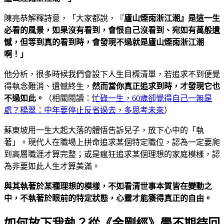
陳亮恭解釋詩意，「大家都說，『
廬山煙雨浙江潮』是這一生
必看的風景，如果沒有看到，會恨自己沒看到、宛如有萬般遺
憾，但等到真的看到時，會發現不過就是廬山煙雨浙江潮
啊！」
他分析，很多時候我們會設下人生目標清單，若追求不到便覺
得執念難消、遺憾終生，
然而當你真正追求到時，才發現它也
不過如此。
（相關閱讀：
忙碌一生，60歲卻覺得自己一無是
處？楊翠：中年要停止反省過去，多思考未來
）
蘇東坡用一生大起大落的體悟告訴兒子，放下心中的「執
著」。現代人在職場上拼命追求某個特定職位，認為一定要爬
到高層職涯才算完整；或是瘋狂追求某個理想的家庭模樣，認
為非要如此人生才算美滿。
與其執著於某種理想的模樣，不如看清世事本質皆在變動之
中，不執著於眼前的特定狀態，心靈才能獲得真正的自由。
如何放下我執？從《金剛經》學不期待回