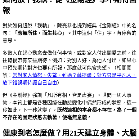
報
對於如何超脫「我執」，陳亮恭也提到經典《金剛經》中的名
句：
「應無所住，而生其心」。
其中這個「住」字，有停留的
意思。
多數人在起心動念去做任何事情、或對家人付出關愛之前，往
往背後帶有某些期待。例如：對別人好、為他人付出，如果心
中預先期待對方也要有所報，那麼就可能會失望。（相關閱
讀：
常對家人憤怒、失望、難過？薩提爾：對方只是平凡人，
放下錯誤期待讓自己自由
）
但《金剛經》強調「凡所有相，皆是虛妄」。世間一切人事
物，本質上都是各種因緣在動態變化中偶然形成的狀態，這一
秒如此，下一秒就變了。
既然連相的本身都不存在，為了一個
不存在的固定狀態去執著，便毫無意義。
健康到老怎麼做？用21天建立身體、大腦