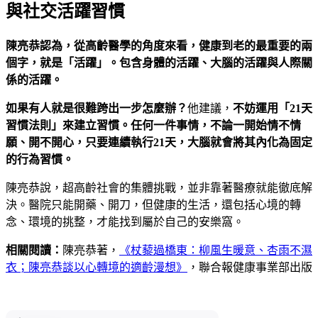
與社交活躍習慣
陳亮恭認為，從高齡醫學的角度來看，健康到老的最重要的兩
個字，就是「活躍」。包含身體的活躍、大腦的活躍與人際關
係的活躍。
如果有人就是很難跨出一步怎麼辦？
他建議，
不妨運用「
21
天
習慣法則」來建立習慣。任何一件事情，不論一開始情不情
願、開不開心，只要連續執行
21
天，大腦就會將其內化為固定
的行為習慣。
陳亮恭說，超高齡社會的集體挑戰，並非靠著醫療就能徹底解
決。醫院只能開藥、開刀，但健康的生活，還包括心境的轉
念、環境的挑整，才能找到屬於自己的安樂窩。
相關
閱讀：
陳亮恭著，
《杖藜過橋東：柳風生暖意、杏雨不濕
衣；陳亮恭談以心轉境的適齡漫想》
，聯合報健康事業部出版