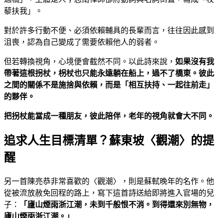
藜扶我」。
對於許多行動不便、必須依賴輔具的長輩而言，往往因此感到
沮喪，認為自己變成了需要依賴他人的弱者。
但若轉換視角，心境便會截然不同。以此詩來說，
如果沒有我
帶著這根拐杖，枴杖也只能永遠躺在船上，過不了橋東。彼此
之間的關係不是施捨與依賴，而是「相互扶持、一起往前走」
的夥伴。
把拐杖能當成一種朋友，彼此陪伴，老年的視角就會大不同。
追求人生目標清單？蘇東坡〈觀潮〉的提
醒
另一首陳亮恭非常喜歡的〈觀潮〉，則是蘇軾晚年的名作。他
從被流放赦免回程的路上，寫下這首詩送給即將進入官場的兒
子：
「廬山煙雨浙江潮，未到千般恨不消。到得還來別無物，
廬山煙雨浙江潮。」