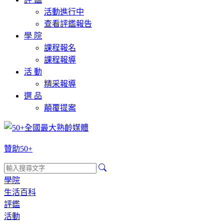
活動進行中
查看評鑑報告
學 院
課程報名
課程報導
活 動
精采報導
選 品
顛覆提案
贊助50+
學院
生活百科
評鑑
活動