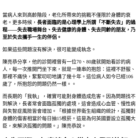
當病人來到高齡階段，老化所帶來的挑戰不僅限於身體的衰
老。更多時候，
長者面臨的是心理學上所謂「不斷失去」的過
程
——
失去職場舞台、失去健康的身體、失去同齡的朋友，乃
至於失去攜手一生的伴侶。
如果這些問題沒有解決，很可能變成執念。
陳亮恭分享，他的診間裡曾有一位70、80歲就開始看診的病
人，每一次推開門坐下來，就是一連串的抱怨：這裡不舒服、
那裡不痛快，絮絮叨叨地講了幾十年。這位病人如今已經106
歲了，所抱怨的問題仍然一樣。。
而長期的「我執」，確實可能對身體造成危害。因為問題找不
到解決，長者常會面臨孤獨的處境，這會造成心血管、慢性病
與失智症風險皆會增加。「根據世界衛生組織的統計，孤獨對
身體的傷害相當於每日抽15根菸。這是為何英國要設立孤獨大
臣，來解決孤獨的問題。」陳亮恭說。