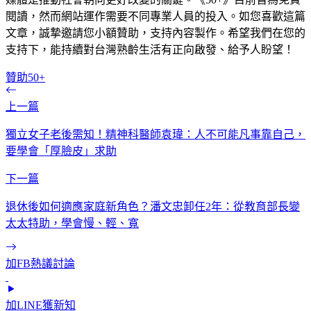
閱讀，然而網站運作需要不同專業人員的投入。如您喜歡這篇
文章，誠摯邀請您小額贊助，支持內容製作。希望我們在您的
支持下，能持續對台灣熟齡生活有正向啟發、給予人盼望！
贊助50+
上一篇
獨立女子老後需知！精神科醫師袁瑋：人不可能凡事靠自己，
要學會「厚臉皮」求助
下一篇
退休後如何適應家庭新角色？潘文忠卸任2年：從教育部長變
太太特助，學會慢、輕、寬
加FB熱議討論
加LINE獲新知