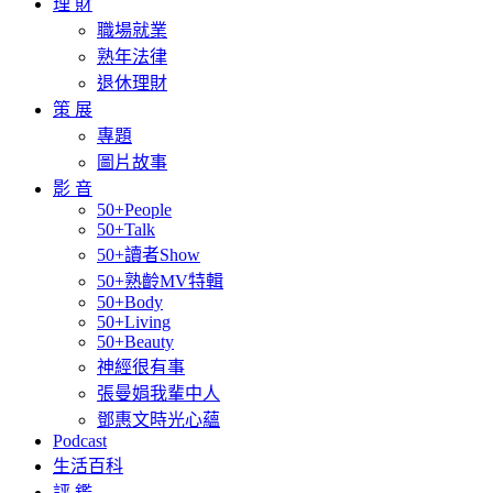
理 財
職場就業
熟年法律
退休理財
策 展
專題
圖片故事
影 音
50+People
50+Talk
50+讀者Show
50+熟齡MV特輯
50+Body
50+Living
50+Beauty
神經很有事
張曼娟我輩中人
鄧惠文時光心蘊
Podcast
生活百科
評 鑑