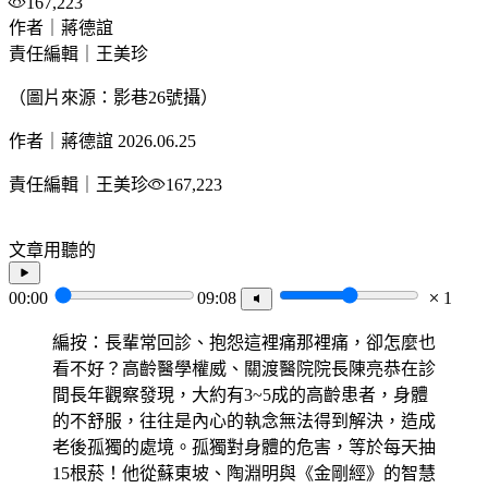
167,223
作者｜蔣德誼
責任編輯｜王美珍
（圖片來源：影巷26號攝）
作者｜蔣德誼
2026.06.25
責任編輯｜王美珍
167,223
文章用聽的
00:00
09:08
1
編按：長輩常回診、抱怨這裡痛那裡痛，卻怎麼也
看不好？高齡醫學權威、關渡醫院院長陳亮恭在診
間長年觀察發現，大約有3~5成的高齡患者，身體
的不舒服，往往是內心的執念無法得到解決，造成
老後孤獨的處境。孤獨對身體的危害，等於每天抽
15根菸！他從蘇東坡、陶淵明與《金剛經》的智慧