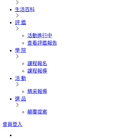
生活百科
評 鑑
活動進行中
查看評鑑報告
學 院
課程報名
課程報導
活 動
精采報導
選 品
顛覆提案
會員登入