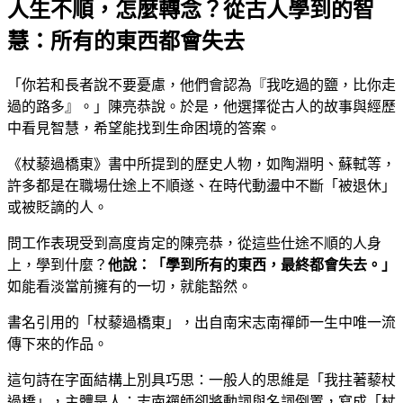
人生不順，怎麼轉念？從古人學到的智
慧：所有的東西都會失去
「你若和長者說不要憂慮，他們會認為『我吃過的鹽，比你走
過的路多』。」陳亮恭說。於是，他選擇從古人的故事與經歷
中看見智慧，希望能找到生命困境的答案。
《杖藜過橋東》書中所提到的歷史人物，如陶淵明、蘇軾等，
許多都是在職場仕途上不順遂、在時代動盪中不斷「被退休」
或被貶謫的人。
問工作表現受到高度肯定的陳亮恭，從這些仕途不順的人身
上，學到什麼？
他說：「學到所有的東西，最終都會失去。」
如能看淡當前擁有的一切，就能豁然。
書名引用的「杖藜過橋東」，出自南宋志南禪師一生中唯一流
傳下來的作品。
這句詩在字面結構上別具巧思：一般人的思維是「我拄著藜杖
過橋」，主體是人；志南禪師卻將動詞與名詞倒置，寫成「杖