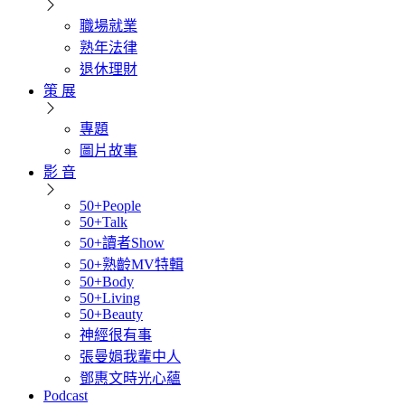
職場就業
熟年法律
退休理財
策 展
專題
圖片故事
影 音
50+People
50+Talk
50+讀者Show
50+熟齡MV特輯
50+Body
50+Living
50+Beauty
神經很有事
張曼娟我輩中人
鄧惠文時光心蘊
Podcast