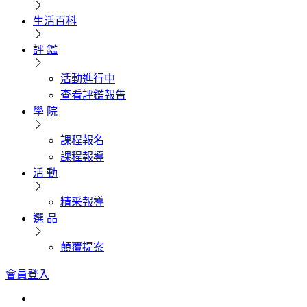
生活百科
評 鑑
活動進行中
查看評鑑報告
學 院
課程報名
課程報導
活 動
精采報導
選 品
顛覆提案
會員登入