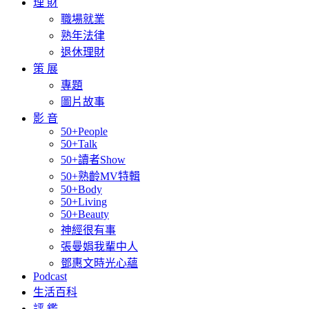
理 財
職場就業
熟年法律
退休理財
策 展
專題
圖片故事
影 音
50+People
50+Talk
50+讀者Show
50+熟齡MV特輯
50+Body
50+Living
50+Beauty
神經很有事
張曼娟我輩中人
鄧惠文時光心蘊
Podcast
生活百科
評 鑑