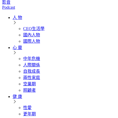
影音
Podcast
人 物
CEO生活學
國內人物
國際人物
心 靈
中年危機
人際關係
自我成長
兩性家庭
空巢期
照顧者
健 康
性愛
更年期