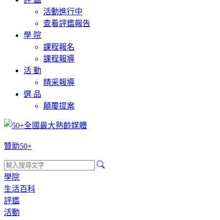
活動進行中
查看評鑑報告
學 院
課程報名
課程報導
活 動
精采報導
選 品
顛覆提案
贊助50+
學院
生活百科
評鑑
活動