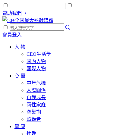
贊助我們
會員登入
人 物
CEO生活學
國內人物
國際人物
心 靈
中年危機
人際關係
自我成長
兩性家庭
空巢期
照顧者
健 康
性愛