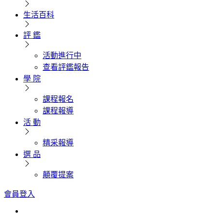
生活百科
評 鑑
活動進行中
查看評鑑報告
學 院
課程報名
課程報導
活 動
精采報導
選 品
顛覆提案
會員登入