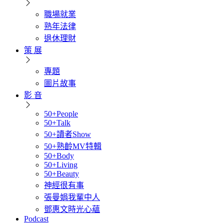
職場就業
熟年法律
退休理財
策 展
專題
圖片故事
影 音
50+People
50+Talk
50+讀者Show
50+熟齡MV特輯
50+Body
50+Living
50+Beauty
神經很有事
張曼娟我輩中人
鄧惠文時光心蘊
Podcast