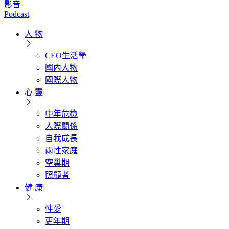
影音
Podcast
人 物
CEO生活學
國內人物
國際人物
心 靈
中年危機
人際關係
自我成長
兩性家庭
空巢期
照顧者
健 康
性愛
更年期