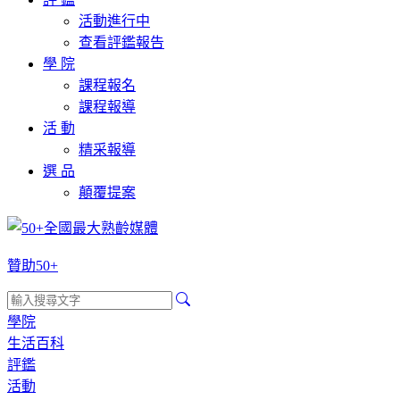
活動進行中
查看評鑑報告
學 院
課程報名
課程報導
活 動
精采報導
選 品
顛覆提案
贊助50+
學院
生活百科
評鑑
活動