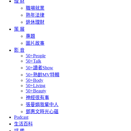
理 財
職場就業
熟年法律
退休理財
策 展
專題
圖片故事
影 音
50+People
50+Talk
50+讀者Show
50+熟齡MV特輯
50+Body
50+Living
50+Beauty
神經很有事
張曼娟我輩中人
鄧惠文時光心蘊
Podcast
生活百科
評 鑑