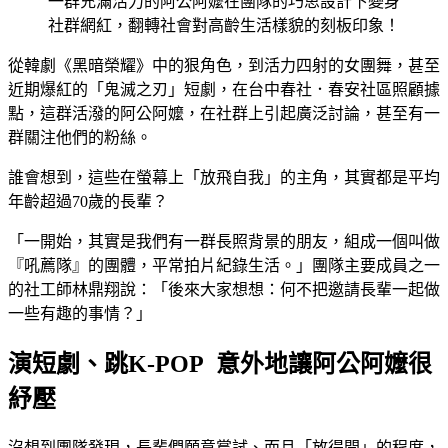
一群充滿活力的阿公阿嬤在團隊的巧思設計下變身
社群網紅，翻轉社會對高齡生活樣貌的刻板印象！
從韓劇《黑暗榮耀》中的狠角色，到活力四射的女團舞，甚至
近期爆紅的「鬼滅之刃」短劇，在台中春社．春安社區照顧據
點，這群活潑的阿公阿嬤，在社群上引起廣泛討論，甚至有一
群關注他們的粉絲。
誰會想到，這些在螢幕上「放飛自我」的主角，其實都是平均
年齡超過70歲的長輩？
「一開始，其實是我們有一群長照背景的朋友，組成一個叫做
『吼薦隊』的團體，平常拍片紀錄生活。」團隊主要成員之一
的社工師林鼎翔說：「後來大家想想：何不把邀請長輩一起做
一些有趣的事情？」
演短劇、跳K-POP 意外地讓阿公阿嬤很
紓壓
沒想到團隊發現，長輩們願意嘗試、而且「放得開」的程度，