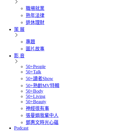
職場就業
熟年法律
退休理財
策 展
專題
圖片故事
影 音
50+People
50+Talk
50+讀者Show
50+熟齡MV特輯
50+Body
50+Living
50+Beauty
神經很有事
張曼娟我輩中人
鄧惠文時光心蘊
Podcast