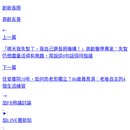
創新長照
高齡友善
上一篇
「哪天我失智了，我自己選長照機構！」高齡醫學專家：失智
仍想盡量活得有樂趣，常說這8句話保持豁達
下一篇
住安養院19年，如何愈老愈獨立？86歲黃育清：老後自主的4
個生活練習
加FB熱議討論
加LINE獲新知