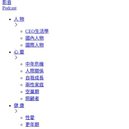
影音
Podcast
人 物
CEO生活學
國內人物
國際人物
心 靈
中年危機
人際關係
自我成長
兩性家庭
空巢期
照顧者
健 康
性愛
更年期