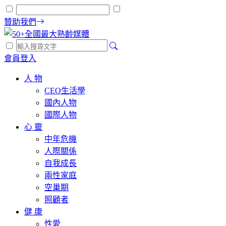
贊助我們
會員登入
人 物
CEO生活學
國內人物
國際人物
心 靈
中年危機
人際關係
自我成長
兩性家庭
空巢期
照顧者
健 康
性愛