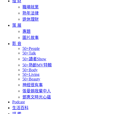
理 財
職場就業
熟年法律
退休理財
策 展
專題
圖片故事
影 音
50+People
50+Talk
50+讀者Show
50+熟齡MV特輯
50+Body
50+Living
50+Beauty
神經很有事
張曼娟我輩中人
鄧惠文時光心蘊
Podcast
生活百科
評 鑑