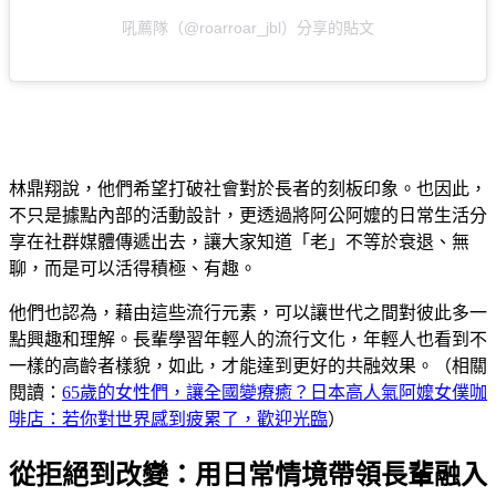
吼薦隊（@roarroar_jbl）分享的貼文
林鼎翔說，他們希望打破社會對於長者的刻板印象。也因此，
不只是據點內部的活動設計，更透過將阿公阿嬤的日常生活分
享在社群媒體傳遞出去，讓大家知道「老」不等於衰退、無
聊，而是可以活得積極、有趣。
他們也認為，藉由這些流行元素，可以讓世代之間對彼此多一
點興趣和理解。長輩學習年輕人的流行文化，年輕人也看到不
一樣的高齡者樣貌，如此，才能達到更好的共融效果。（相關
閱讀：
65歲的女性們，讓全國變療癒？日本高人氣阿嬤女僕咖
啡店：若你對世界感到疲累了，歡迎光臨
）
從拒絕到改變：用日常情境帶領長輩融入