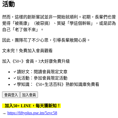
活動
然而，這樣的創新嘗試並非一開始就順利。初期，長輩們也曾
覺得「被衝康」（被惡搞）、質疑「學這個幹嘛」，或是認為
自己「老了做不來」。
因此，團隊花了不少心思，引導長輩敞開心房。
文未完！免費加入會員觀看
加入《50+》會員，3大好康免費升級
讀好文：閱讀會員限定文章
玩活動：參加會員限定活動
學知識：《50+生活百科》熟齡知識庫免費看
會員登入
加入會員
加入50+ LINE，每天獲新知！
→
https://fiftyplus.pse.im/5zvc58