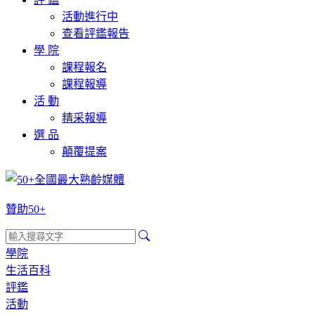
活動進行中
查看評鑑報告
學 院
課程報名
課程報導
活 動
精采報導
選 品
顛覆提案
贊助50+
學院
生活百科
評鑑
活動