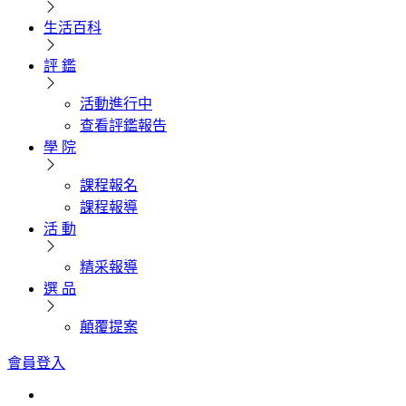
生活百科
評 鑑
活動進行中
查看評鑑報告
學 院
課程報名
課程報導
活 動
精采報導
選 品
顛覆提案
會員登入