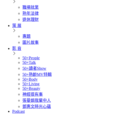
職場就業
熟年法律
退休理財
策 展
專題
圖片故事
影 音
50+People
50+Talk
50+讀者Show
50+熟齡MV特輯
50+Body
50+Living
50+Beauty
神經很有事
張曼娟我輩中人
鄧惠文時光心蘊
Podcast