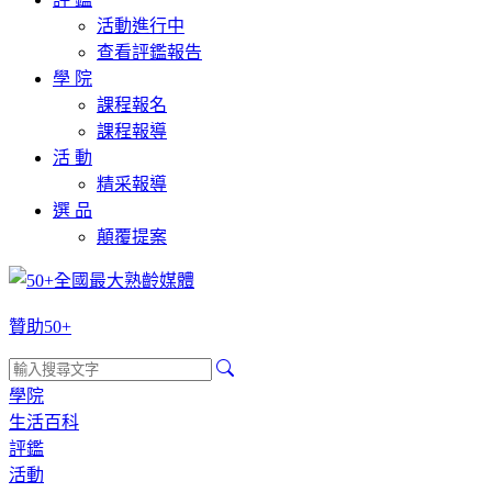
活動進行中
查看評鑑報告
學 院
課程報名
課程報導
活 動
精采報導
選 品
顛覆提案
贊助50+
學院
生活百科
評鑑
活動