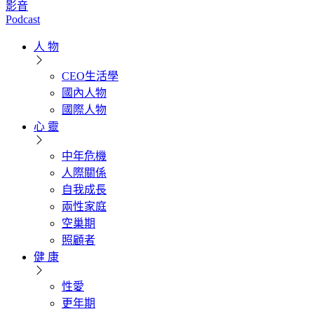
影音
Podcast
人 物
CEO生活學
國內人物
國際人物
心 靈
中年危機
人際關係
自我成長
兩性家庭
空巢期
照顧者
健 康
性愛
更年期