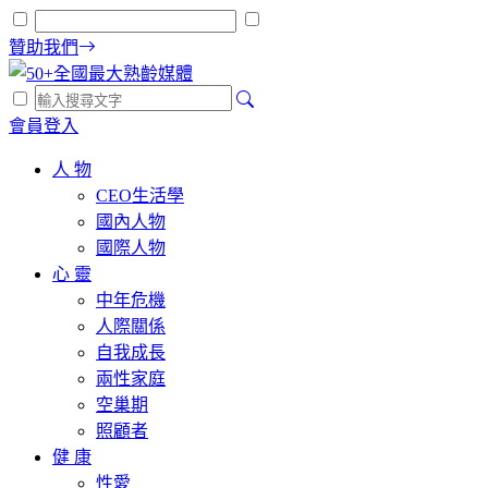
贊助我們
會員登入
人 物
CEO生活學
國內人物
國際人物
心 靈
中年危機
人際關係
自我成長
兩性家庭
空巢期
照顧者
健 康
性愛