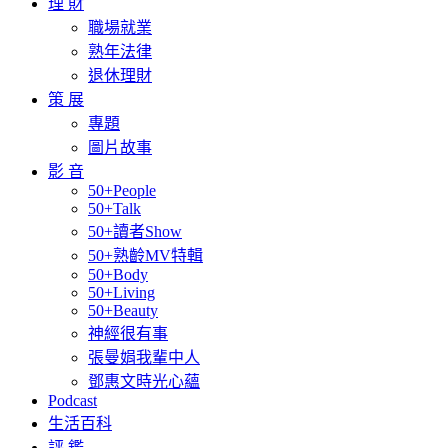
理 財
職場就業
熟年法律
退休理財
策 展
專題
圖片故事
影 音
50+People
50+Talk
50+讀者Show
50+熟齡MV特輯
50+Body
50+Living
50+Beauty
神經很有事
張曼娟我輩中人
鄧惠文時光心蘊
Podcast
生活百科
評 鑑