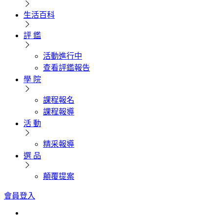
生活百科
評 鑑
活動進行中
查看評鑑報告
學 院
課程報名
課程報導
活 動
精采報導
選 品
顛覆提案
會員登入