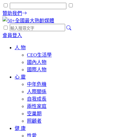
贊助我們
會員登入
人 物
CEO生活學
國內人物
國際人物
心 靈
中年危機
人際關係
自我成長
兩性家庭
空巢期
照顧者
健 康
性愛