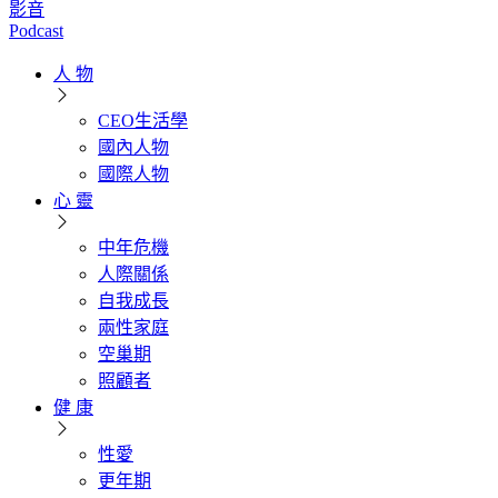
影音
Podcast
人 物
CEO生活學
國內人物
國際人物
心 靈
中年危機
人際關係
自我成長
兩性家庭
空巢期
照顧者
健 康
性愛
更年期