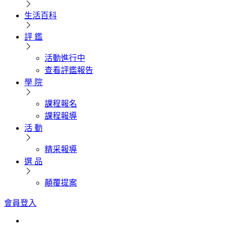
生活百科
評 鑑
活動進行中
查看評鑑報告
學 院
課程報名
課程報導
活 動
精采報導
選 品
顛覆提案
會員登入