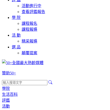
活動進行中
查看評鑑報告
學 院
課程報名
課程報導
活 動
精采報導
選 品
顛覆提案
贊助50+
學院
生活百科
評鑑
活動