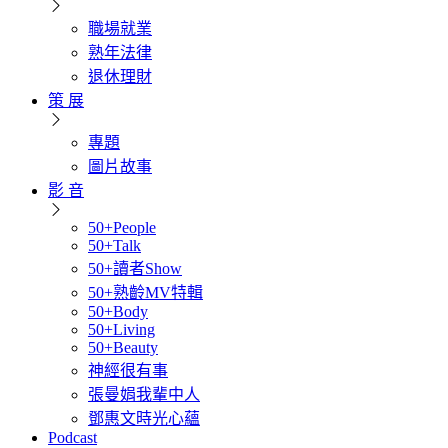
職場就業
熟年法律
退休理財
策 展
專題
圖片故事
影 音
50+People
50+Talk
50+讀者Show
50+熟齡MV特輯
50+Body
50+Living
50+Beauty
神經很有事
張曼娟我輩中人
鄧惠文時光心蘊
Podcast