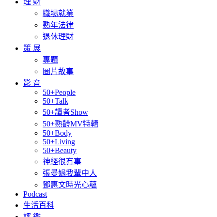
理 財
職場就業
熟年法律
退休理財
策 展
專題
圖片故事
影 音
50+People
50+Talk
50+讀者Show
50+熟齡MV特輯
50+Body
50+Living
50+Beauty
神經很有事
張曼娟我輩中人
鄧惠文時光心蘊
Podcast
生活百科
評 鑑