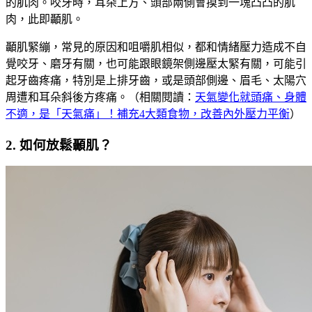
的肌肉。咬牙時，耳朵上方、頭部兩側會摸到一塊凸凸的肌
肉，此即顳肌。
顳肌緊繃，常見的原因和咀嚼肌相似，都和情緒壓力造成不自
覺咬牙、磨牙有關，也可能跟眼鏡架側邊壓太緊有關，可能引
起牙齒疼痛，特別是上排牙齒，或是頭部側邊、眉毛、太陽穴
周遭和耳朵斜後方疼痛。（相關閱讀：
天氣變化就頭痛、身體
不適，是「天氣痛」！補充4大類食物，改善內外壓力平衡
）
2. 如何放鬆顳肌？