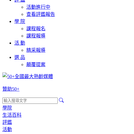
活動進行中
查看評鑑報告
學 院
課程報名
課程報導
活 動
精采報導
選 品
顛覆提案
贊助50+
學院
生活百科
評鑑
活動