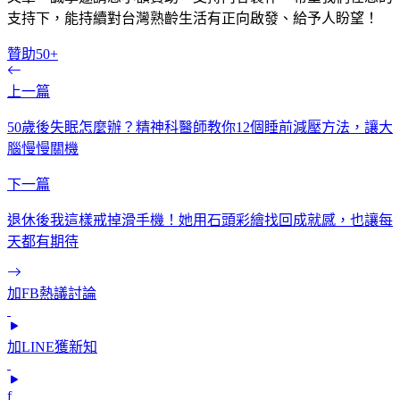
支持下，能持續對台灣熟齡生活有正向啟發、給予人盼望！
贊助50+
上一篇
50歲後失眠怎麼辦？精神科醫師教你12個睡前減壓方法，讓大
腦慢慢關機
下一篇
退休後我這樣戒掉滑手機！她用石頭彩繪找回成就感，也讓每
天都有期待
加FB熱議討論
加LINE獲新知
f