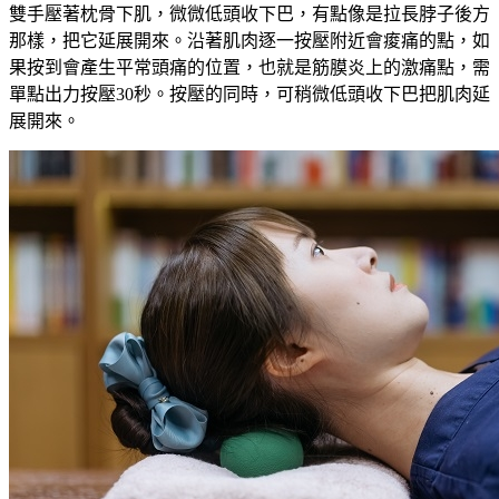
雙手壓著枕骨下肌，微微低頭收下巴，有點像是拉長脖子後方
那樣，把它延展開來。沿著肌肉逐一按壓附近會痠痛的點，如
果按到會產生平常頭痛的位置，也就是筋膜炎上的激痛點，需
單點出力按壓30秒。按壓的同時，可稍微低頭收下巴把肌肉延
展開來。