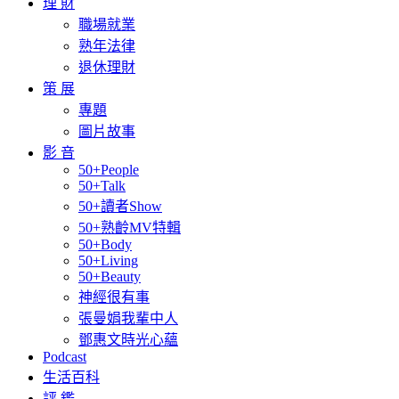
理 財
職場就業
熟年法律
退休理財
策 展
專題
圖片故事
影 音
50+People
50+Talk
50+讀者Show
50+熟齡MV特輯
50+Body
50+Living
50+Beauty
神經很有事
張曼娟我輩中人
鄧惠文時光心蘊
Podcast
生活百科
評 鑑