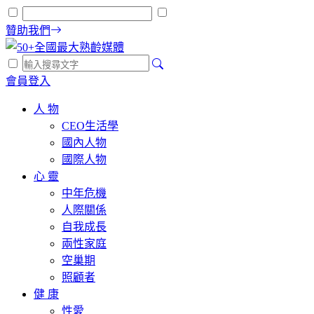
贊助我們
會員登入
人 物
CEO生活學
國內人物
國際人物
心 靈
中年危機
人際關係
自我成長
兩性家庭
空巢期
照顧者
健 康
性愛