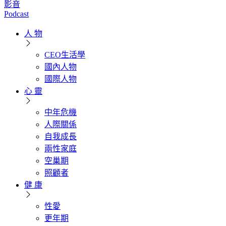
影音
Podcast
人 物
CEO生活學
國內人物
國際人物
心 靈
中年危機
人際關係
自我成長
兩性家庭
空巢期
照顧者
健 康
性愛
更年期