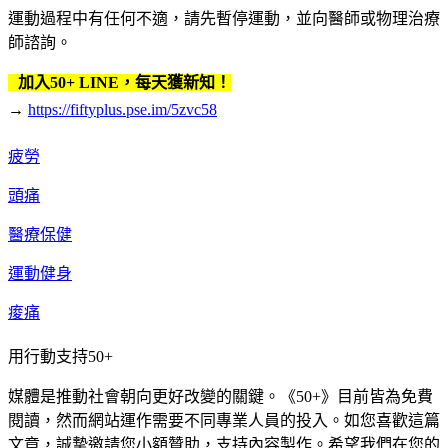
運動過程中有任何不適，請先暫停運動，並向醫師或物理治療
師諮詢。
加入50+ LINE，每天獲新知！
→
https://fiftyplus.pse.im/5zvc58
疲勞
頭痛
醫療保健
運動健身
痠痛
用行動支持50+
媒體是推動社會朝向更好改變的關鍵。《50+》目前皆為免費
閱讀，然而網站運作需要不同專業人員的投入。如您喜歡這篇
文章，誠摯邀請您小額贊助，支持內容製作。希望我們在您的