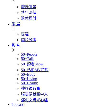
職場就業
熟年法律
退休理財
策 展
專題
圖片故事
影 音
50+People
50+Talk
50+讀者Show
50+熟齡MV特輯
50+Body
50+Living
50+Beauty
神經很有事
張曼娟我輩中人
鄧惠文時光心蘊
Podcast