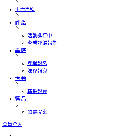
生活百科
評 鑑
活動進行中
查看評鑑報告
學 院
課程報名
課程報導
活 動
精采報導
選 品
顛覆提案
會員登入