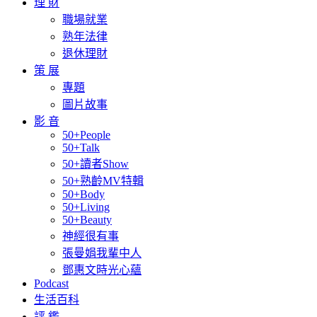
理 財
職場就業
熟年法律
退休理財
策 展
專題
圖片故事
影 音
50+People
50+Talk
50+讀者Show
50+熟齡MV特輯
50+Body
50+Living
50+Beauty
神經很有事
張曼娟我輩中人
鄧惠文時光心蘊
Podcast
生活百科
評 鑑