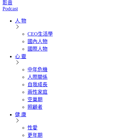
影音
Podcast
人 物
CEO生活學
國內人物
國際人物
心 靈
中年危機
人際關係
自我成長
兩性家庭
空巢期
照顧者
健 康
性愛
更年期