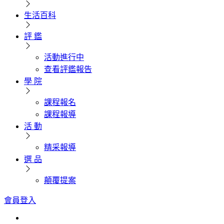
生活百科
評 鑑
活動進行中
查看評鑑報告
學 院
課程報名
課程報導
活 動
精采報導
選 品
顛覆提案
會員登入