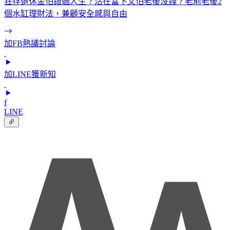
狂存退休金怕錯過人生？活在當下又怕老後沒錢？老前老後2
個水缸理財法，兼顧安全感與自由
加FB熱議討論
加LINE獲新知
f
LINE