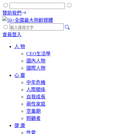
贊助我們
會員登入
人 物
CEO生活學
國內人物
國際人物
心 靈
中年危機
人際關係
自我成長
兩性家庭
空巢期
照顧者
健 康
性愛