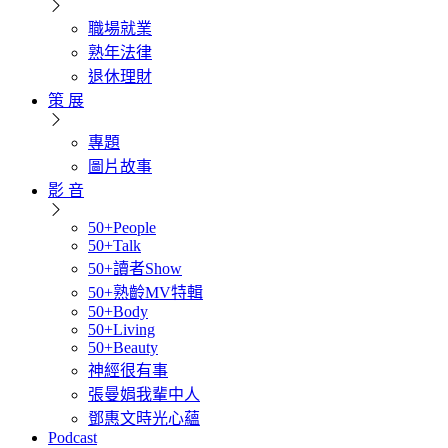
職場就業
熟年法律
退休理財
策 展
專題
圖片故事
影 音
50+People
50+Talk
50+讀者Show
50+熟齡MV特輯
50+Body
50+Living
50+Beauty
神經很有事
張曼娟我輩中人
鄧惠文時光心蘊
Podcast