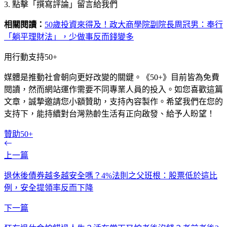
3. 點擊「撰寫評論」留言給我們
相關閱讀：
50歲投資來得及！政大商學院副院長周冠男：奉行
「躺平理財法」，少做事反而錢變多
用行動支持50+
媒體是推動社會朝向更好改變的關鍵。《50+》目前皆為免費
閱讀，然而網站運作需要不同專業人員的投入。如您喜歡這篇
文章，誠摯邀請您小額贊助，支持內容製作。希望我們在您的
支持下，能持續對台灣熟齡生活有正向啟發、給予人盼望！
贊助50+
上一篇
退休後債券越多越安全嗎？4%法則之父班根：股票低於這比
例，安全提領率反而下降
下一篇