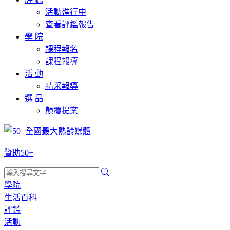
活動進行中
查看評鑑報告
學 院
課程報名
課程報導
活 動
精采報導
選 品
顛覆提案
贊助50+
學院
生活百科
評鑑
活動