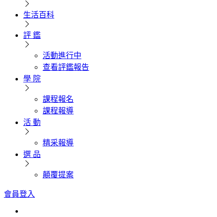
生活百科
評 鑑
活動進行中
查看評鑑報告
學 院
課程報名
課程報導
活 動
精采報導
選 品
顛覆提案
會員登入