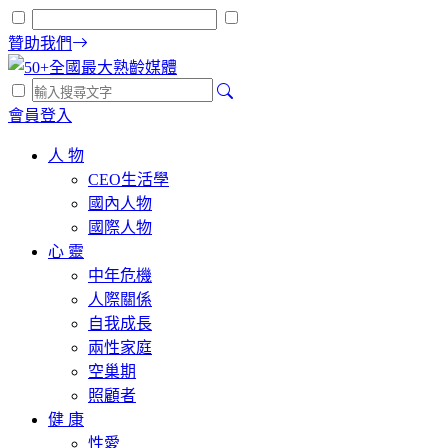
贊助我們
會員登入
人 物
CEO生活學
國內人物
國際人物
心 靈
中年危機
人際關係
自我成長
兩性家庭
空巢期
照顧者
健 康
性愛