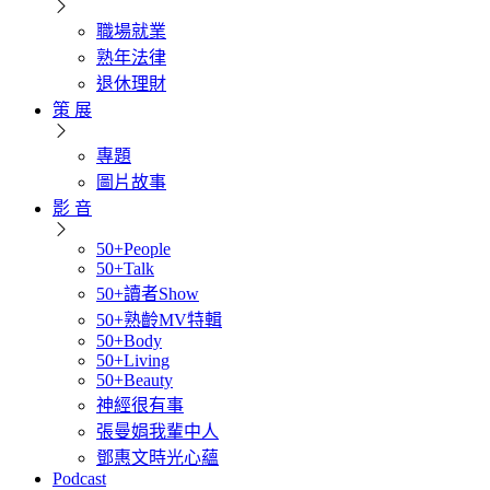
職場就業
熟年法律
退休理財
策 展
專題
圖片故事
影 音
50+People
50+Talk
50+讀者Show
50+熟齡MV特輯
50+Body
50+Living
50+Beauty
神經很有事
張曼娟我輩中人
鄧惠文時光心蘊
Podcast