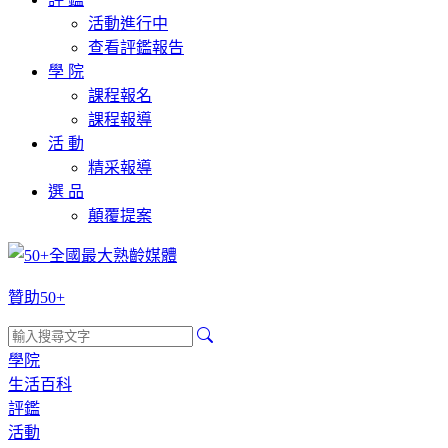
活動進行中
查看評鑑報告
學 院
課程報名
課程報導
活 動
精采報導
選 品
顛覆提案
贊助50+
學院
生活百科
評鑑
活動