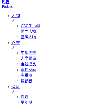
影音
Podcast
人 物
CEO生活學
國內人物
國際人物
心 靈
中年危機
人際關係
自我成長
兩性家庭
空巢期
照顧者
健 康
性愛
更年期