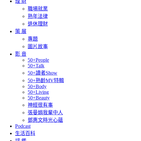
理 財
職場就業
熟年法律
退休理財
策 展
專題
圖片故事
影 音
50+People
50+Talk
50+讀者Show
50+熟齡MV特輯
50+Body
50+Living
50+Beauty
神經很有事
張曼娟我輩中人
鄧惠文時光心蘊
Podcast
生活百科
評 鑑